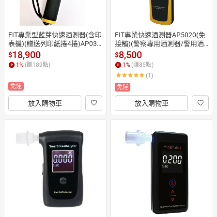
FIT專業型藍芽快速酒測器(含印
FIT專業快速酒測器AP5020(免
表機)(贈送列印紙捲4捲)AP035
接觸)(警察專用酒測器/警用酒
-Pro(警察專用酒測器/警用酒測
測器)
18,900
8,500
$
$
器
1
%
(賺
189
點)
1
%
(賺
85
點)
(1)
免運
免運
放入購物車
放入購物車