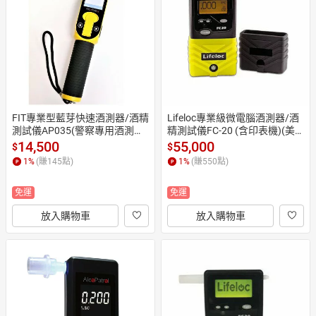
日本購物
電子/紙本書
HOT
FIT專業型藍芽快速酒測器/酒精
Lifeloc專業級微電腦酒測器/酒
測試儀AP035(警察專用酒測器/
精測試儀FC-20 (含印表機)(美
警用酒測器)
國原裝)(贈送列印紙捲4捲)
14,500
55,000
$
$
1
%
(賺
145
點)
1
%
(賺
550
點)
免運
免運
放入購物車
放入購物車