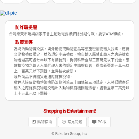
防詐騙提醒
台灣樂天市場與店家不會主動致電要求解除分期付款、要求ATM轉帳。
政策宣導
為防治動物傳染病，境外動物或動物產品等應施檢疫物輸入我國，應符
合動物檢疫規定，並依規定申請檢疫。擅自輸入屬禁止輸入之應施檢疫
物者最高可處七年以下有期徒刑，得併科新臺幣三百萬元以下罰金。應
施檢疫物之輸入人或代理人未依規定申請檢疫者，得處新臺幣五萬元以
上一百萬元以下罰鍰，並得按次處罰。
境外商品不得隨貨贈送應施檢疫物。
收件人違反動物傳染病防治條例第三十四條第三項規定，未將郵遞寄送
輸入之應施檢疫物送交輸出入動物檢疫機關銷燬者，處新臺幣三萬元以
上十五萬元以下罰鍰。
Shopping is Entertainment!
購物指南
常見問題
PC版
© Rakuten Group, Inc.