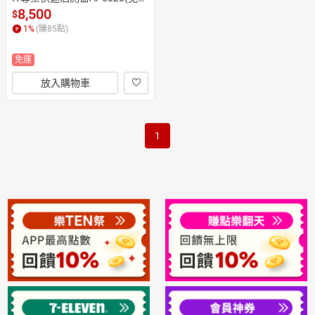
觸)
8,500
$
1
%
(賺
85
點)
免運
放入購物車
1