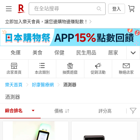
登入
立即加入樂天會員，讓您邊購物邊賺點數！
購物網分類
免運
美食
保健
民生用品
居家
3C
店家首頁
本店類別
抽獎遊戲
促銷活動
聯絡店家
天天免運
美食蛋糕
養生保健
民生用品
酒測器
樂天首頁
好康醫療網
酒測器
居家生活
3C家電
運動休閒
親子玩具
綜合排名
價格
評分高
女裝
男裝
化妝保養
情趣用品