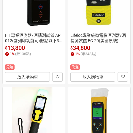
FIT專業酒測器/酒精測試儀 AP
Lifeloc專業級微電腦酒測器/酒
012(含列印功能)小數點以下3
精測試儀 FC-20(美國原裝)
位(贈送列印紙捲4捲)
13,800
34,800
$
$
1
%
(賺
138
點)
1
%
(賺
348
點)
免運
免運
放入購物車
放入購物車