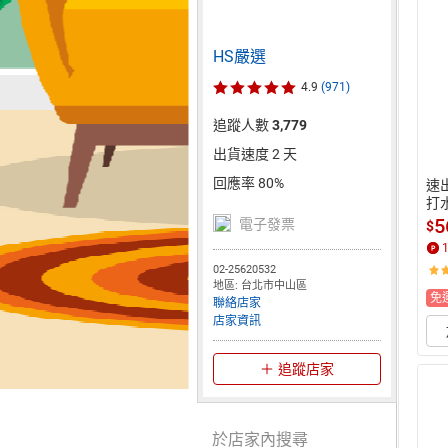
HS嚴選
4.9
(971)
追蹤人數
3,779
出貨速度 2 天
回應率 80%
速
打水
費 
5
電子發票
$
嚴選
02-25620532
地區: 台北市中山區
免
聯絡店家
店家資訊
追蹤店家
於店家內搜尋