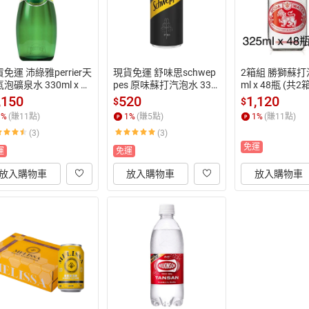
免運 沛綠雅perrier天
現貨免運 舒味思schwep
2箱組 勝獅蘇打汽
泡礦泉水 330ml x 24
pes 原味蘇打汽泡水 330
ml x 48瓶 (共2箱
(玻璃瓶) 公司貨 HS嚴
ml x 24瓶  (HS嚴選)
氣泡水  泰國進口
,150
520
1,120
$
$
選)
1
%
(賺
11
點)
1
%
(賺
5
點)
1
%
(賺
11
點)
(3)
(3)
免運
運
免運
放入購物車
放入購物車
放入購物車