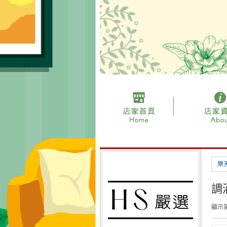
樂
調
顯示第