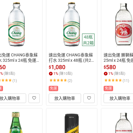
出免運 CHANG泰象蘇
速出免運 CHANG泰象蘇
速出免運 勝獅蘇
 325ml x 24瓶 免運
打水 325ml x 48瓶 (共2
25ml x 24瓶 
 氣泡水 泰國進口 (HS
箱) 免運費  氣泡水 泰國
水 泰國進口 (H
60
1,080
580
$
$
)
進口 (HS嚴選)
1
%
(賺
5
點)
1
%
(賺
10
點)
1
%
(賺
5
點)
(1)
(2)
(11)
運
免運
免運
放入購物車
放入購物車
放入購物車