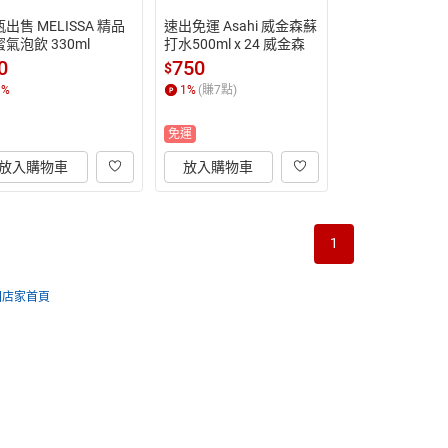
出售 MELISSA 精品
速出免運 Asahi 威金森蘇
氣泡飲 330ml
打水500ml x 24 威金森
0
750
$
1
%
1
%
(賺
7
點)
免運
放入購物車
放入購物車
1
回店家首頁