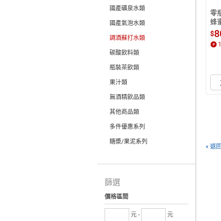
國產礦泉水類
零瓶
蜂蜜
國產氣泡水類
8
$
調酒蘇打水類
碳酸飲料類
瓶裝茶飲類
果汁類
無酒精飲品類
其他商品類
多件優惠系列
糖漿/果泥系列
« 返
篩選
價格區間
元 -
元