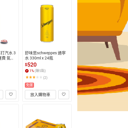
打汽水 3
舒味思schweppes 通寧
免運費 氣泡
水 330ml x 24瓶
S嚴選)
520
$
1
%
(賺
5
點)
(2)
免運
放入購物車