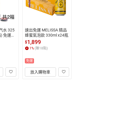
水 325
速出免運 MELISSA 精品
) 免運費  
蜂蜜氣泡飲 330ml x24瓶
 (HS嚴
1,899
$
1
%
(賺
18
點)
免運
放入購物車