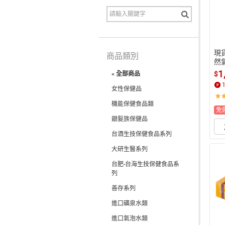
現貨
商品類別
然氣
瓶 
1
$
« 全部商品
選
女性保健品
機能保健食品類
免
銀髮族保健品
台酒生技保健食品系列
大研生醫系列
台肥-台海生技保健食品系
列
善存系列
進口礦泉水類
進口氣泡水類