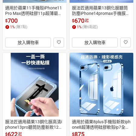
適用於蘋果11手機殼iPhone11
膜法匠適用蘋果13鋼化膜聽筒
Pro Max透明硅膠11p超薄磨砂
防塵iPhone14promax手機膜全
Max防摔iphone11攝像鏡頭全
屏pm秒貼13pro貼膜神器max
700
670
$
$
起
包保護套簡約女潮男款
全覆蓋xr防窺除塵12高清11
1
%
(賺
7
點)
1
%
(賺
6
點起)
放入購物車
放入購物車
膜法匠適用蘋果13鋼化膜高清i
適用於蘋果8plus手機殼新款iph
phone13pro聽筒防塵新款12全
one8超薄透明硅膠軟殼ip7全包
包邊防窺防指紋全屏11手機膜ix
防摔SE/八P男款防摔簡約高端
622
875
$
$
起