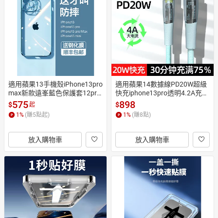
適用蘋果13手機殼iPhone13pro
適用蘋果14數據線PD20W超級
max新款遠峯藍色保護套12pro
快充iphone13pro透明4.2A充電
防摔11透明新款防摔鏡頭13mi
線type-c插頭平板安卓閃沖正品
575
898
$
$
起
ni簡約耐臟ins女款潮男
mfi認證USB手機傳輸線
1
%
(賺
5
點起)
1
%
(賺
8
點)
放入購物車
放入購物車