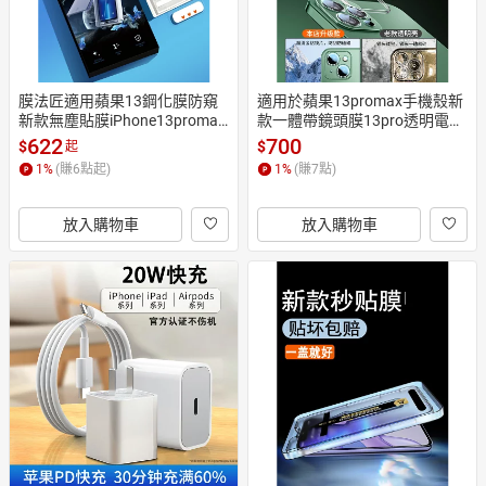
膜法匠適用蘋果13鋼化膜防窺
適用於蘋果13promax手機殼新
新款無塵貼膜iPhone13promax
款一體帶鏡頭膜13pro透明電鍍
手機膜全屏抗摔pro聽筒防塵p
防摔保護套iPhone13全包軟硅
622
700
$
$
起
m秒貼保護高清全屏覆蓋
膠簡約ip高級感潮男por
1
%
(賺
6
點起)
1
%
(賺
7
點)
放入購物車
放入購物車