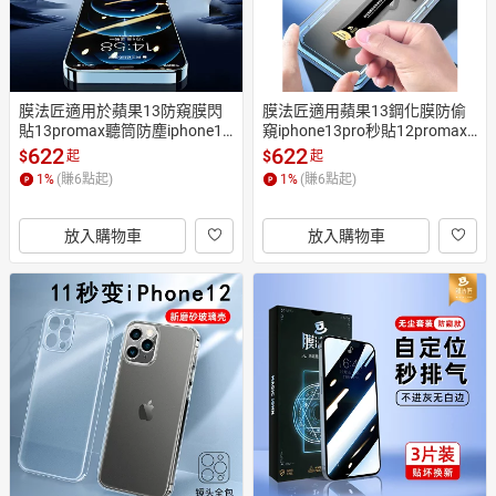
膜法匠適用於蘋果13防窺膜閃
膜法匠適用蘋果13鋼化膜防偷
貼13promax聽筒防塵iphone13
窺iphone13pro秒貼12promax
pro高清12全屏覆蓋11不貼壞xs
全屏手機膜11覆蓋mini貼膜神
622
622
$
$
起
起
max手機膜xr擋窺屏mini
器xr新款xsmax防塵網藍光
1
%
(賺
6
點起)
1
%
(賺
6
點起)
放入購物車
放入購物車