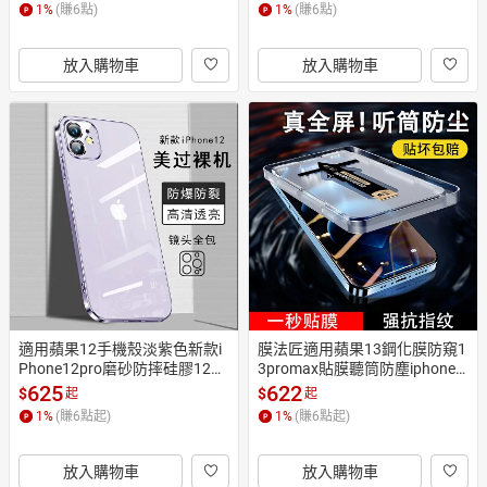
品40全包防超薄保護套
套簡約12超薄網紅ins
1
%
(賺
6
點)
1
%
(賺
6
點)
放入購物車
放入購物車
適用蘋果12手機殼淡紫色新款i
膜法匠適用蘋果13鋼化膜防窺1
Phone12pro磨砂防摔硅膠12透
3promax貼膜聽筒防塵iphone1
明保護套12promax女款網紅12
3pro全包高清保護膜防偷看12
625
622
$
$
起
起
mini限量款十二por潮男
手機膜mini防摔抗指紋
1
%
(賺
6
點起)
1
%
(賺
6
點起)
放入購物車
放入購物車