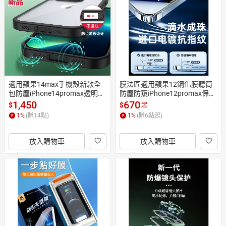
日本購物
電子/紙本書
HOT
適用蘋果14max手機殼新款全
膜法匠適用蘋果12鋼化膜聽筒
包防塵iPhone14promax透明氣
防塵防窺iPhone12promax保護
囊抗摔高端爆款保護套14pro軟
膜手機貼膜全屏覆蓋秒貼高清p
1,450
670
$
$
起
硅膠超薄磨砂高級感硬殼
ro防摔pm除塵x/xs全包
1
%
(賺
14
點)
1
%
(賺
6
點起)
放入購物車
放入購物車