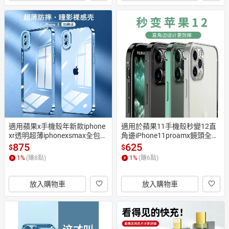
適用蘋果x手機殼年新款iphone
適用於蘋果11手機殼秒變12直
xr透明超薄iphonexsmax全包防
角邊iPhone11proamx鏡頭全包
摔xsxmax外套簡約x潮男ins風
11pro硅膠軟殼11p防摔潮男網
875
625
$
$
網紅女xmax爆款xs
紅女pro電鍍高檔保護套
1
%
(賺
8
點)
1
%
(賺
6
點)
放入購物車
放入購物車