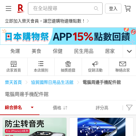
登入
立即加入樂天會員，讓您邊購物邊賺點數！
購物網分類
免運
美食
保健
民生用品
居家
3C
店家首頁
本店類別
抽獎遊戲
促銷活動
聯絡店家
天天免運
美食蛋糕
養生保健
民生用品
電腦周邊手機配件館
樂天首頁
協貿國際日用品生活館
電腦周邊手機配件館
居家生活
3C家電
運動休閒
親子玩具
綜合排名
價格
評分高
女裝
男裝
化妝保養
情趣用品