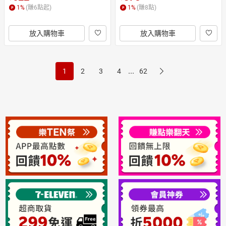
防摔max新款xr貼膜女
潮牌7plus保護套
1
%
(賺
6
點起)
1
%
(賺
8
點)
放入購物車
放入購物車
...
1
2
3
4
62