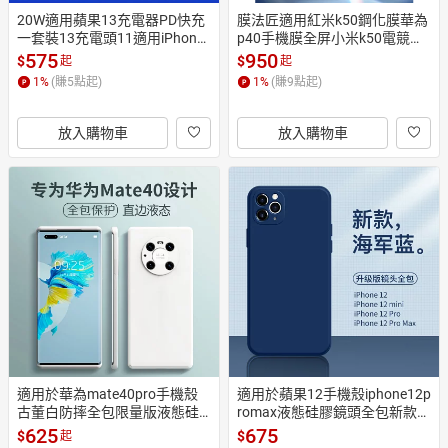
20W適用蘋果13充電器PD快充
膜法匠適用紅米k50鋼化膜華為
一套裝13充電頭11適用iPhone
p40手機膜全屏小米k50電競版r
12pro快速充電8plus通用xr/xs
edmi40高清全覆蓋nova7全包r
575
950
$
$
起
起
max數據線ipad插頭mini
eno6玻璃保護貼膜懶30
1
%
(賺
5
點起)
1
%
(賺
9
點起)
放入購物車
放入購物車
適用於華為mate40pro手機殼
適用於蘋果12手機殼iphone12p
古董白防摔全包限量版液態硅
romax液態硅膠鏡頭全包新款1
膠mate40pro+個性創意高檔新
2個性創意12 promax防摔保護
625
675
$
$
起