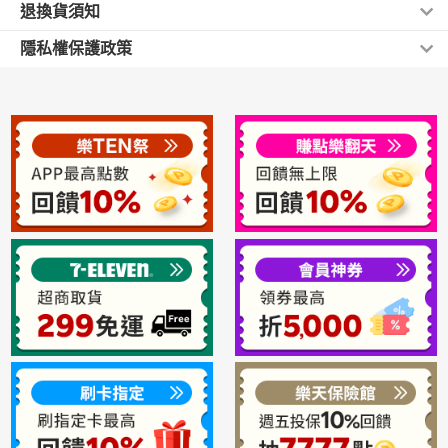
退換貨須知
新竹貨運
《信用卡付款(一次付清/分期付款)》：
如果訂購時選擇信用卡付款，須請您務必詳實填寫您的資料，以
本島外島都配送，運費90元/訂單
隱私權保護政策
方便與銀行做信用卡資料核對 。
一、 本店鋪依消費者保護法第十九條第一項提供所有消費
下單排單6~8天.廠商接單貨物後大約7-14天送至府上(不
經樂天市場與信用卡中心進行身份以及資料核對後，無任何問
您的帳戶資料和個人檔案均有密碼保護，建議您不要將帳
者得於收受商品之次日起算七天內
含例假日).謝謝
題，則店家將進行請款及配送程序。
號密碼揭露給任何人，本公司決不會在電話或電子郵件詢
若您的信用卡資料與信用卡中心不符，店家將會主動與您連絡再
（下稱「猶豫期」）取消訂單/退貨之權利，無須說明理由
次確認資料。
問您的密碼，亦不會主動將您的資料外流出去。敝公司所
或負擔任何費用，
獲得的用戶重要信息(地址、姓名、電子信箱等)決不會轉
合理例外情事不在此限。提醒您：
ATM轉帳
讓或使用於第三方，但法院、警察機構等國家機關的調用
提請，則不在此限。
※取消訂單/退貨時，您與本店鋪應互負回復原狀之責，故
您在樂天網站購買商品時，可利用全台【ATM】進行付款。當您
商品應為全新狀態
在網站上完成訂購後，會由樂天自動將【轉入帳號】發送至您在
（需回復至商品到貨時之狀態），並保持完整包裝
樂天所登錄的信箱中。
※提醒您在使用【ATM】的機器時請選擇轉帳功能，再輸入信件
（包括主要商品、週邊相關配件、保證書、附隨文件、贈
中的轉入帳號，完成交易後金融機構會收取相關的手續費用(一
品或發票等，以及原包裝、外盒），
般是15元)，我們並不會向您收取任何的費用，請您安心使用。
並請勿於商品本體外盒直接黏貼宅配單或書寫文字。
完成訂購手續，不代表交易已經完成或契約已經成立，倘若
※猶豫期非試用期，若商品有損毀、磨損、刮傷、髒污、
交易條件有誤、商品無存貨、服務無法提供、或有其他正當
理由之情形，店舖得於您訂購後兩個工作日內拒絕該筆交
包裝破損、減少等
易。
非完整、全新之狀態，本店鋪將向您酌收回復原狀之費
用，或依商品之狀況按比例