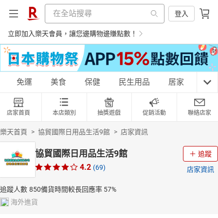
登入
立即加入樂天會員，讓您邊購物邊賺點數！
購物網分類
免運
美食
保健
民生用品
居家
3C
店家首頁
本店類別
抽獎遊戲
促銷活動
聯絡店家
天天免運
美食蛋糕
養生保健
民生用品
樂天首頁
>
協貿國際日用品生活9館
>
店家資訊
協貿國際日用品生活9館
追蹤
4.2
(69)
店家資訊
居家生活
3C家電
運動休閒
親子玩具
追蹤人數
850
備貨時間較長
回應率
57%
海外進貨
女裝
男裝
化妝保養
情趣用品