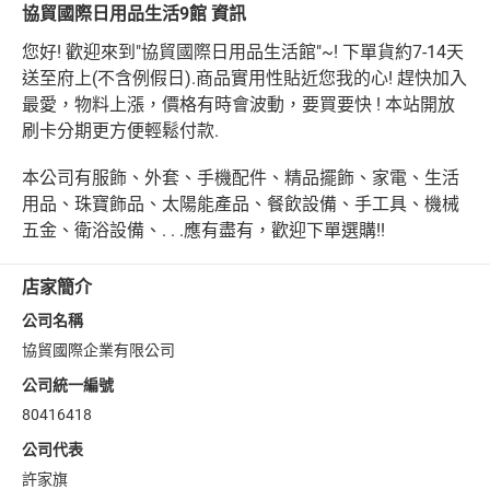
協貿國際日用品生活9館 資訊
您好! 歡迎來到"協貿國際日用品生活館"~! 下單貨約7-14天
送至府上(不含例假日).商品實用性貼近您我的心! 趕快加入
日本購物
電子/紙本書
HOT
最愛，物料上漲，價格有時會波動，要買要快 ! 本站開放
刷卡分期更方便輕鬆付款.
本公司有服飾、外套、手機配件、精品擺飾、家電、生活
用品、珠寶飾品、太陽能產品、餐飲設備、手工具、機械
五金、衛浴設備、. . .應有盡有，歡迎下單選購!!
店家簡介
公司名稱
協貿國際企業有限公司
公司統一編號
80416418
公司代表
許家旗