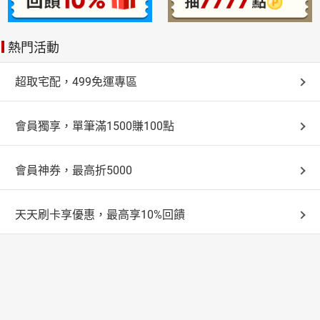
向您請求商品之價額。
熱門活動
二、您欲取消訂單或辦理退貨時，請登入樂天市場，並於
「我的訂單」中點選
超取宅配，499免運專區
「瀏覽訂單明細」>「申請取消訂單/退貨」，本店鋪將依
您的申請進行確認。
會員獨享，單筆滿1500賺100點
三、依據消費者保護法第十九條第二項及通訊交易解除權
合理例外情事適用準則之規定，
會員神券，最高折5000
請您訂購前留意下列資訊：
(一) 本店鋪對於下列商品或服務，恕不提供消費者保護法
天天刷卡享優惠，最高享10%回饋
七天猶豫期之適用：
1. 商品有易於腐敗、保存期限較短或解約時即將逾期之性
質，例如現做餐盒或蔬果、蛋糕或鮮奶等。
2. 依您要求所為之客製化商品，例如：依指示所刻印之印
章、量身訂製之服裝等。
3. 報紙、期刊或雜誌。