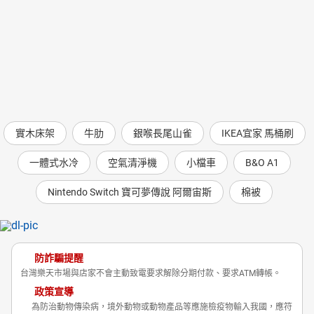
4. 經您拆封之影音商品或電腦軟體。若您不確定是否辦理
退貨，請勿拆封。
5. 非以有形媒介提供之數位內容或一經提供即為完成之線
上服務，
且經您事先同意始提供之商品或服務。例如：電子書、虛
擬點數或電子會員卡等。
6.已拆封之個人衛生用品，例如：已拆封之內衣褲或刮鬍
刀。若您不確定是否辦理退貨，請勿拆封。
實木床架
牛肋
銀喉長尾山雀
IKEA宜家 馬桶刷
7.國際航空客運服務，例如：國際機票等。
一體式水冷
空氣清淨機
小檔車
B&O A1
(二)如商品或服務之品項，主管機關已依消費者保護法第
Nintendo Switch 寶可夢傳說 阿爾宙斯
棉被
十七條第一項公告相關定型化契約
應記載及不得記載事項，應適用該事項關於解除契約之規
定。例如：藝文展演票券等。
防詐騙提醒
四、如您有換貨需求，請直接與本店鋪聯繫。
台灣樂天市場與店家不會主動致電要求解除分期付款、要求ATM轉帳。
政策宣導
為防治動物傳染病，境外動物或動物產品等應施檢疫物輸入我國，應符