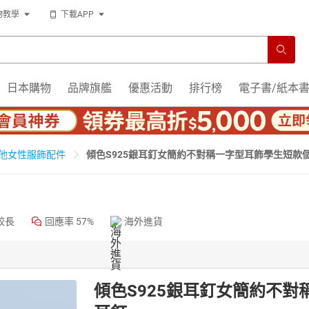
物教學
下載APP
日本購物
品牌旗艦
優惠活動
排行榜
電子書/紙本
傾色S925銀耳釘女簡約不對稱一字型耳飾學生短款
他女性服飾配件
較長
回應率
57%
海外進貨
傾色S925銀耳釘女簡約不