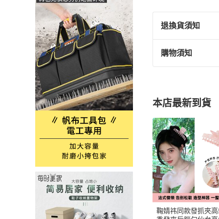
退換貨須知
購物須知
依據消費者保護
一、依消保法第
七天猶豫期之適
(一)商品有易
本店最新到貨
惟解約時即將逾
(二)依您要求
(三)報紙、期
(四)經您拆封之
(五)非以有形
(六)已拆封之個
(七)國際航空客
(八)依消保法
票券等。
ATM轉帳、線上
二、如非前條所
鞠婧祎同款發抓夾高
之商品，請您退回