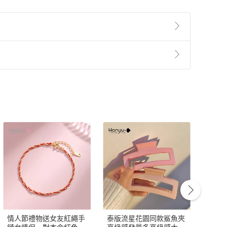
準則，本店對於下列商品，恕不提供消費者保護法
速變質腐壞，保存期限少於七日，或雖較七日稍長，
易。
意始提供。
項規定之商品或服務。如:藝文展演票券、旅遊住宿
本店是否提供消費者保護法七日猶豫期之權
自您收訖商品後起算七天內，如您不願買受所收受
利，遽消費者保護法及通訊交易解除權合理例
情人節禮物送女友紅繩手
泰版流星花園同款鯊魚夾
愛心
貨事宜。