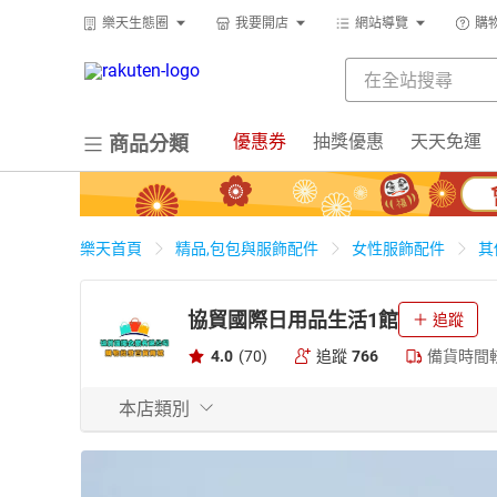
樂天生態圈
我要開店
網站導覽
購
優惠券
抽獎優惠
天天免運
商品分類
樂天首頁
精品,包包與服飾配件
女性服飾配件
其
協貿國際日用品生活1館
追蹤
4.0
(70)
追蹤
766
備貨時間
本店類別