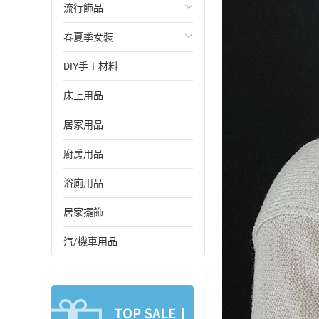
流行飾品
春夏季女裝
戒指
DIY手工材料
項鏈
連衣裙
床上用品
耳環/耳扣/耳釘
褲裝
居家用品
手鏈/手鐲
改良旗袍
廚房用品
浴廁用品
居家擺飾
汽/機車用品