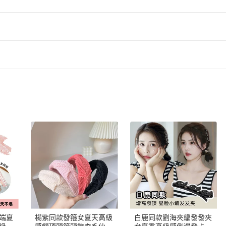
法之規定，請您注意下列退換貨資訊：
十九條第二項及行政院公佈之通訊交易解除權合理例外情事適用
用：
於腐敗、保存期限較短或解約時即將逾期之性質。因其本身容易快
期，均不適宜退還後再出售。
所為之客製化商品。因您有充裕的資料與時間選擇是否進行本次交
刊或雜誌。因此類出版品具有時效性。
影音商品或電腦軟體。
媒介提供之數位內容或一經提供即為完成之線上服務，經您事先同
人衛生用品。
運服務。如:機票等。
第十七條第一項經主管機關已公告定型化契約應記載及不得記載事
刷卡 (申請中)
客服時間：週一至週五 09:00 ~ 17:00
列商品，則本店提供所有消費者收受商品後七天猶豫期之權利。
客服專線：04-7272187
端夏
楊紫同款發箍女夏天高級
白鹿同款劉海夾編發發夾
商品並以書面或E-mail通知本店鋪，本店鋪將立即為您處理退