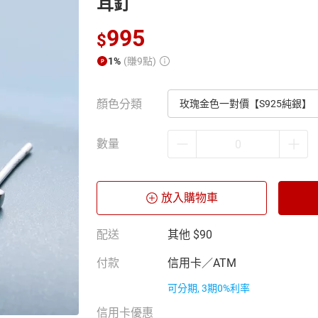
耳釘
995
$
1%
(賺9點)
顏色分類
玫瑰金色一對價【S925純銀】
數量
放入購物車
配送
其他
$90
付款
信用卡／ATM
可分期, 3期0%利率
信用卡優惠