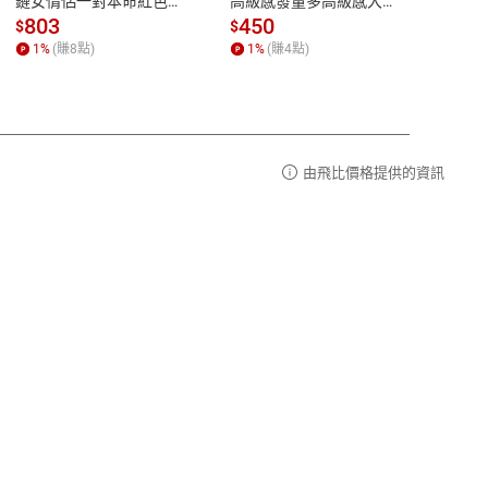
鏈女情侶一對本命紅色手
高級感發量多高級感大號
夾防
外情事適用準則，依商品性質各有不同規定。
繩虎
抓夾女夏季后腦勺
新款
803
450
47
損毀、刮傷、或運輸過程造成包裝破損不完整的情
$
$
$
詳細退換貨說明請參照各商品頁面說明。
您更換新品。
1
%
(賺
8
點)
1
%
(賺
4
點)
1
%
詳細說明
由飛比價格提供的資訊
此：
零件、發票、相關配件等均無任何遺漏，連同原來的
包裝破損不完整之情況，導致無法完整退回本店鋪
品之價額。