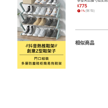
季發夾后腦勺仙女高
鯊魚夾女夏
775
三、在您收到貨
$
形，請您儘速通
1
%
(賺
7
點)
新竹物流／全速
四、如您需辦理退
(1)訂單號碼
(2)姓名及聯絡電
(3)退、換貨原因
相似商品
五、當您欲退貨
(1)請您維持
包裝一併退回，
(2)若商品發
時，本店鋪將向