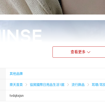
查看更多
其他品牌
樂天首頁
協貿國際日用品生活1館
流行飾品
耳環/耳
tvdqkxjsn