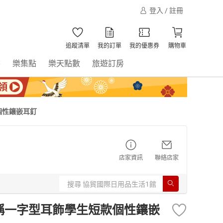
登入 / 註冊
追蹤清單
我的訂單
我的優惠券
購物車
書
樂集點
樂天點數
旅遊訂房
個性鑲嵌耳釘
店家資訊
聯絡店家
對稱一字型耳飾學生短款個性鑲嵌