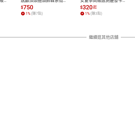
級感
感顱頂頭箍頭飾森系仙美
女夏季高級感側邊發卡頭
客服信箱：chiachi88@msn.com
網紅新款
飾鴨嘴夾新款發飾
750
320
品後，請儘速確認您所訂購的商品，如有非人為因素所致之商品
$
$
起
知本公司客服人員，我們會進行商品瑕疵或損壞鑑定，並儘速為
1
%
(賺
7
點)
1
%
(賺
3
點)
配
換貨時，請E-mail或來電至本店鋪，並提供以下資訊：
繼續逛其他店舖
話，以及E-mail地址
(非必填)
時，依民法規定，您與本店鋪應互負交易解除回復原狀之責，因
商品之全新狀態，並請確保主要商品、使用手冊、註冊回函、週邊
以便本店鋪為您處理退款事宜。
生因不當使用、拆卸等人為因素所致之損毀、磨損、刮傷、髒污、
您酌收回復原狀之費用，或依商品之保存狀況按比例向您請求商