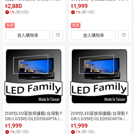
PTA / 55UT911COTA/55吋抗藍
LED55B5PTA/55吋保護鏡(合身
2,880
1,999
$
$
光護目鏡/55吋保護鏡( 合身尺
尺寸)
1
%
(賺
28
點)
1
%
(賺
19
點)
寸)
免運
免運
放入購物車
放入購物車
[55吋]LED家族保護鏡/台灣製 F
[55吋]LED家族保護鏡/台灣製 F
OR/LG55吋/OLED55G6PTA /
OR/LG55吋/OLED55C6PTA / O
 OLED55G5PTA/55吋保護鏡(合
LED55C5PTA/55吋保護鏡(合身
1,999
1,999
$
$
身尺寸)
尺寸)
1
%
(賺
19
點)
1
%
(賺
19
點)