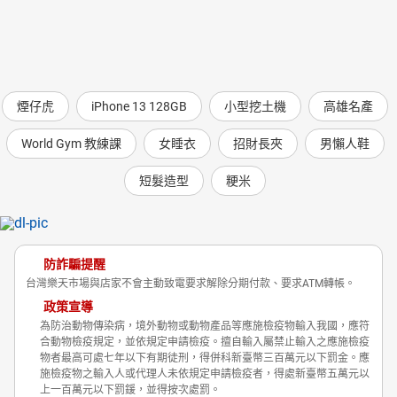
煙仔虎
iPhone 13 128GB
小型挖土機
高雄名產
World Gym 教練課
女睡衣
招財長夾
男懶人鞋
短髮造型
粳米
防詐騙提醒
台灣樂天市場與店家不會主動致電要求解除分期付款、要求ATM轉帳。
政策宣導
為防治動物傳染病，境外動物或動物產品等應施檢疫物輸入我國，應符
合動物檢疫規定，並依規定申請檢疫。擅自輸入屬禁止輸入之應施檢疫
物者最高可處七年以下有期徒刑，得併科新臺幣三百萬元以下罰金。應
施檢疫物之輸入人或代理人未依規定申請檢疫者，得處新臺幣五萬元以
上一百萬元以下罰鍰，並得按次處罰。