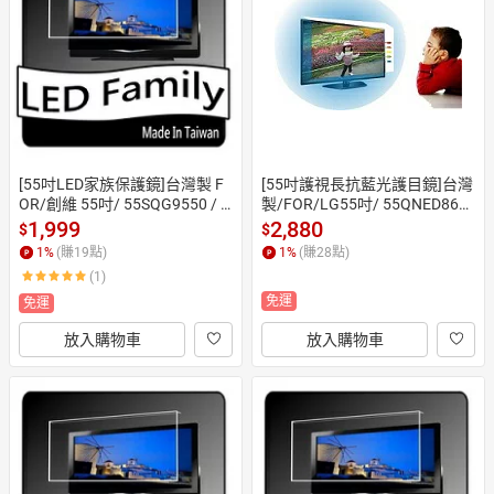
日本購物
電子/紙本書
HOT
[55吋LED家族保護鏡]台灣製 F
[55吋護視長抗藍光護目鏡]台灣
OR/創維 55吋/ 55SQG9550 / 5
製/FOR/LG55吋/ 55QNED86S
5SQG9500 /55吋電視保護鏡
QA / 55QNEDED81SQA  /55吋
1,999
2,880
$
$
(合身款)
抗藍光護目鏡( 合身尺寸)
1
%
(賺
19
點)
1
%
(賺
28
點)
(1)
免運
免運
放入購物車
放入購物車