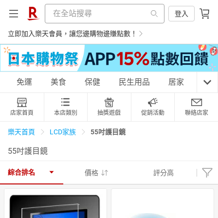
登入
立即加入樂天會員，讓您邊購物邊賺點數！
購物網分類
免運
美食
保健
民生用品
居家
3C
店家首頁
本店類別
抽獎遊戲
促銷活動
聯絡店家
天天免運
美食蛋糕
養生保健
民生用品
55吋護目鏡
樂天首頁
LCD家族
55吋護目鏡
居家生活
3C家電
運動休閒
親子玩具
綜合排名
價格
評分高
女裝
男裝
化妝保養
情趣用品