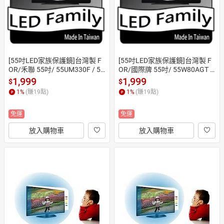
[55吋LED家族保護鏡]台灣製 F
[55吋LED家族保護鏡]台灣製 F
OR/禾聯 55吋/ 55UM330F / 55
OR/國際牌 55吋/ 55W80AGT /
H320 / 55QSF91 /55吋電視保
 55MX800W /55吋電視保護鏡
1,999
1,999
$
$
護鏡(合身款)
(合身款)
1
%
(賺
19
點)
1
%
(賺
19
點)
免運
免運
放入購物車
放入購物車