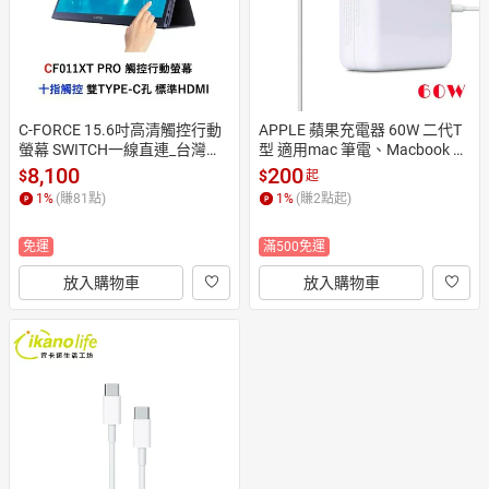
C-FORCE 15.6吋高清觸控行動
APPLE 蘋果充電器 60W 二代T
螢幕 SWITCH一線直連_台灣公
型 適用mac 筆電、Macbook Pr
司貨_CFSWITCH011T_一年保
o 13吋  Magsafe 2
8,100
200
$
$
起
固
1
%
(賺
81
點)
1
%
(賺
2
點起)
免運
滿500免運
放入購物車
放入購物車