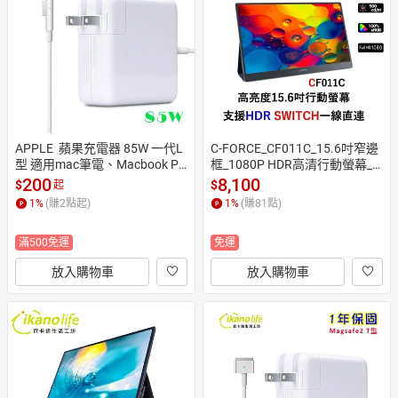
日本購物
電子/紙本書
HOT
APPLE  蘋果充電器 85W 一代L
C-FORCE_CF011C_15.6吋窄邊
型 適用mac筆電、Macbook Pr
框_1080P HDR高清行動螢幕_
o 15吋、17吋 Magsafe 1
台灣公司貨
200
8,100
$
$
起
1
%
(賺
2
點起)
1
%
(賺
81
點)
滿500免運
免運
放入購物車
放入購物車