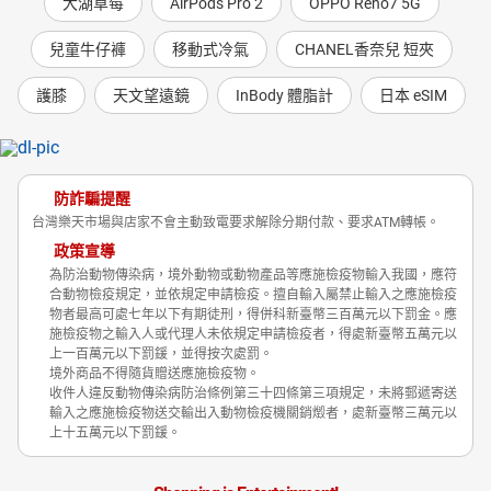
大湖草莓
AirPods Pro 2
OPPO Reno7 5G
兒童牛仔褲
移動式冷氣
CHANEL香奈兒 短夾
護膝
天文望遠鏡
InBody 體脂計
日本 eSIM
防詐騙提醒
台灣樂天市場與店家不會主動致電要求解除分期付款、要求ATM轉帳。
政策宣導
為防治動物傳染病，境外動物或動物產品等應施檢疫物輸入我國，應符
合動物檢疫規定，並依規定申請檢疫。擅自輸入屬禁止輸入之應施檢疫
物者最高可處七年以下有期徒刑，得併科新臺幣三百萬元以下罰金。應
施檢疫物之輸入人或代理人未依規定申請檢疫者，得處新臺幣五萬元以
上一百萬元以下罰鍰，並得按次處罰。
境外商品不得隨貨贈送應施檢疫物。
收件人違反動物傳染病防治條例第三十四條第三項規定，未將郵遞寄送
輸入之應施檢疫物送交輸出入動物檢疫機關銷燬者，處新臺幣三萬元以
上十五萬元以下罰鍰。