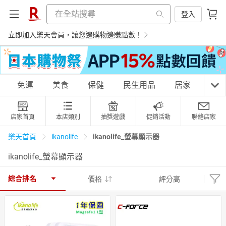
登入
立即加入樂天會員，讓您邊購物邊賺點數！
購物網分類
免運
美食
保健
民生用品
居家
3C
店家首頁
本店類別
抽獎遊戲
促銷活動
聯絡店家
天天免運
美食蛋糕
養生保健
民生用品
ikanolife_螢幕顯示器
樂天首頁
ikanolife
ikanolife_螢幕顯示器
居家生活
3C家電
運動休閒
親子玩具
綜合排名
價格
評分高
女裝
男裝
化妝保養
情趣用品