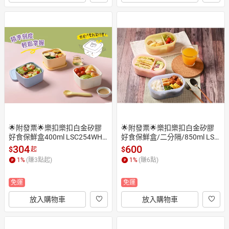
🌟附發票🌟樂扣樂扣白金矽膠
🌟附發票🌟樂扣樂扣白金矽膠
好食保鮮盒400ml LSC254WHT
好食保鮮盒/二分隔/850ml LSC
 600ml LSC256WHT LSC256BL
458BLU LSC458YEL 分隔保鮮
304
600
$
$
起
U LSC256YEL 食物保鮮盒 環保
盒 環保食物盒 餅乾盒 食物受納
1
%
(賺
3
點起)
1
%
(賺
6
點)
盒 食物儲存盒 矽膠便當盒 方形
盒 樂扣矽膠保鮮盒 矽膠便當盒
矽膠盒 樂扣矽膠保鮮盒 矽膠便
 食物儲存盒 樂扣分隔保鮮盒 分
免運
免運
當盒 食物儲存盒 外帶便當盒 環
格保鮮盒 分隔便當盒 分格便當
保餐具 日式便當盒 日式餐盒 副
盒 外帶便當盒 環保餐具 日式便
放入購物車
放入購物車
食品儲存盒 副食品分裝盒 副食
當盒 日式餐盒 副食品儲存盒 副
品保鮮盒 小一便當盒 國小便當
食品分裝盒 副食品保鮮盒 小一
盒 矽膠盒 矽膠食物盒 矽膠餐盒
便當盒 國小便當盒 矽膠盒 矽膠