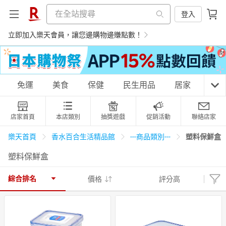
登入
立即加入樂天會員，讓您邊購物邊賺點數！
購物網分類
免運
美食
保健
民生用品
居家
3C
店家首頁
本店類別
抽獎遊戲
促銷活動
聯絡店家
天天免運
美食蛋糕
養生保健
民生用品
塑料保鮮盒
樂天首頁
香水百合生活精品館
---商品類別---
塑料保鮮盒
居家生活
3C家電
運動休閒
親子玩具
綜合排名
價格
評分高
女裝
男裝
化妝保養
情趣用品