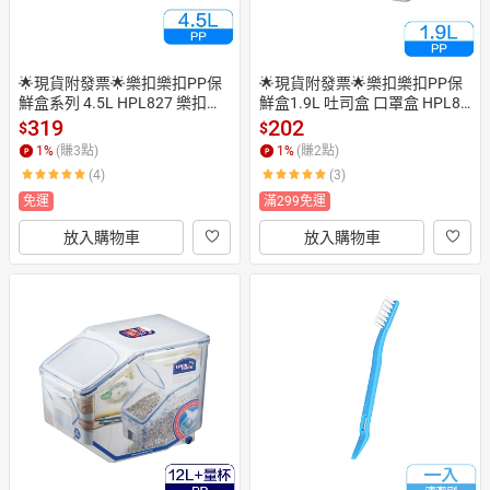
🌟現貨附發票🌟樂扣樂扣PP保
🌟現貨附發票🌟樂扣樂扣PP保
鮮盒系列 4.5L HPL827 樂扣保
鮮盒1.9L 吐司盒 口罩盒 HPL81
鮮盒 沙拉盒 樂扣吐司盒 麵包盒
8 沙拉盒 蛋糕盒 點心盒 保鮮盒
319
202
$
$
 飼料盒 麵粉盒 餐盒 餅乾盒 蛋
 密封盒 餅乾盒 麵包盒 飼料盒
1
%
(賺
3
點)
1
%
(賺
2
點)
糕盒 飼料保鮮盒 穀物保鮮盒 穀
 麵粉盒 密封盒 麵粉保鮮盒 穀物
(4)
(3)
物盒 雜糧盒 儲糧盒 儲米桶 米箱 
盒 穀物保鮮盒 奶粉盒 儲豆盒 口
儲豆盒 土司盒 吐司保鮮盒 吐司
罩收納盒 儲糧盒 雜糧盒 食物盒
免運
滿299免運
收納盒
放入購物車
放入購物車