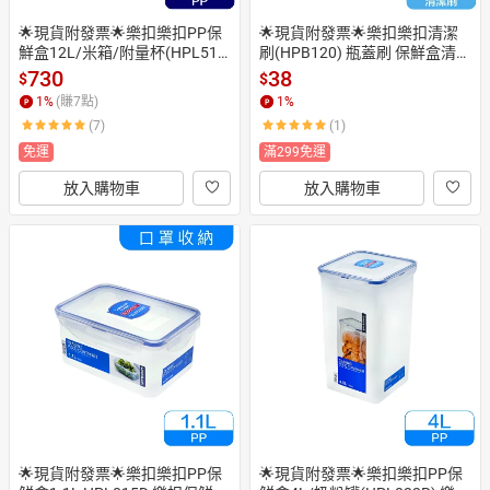
🌟現貨附發票🌟樂扣樂扣PP保
🌟現貨附發票🌟樂扣樂扣清潔
鮮盒12L/米箱/附量杯(HPL51
刷(HPB120) 瓶蓋刷 保鮮盒清潔
0) 飼料箱 米桶 玩具箱 置物箱
刷 杯蓋刷 杯蓋清潔刷 縫隙刷 鍵
730
38
$
$
 樂扣米箱 防潮米箱 儲米箱 儲米
盤刷 瓶蓋清潔刷 瓶口刷 奶瓶刷
1
%
(賺
7
點)
1
%
桶 飼料保鮮盒 飼料盒 飼料儲存
 水槽縫隙刷 縫隙清潔刷 保溫瓶
(7)
(1)
盒 麵粉盒 麵粉保鮮盒 收納箱 穀
刷 碗蓋刷 間隙清潔刷 保鮮盒刷
物保鮮盒 穀物收納盒 穀物盒
 溝槽刷 水壺清潔刷 保鮮盒蓋刷
免運
滿299免運
 非日本瓶栓間隙清洗刷具組
放入購物車
放入購物車
🌟現貨附發票🌟樂扣樂扣PP保
🌟現貨附發票🌟樂扣樂扣PP保