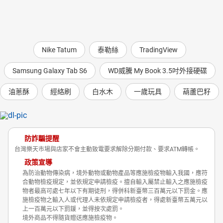
Nike Tatum
泰勒絲
TradingView
Samsung Galaxy Tab S6
WD威騰 My Book 3.5吋外接硬碟
油蔥酥
經絡刷
白水木
一歲玩具
葫蘆巴籽
防詐騙提醒
台灣樂天市場與店家不會主動致電要求解除分期付款、要求ATM轉帳。
政策宣導
為防治動物傳染病，境外動物或動物產品等應施檢疫物輸入我國，應符
合動物檢疫規定，並依規定申請檢疫。擅自輸入屬禁止輸入之應施檢疫
物者最高可處七年以下有期徒刑，得併科新臺幣三百萬元以下罰金。應
施檢疫物之輸入人或代理人未依規定申請檢疫者，得處新臺幣五萬元以
上一百萬元以下罰鍰，並得按次處罰。
境外商品不得隨貨贈送應施檢疫物。