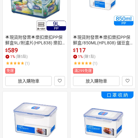
🌟現貨附發票🌟樂扣樂扣PP保
🌟現貨附發票🌟樂扣樂扣PP保
鮮盒9L/附濾片(HPL838) 樂扣
鮮盒/850ML(HPL808) 儲豆盒
米箱 儲米桶 蛋糕盒 飼料桶 飼料
 儲豆罐 穀物保鮮盒 穀物盒 餅乾
589
117
$
$
盒 穀物盒 儲豆盒 樂扣吐司盒 穀
盒 麵粉盒 飼料盒 飼料保鮮盒 副
1
%
(賺
5
點)
1
%
(賺
1
點)
物收納盒 麵包盒 儲糧盒 儲米盒
食品盒 副食品儲存盒 副食品分
(1)
(1)
 穀物保鮮盒 飼料保鮮盒 收納盒
裝盒 蔥盒 沙拉盒 野餐餐盒 露營
 麵粉盒 樂扣保鮮盒 食物盒 玩具
餐盒 另售 穀物杯 穀物收納盒 奶
免運
滿299免運
盒 玩具箱 土司盒 吐司保鮮盒 吐
粉盒
放入購物車
放入購物車
司收納盒 蛋糕保鮮盒