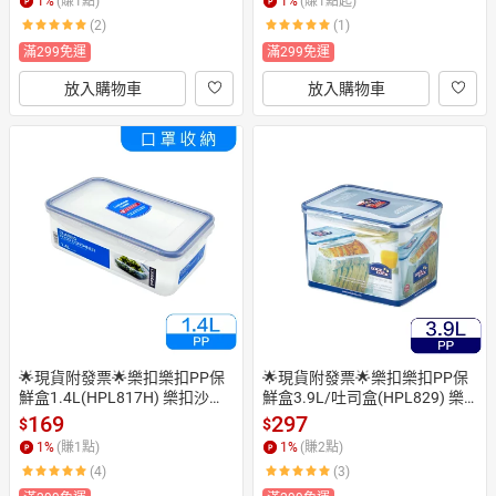
1
%
(賺
1
點)
1
%
(賺
1
點起)
 沙拉盒 穀物保鮮盒 飼料保鮮盒
1 LBF806-01 LBF807-01 LBF8
(2)
(1)
 穀物收納盒 飼料儲存盒 奶油保
11-01 LBF815M-01 LBF808-01 
鮮盒 樂扣餐盒 餅乾盒 點心盒 副
LBF817-01 LBF815D-01 LBF82
滿299免運
滿299免運
食品盒 副食品儲存盒 樂扣副食
5-01 穀物盒 飼料盒 麵包盒 蛋糕
放入購物車
放入購物車
品保鮮盒 麵粉盒 儲豆盒 儲豆罐
盒 副食品盒 副食品分裝盒 儲糧
 沙拉盒
盒 奶粉盒 副食品儲存盒 餅乾盒
 點心盒 儲米桶 樂扣吐司盒 米桶 
穀物收納盒 飼料桶 樂扣副食品
調理盒  樂扣副食品保鮮盒
🌟現貨附發票🌟樂扣樂扣PP保
🌟現貨附發票🌟樂扣樂扣PP保
鮮盒1.4L(HPL817H) 樂扣沙拉
鮮盒3.9L/吐司盒(HPL829) 樂
盒 麵包盒 食物盒 樂扣便當盒 樂
扣吐司盒 樂扣蛋糕盒 樂扣麵包
169
297
$
$
扣餐盒 蛋糕盒 樂扣保鮮盒 樂扣
盒 樂扣方形吐司盒 麵粉保鮮盒
1
%
(賺
1
點)
1
%
(賺
2
點)
沙拉盒 口罩盒 餅乾盒 麵粉盒 奶
 麵粉盒 沙拉盒 樂扣餐盒 點心盒 
(4)
(3)
油盒 飼料盒 飼料保鮮盒 穀物盒
餅乾盒 吐司保鮮盒 樂扣土司盒