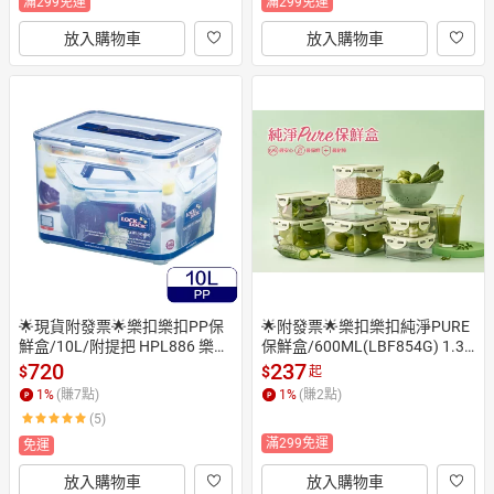
 穀物保鮮盒 儲豆盒 奶油保鮮盒
 穀物盒 飼料盒 穀物保鮮盒 儲糧
滿299免運
滿299免運
 穀物收納盒 麵粉盒 微波便當盒
盒 雜糧盒 食物盒 密封盒 土司盒
放入購物車
放入購物車
🌟現貨附發票🌟樂扣樂扣PP保
🌟附發票🌟樂扣樂扣純淨PURE
鮮盒/10L/附提把 HPL886 樂扣
保鮮盒/600ML(LBF854G) 1.3L 
保鮮盒 米箱 穀物保鮮盒 飼料保
LBF822DG 樂扣純淨保鮮盒 樂
720
237
$
$
起
鮮盒 玩具收納盒 收納箱 沙拉盒
扣保鮮盒 儲物盒 餅乾盒 收納盒
1
%
(賺
7
點)
1
%
(賺
2
點)
 樂扣手提式保鮮盒 米桶 飼料盒
 食物分裝盒 副食品分裝盒 副食
(5)
 穀物盒 穀物保鮮盒 麵包盒 麵條
品保鮮盒 副食品儲存盒 樂扣正
滿299免運
保鮮盒 蛋糕盒 蛋糕保鮮盒 吐司
方形保鮮盒 樂扣便當盒 吐司盒
免運
盒 吐司保鮮盒 吐司收納盒 土司
 吐司收納盒 吐司保鮮盒 穀物保
放入購物車
放入購物車
盒 穀物收納盒
鮮盒