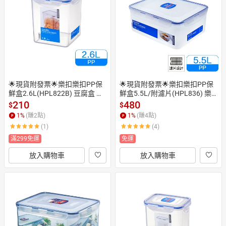
日本購物
電子/紙本書
HOT
🌟現貨附發票🌟樂扣樂扣PP保
🌟現貨附發票🌟樂扣樂扣PP保
鮮盒2.6L(HPL822B) 豆腐盒 穀
鮮盒5.5L/附濾片(HPL836) 樂
物盒 沙拉盒 餅乾盒 奶粉盒 麵粉
扣保鮮盒 置物盒 樂扣沙拉盒 麵
210
480
$
$
盒 儲豆盒 飼料盒 樂扣保鮮盒 2.
包盒 飼料盒 飼料保鮮盒 穀物保
1
%
(賺
2
點)
1
%
(賺
4
點)
6L 樂扣餅乾盒 穀物保鮮盒 飼料
鮮盒 穀物盒 麵粉盒 麵粉保鮮盒
(1)
(4)
保鮮盒 儲糧盒 飼料儲存盒 另售
 口罩盒 蛋糕盒 蛋糕保鮮盒 米桶 
 HPL822D HPL822R 麵粉保鮮
米箱 儲糧盒 雜糧盒 儲豆盒 收納
滿299免運
免運
盒 奶粉防潮盒 奶粉保鮮盒 雜糧
盒 餅乾盒 蛋糕盒 蛋糕保鮮盒 土
放入購物車
放入購物車
盒
司盒 樂扣吐司盒 吐司保鮮盒 吐
司收納盒