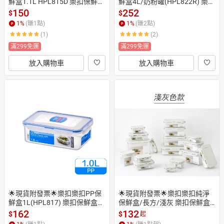
鮮盒1.1L HPL815D 樂扣保鮮盒 
鮮盒4L/奶粉罐(HPL822R) 樂扣
沙拉盒 餅乾盒 分裝盒 麵包盒 麵
保鮮盒 樂扣穀物盒 樂扣飼料保
150
252
$
$
粉盒 外帶餐盒  口罩盒 穀物盒
鮮盒 米箱 奶粉保鮮盒 奶粉盒 奶
1
%
(賺
1
點)
1
%
(賺
2
點)
 飼料盒 野餐餐盒  樂扣便當盒
粉防潮盒 蔥盒 麵條保鮮盒 麵粉
(1)
(2)
 微波保鮮盒 另售穀物杯 蛋糕保
保鮮盒 麵粉盒 穀物保鮮盒 飼料
鮮盒 穀物保鮮盒 副食品儲存盒
盒
滿299免運
滿299免運
 副食品盒 分裝盒 麵包保鮮盒 蔥
放入購物車
放入購物車
盒 調味料盒 奶油盒
🌟現貨附發票🌟樂扣樂扣PP保
🌟現貨附發票🌟樂扣樂扣純淨
鮮盒1L(HPL817) 樂扣保鮮盒
保鮮盒/長方/淺灰 樂扣保鮮盒
 樂扣便當盒 奶油盒 奶油保鮮盒
 沙拉盒 樂扣餐盒 樂扣便當盒 T
162
132
$
$
起
 穀物盒 麵包盒 飼料盒 儲物盒
RITAN保鮮盒 收納盒 LBF805-0