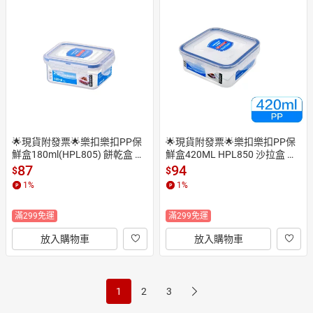
食物盒 矽膠餐盒
🌟現貨附發票🌟樂扣樂扣PP保
🌟現貨附發票🌟樂扣樂扣PP保
鮮盒180ml(HPL805) 餅乾盒 蔥
鮮盒420ML HPL850 沙拉盒 餅
盒 副食品保鮮盒 副食品盒 飼料
乾盒 副食品盒 奶粉盒 副食品儲
87
94
$
$
盒 穀物盒 點心盒 飾品盒 分裝盒 
存盒 副食品分裝盒 locknlock 穀
1
%
1
%
穀物保鮮盒 飼料保鮮盒 穀物收
物盒 點心盒 密封保鮮盒 食物保
納盒 副食品分裝盒 副食品儲存
鮮盒 樂扣餐盒 收納盒 穀物保鮮
滿299免運
滿299免運
盒 輔食盒 奶油盒 奶油保鮮盒
盒 儲豆盒 奶粉盒 奶粉保鮮盒 穀
粉保鮮盒 飼料盒 飼料保鮮盒 麵
放入購物車
放入購物車
粉盒 副食品保鮮盒 麵包盒
1
2
3