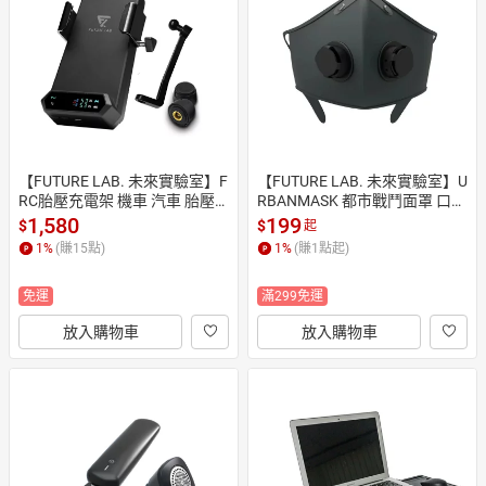
日本購物
電子/紙本書
HOT
【FUTURE LAB. 未來實驗室】F
【FUTURE LAB. 未來實驗室】U
RC胎壓充電架 機車 汽車 胎壓
RBANMASK 都市戰鬥面罩 口罩 
偵測 充電架 胎壓 胎溫 輪胎檢測 
pm2.5 低氧訓練 面罩 氣密式
1,580
199
$
$
起
車用車充
【JC科
1
%
(賺
15
點)
1
%
(賺
1
點起)
免運
滿299免運
放入購物車
放入購物車