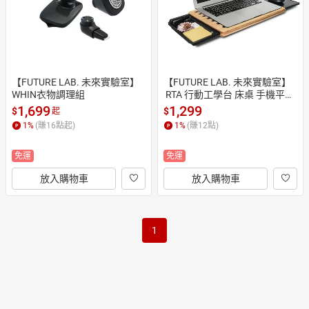
【FUTURE LAB. 未來實驗室】
【FUTURE LAB. 未來實驗室】
WHIN衣物調理組
 RTA 行動工學台 床桌 手機平板
支架  追劇神器 辦公桌【JC科
1,699
1,299
$
$
起
技】
1
%
(賺
16
點起)
1
%
(賺
12
點)
免運
免運
放入購物車
放入購物車
1