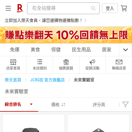
登入
立即加入樂天會員，讓您邊購物邊賺點數！
購物網分類
免運
美食
保健
民生用品
居家
3C
店家首頁
本店類別
抽獎遊戲
促銷活動
聯絡店家
天天免運
美食蛋糕
養生保健
民生用品
未來實驗室
樂天首頁
JC科技 官方旗艦店
未來實驗室
居家生活
3C家電
運動休閒
親子玩具
綜合排名
價格
評分高
女裝
男裝
化妝保養
情趣用品