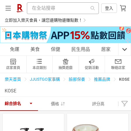
登入
立即加入樂天會員，讓您邊購物邊賺點數！
購物網分類
免運
美食
保健
民生用品
居家
3C
店家首頁
本店類別
抽獎遊戲
促銷活動
聯絡店家
天天免運
美食蛋糕
養生保健
民生用品
KOSE
樂天首頁
JJUSTGO家事購
臉部保養
推薦品牌
KOSE
居家生活
3C家電
運動休閒
親子玩具
綜合排名
價格
評分高
女裝
男裝
化妝保養
情趣用品