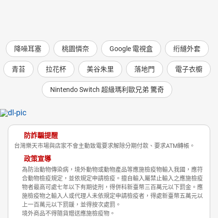
降噪耳塞
桃園憐奈
Google 電視盒
绗縫外套
青苔
拉花杯
美谷朱里
落地門
電子衣櫥
Nintendo Switch 超級瑪利歐兄弟 驚奇
防詐騙提醒
台灣樂天市場與店家不會主動致電要求解除分期付款、要求ATM轉帳。
政策宣導
為防治動物傳染病，境外動物或動物產品等應施檢疫物輸入我國，應符
合動物檢疫規定，並依規定申請檢疫。擅自輸入屬禁止輸入之應施檢疫
物者最高可處七年以下有期徒刑，得併科新臺幣三百萬元以下罰金。應
施檢疫物之輸入人或代理人未依規定申請檢疫者，得處新臺幣五萬元以
上一百萬元以下罰鍰，並得按次處罰。
境外商品不得隨貨贈送應施檢疫物。