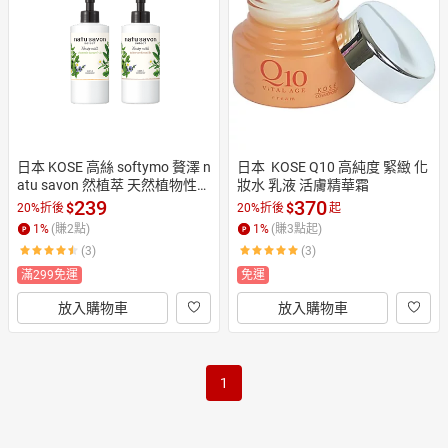
日本購物
電子/紙本書
HOT
日本 KOSE 高絲 softymo 贅澤 n
日本  KOSE Q10 高純度 緊緻 化
atu savon 然植萃 天然植物性
妝水 乳液 活膚精華霜
 潤澤身體乳 230ml
239
370
$
$
20%折後
20%折後
起
1
%
(賺
2
點)
1
%
(賺
3
點起)
(3)
(3)
滿299免運
免運
放入購物車
放入購物車
1