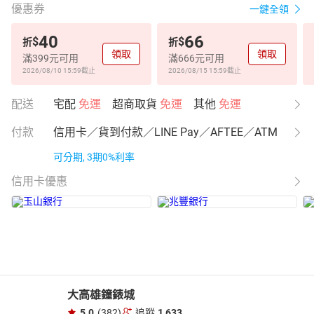
優惠券
一鍵全領
40
66
$
$
折
折
領取
領取
滿399元可用
滿666元可用
2026/08/10 15:59
截止
2026/08/15 15:59
截止
配送
宅配
免運
超商取貨
免運
其他
免運
付款
信用卡／貨到付款／LINE Pay／AFTEE／ATM
可分期, 3期0%利率
信用卡優惠
大高雄鐘錶城
5.0
(382)
追蹤
1,633