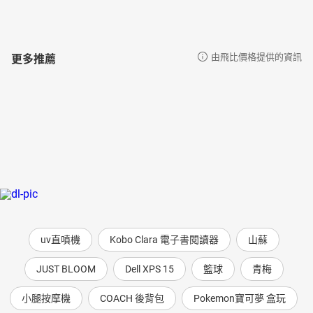
飛航模式
振動開啟/關閉
一般計時： 時、分、秒、上午/下午、月份、日期、星期
12/24 小時格式
更多推薦
由飛比價格提供的資訊
震動提示
準確度：每個月 ±15 秒（沒有 Mobile Link 功能）
月亮資料（指定資料的月齡、月相）
電池電量指示器
按鈕操作音開/關
LED：白色
4 個每日鬧鈴（備有貪睡鬧鈴）
智慧鬧鈴（具備貪睡鬧鈴）
1 秒碼錶 測量範圍：99:59'59'' 測量功能：經過時間、中途時
間
LED：白色
血氧濃度測量功能並非用於診斷特定疾病的醫
uv直噴機
Kobo Clara 電子書閱讀器
山蘇
療裝置。僅供一般健康維護之用。
JUST BLOOM
Dell XPS 15
籃球
青梅
其他
保固:公司貨一年保固
小腿按摩機
COACH 後背包
Pokemon寶可夢 盒玩