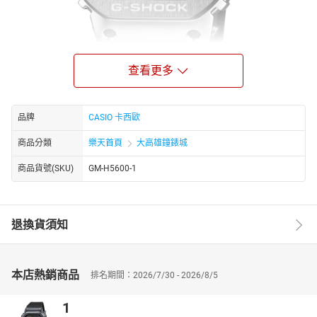
查看更多
品牌
CASIO 卡西歐
商品分類
樂天首頁
大高雄鐘錶城
戴上專為運動而生的 G-SQUAD GM-H5600 系列 G-SHOCK 手
商品貨號(SKU)
GM-H5600-1
錶，讓您在日常生活或體能鍛鍊中，都能游刃有餘、順暢自
如。 本系列腕錶承襲所有您喜愛的 DW-H5600 功能，並搭配不
鏽鋼錶圈，無論當天行程為何，都能完美襯托個人風格。背蓋
採用輕盈耐用的碳纖維強化樹脂，四個錶圈凹孔的機械加工孔
退換貨須知
洞更為腕錶增添高科技氛圍與運動風外觀。 搭載可測量心率的
光學感測器與計算步數的加速度計，跑步、健走及各類訓練所
需功能一應俱全，彈指之間掌握運動數據。點擊 Polar™ 智慧
本店熱銷商品
排名期間：2026/7/30 - 2026/8/5
型手錶資料庫，分析運動、追蹤睡眠後恢復的情況，以及支援
呼吸訓練，甚至可測量血液中的氧氣含量。 真正的健身與健康
1
理念，同時兼具對環境的關懷。正因如此，我們以玉米原料製