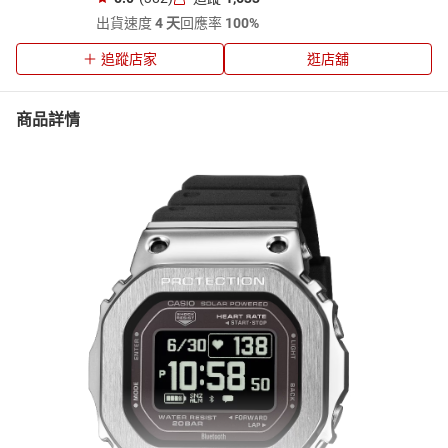
出貨速度
4 天
回應率
100%
追蹤店家
逛店舖
商品詳情