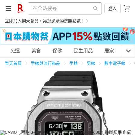
登入
立即加入樂天會員，讓您邊購物邊賺點數！
購物網分類
免運
美食
保健
民生用品
居家
3C
樂天首頁
手錶與流行飾品
手錶
男錶
數字電子錶
天天免運
美食蛋糕
養生保健
民生用品
居家生活
3C家電
運動休閒
親子玩具
女裝
男裝
化妝保養
情趣用品