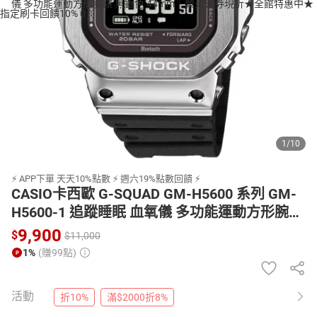
日本購物
電子/紙本書
HOT
1
/
10
⚡ APP下單 天天10%點數 ⚡ 週六19%點數回饋 ⚡
CASIO卡西歐 G-SQUAD GM-H5600 系列 GM-
H5600-1 追蹤睡眠 血氧儀 多功能運動方形腕錶
黑銀色 44mm｜樂天領券現折★全館特惠中★
9,900
$
$
11,000
指定刷卡回饋10%
1%
(賺99點)
活動
折10%
滿$2000折8%