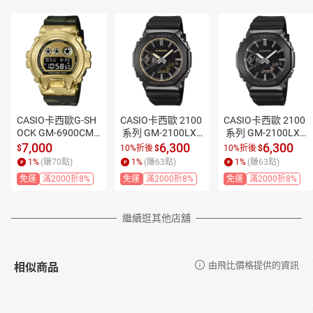
面盤:黑色系+數位顯示
錶帶:黑色系
錶殼:銀色系
功能
世界時間 38 個時區*（38 個城市 + 國際標準時間）、日光節
約開/關、自動夏令時間（DST）切換 *在連線至智慧型手機時
CASIO卡西歐G-SH
CASIO卡西歐 2100
CASIO卡西歐 2100
可能會更新。
OCK GM-6900CMG
 系列 GM-2100LXB
 系列 GM-2100LXB
-3金色迷彩街頭風
-1A9 奢華黑色金屬
-1A 奢華黑色金屬
日出、日落時間顯示 特定日期的日出時間和日落時間
7,000
6,300
6,300
$
10%折後
$
10%折後
$
格時尚腕錶 金色 4
錶殼雙顯示腕錶 黑
錶殼雙顯示腕錶 黑
測量單位：1 秒 倒數範圍：60 分鐘 倒數開始時間設定範圍：
1
%
(賺
70
點)
1
%
(賺
63
點)
1
%
(賺
63
點)
9.7mm｜樂天領券
金 44.4mm｜樂天
色 44.4mm｜樂天
1 秒至 60 分鐘（增加以 1 秒鐘為單位）
免運
滿2000折8%
免運
滿2000折8%
免運
滿2000折8%
現折★全館特惠中
領券現折★全館特
領券現折★全館特
LED 背光（超亮照明） 全自動 LED 燈、選擇性照明持續時間
★指定刷卡回饋1
惠中★指定刷卡回
惠中★指定刷卡回
（1.5 秒或 5 秒）、殘照機能
0%
饋10%
饋10%
繼續逛其他店舖
全自動日曆（至 2099 年）
節電功能（當手錶放置在黑暗中，顯示畫面會變為空白，以
節省電力）
相似商品
由飛比價格提供的資訊
使用活動功能（心率）：最高約 35 小時 在關閉心率測量的監
看模式下使用：約 1 個月 在開啟節電功能下使用：約 11 個月
* 因使用環境而異；從充飽電起算，無太陽能電力。