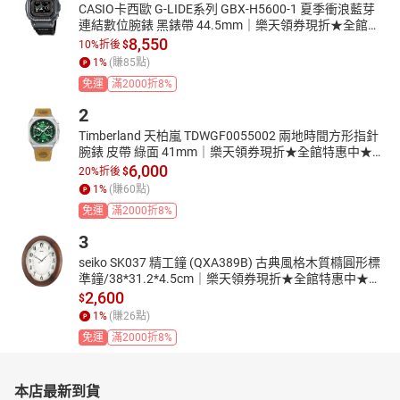
CASIO卡西歐 G-LIDE系列 GBX-H5600-1 夏季衝浪藍芽
作生質樹脂錶帶，這種高分子材料萃取自可再生的有機資源，
連結數位腕錶 黑錶帶 44.5mm｜樂天領券現折★全館特
採用化學或生物合成技術生產，大幅減輕環境負擔，更推動世
惠中★指定刷卡回饋10%
8,550
10%折後
$
界朝向「循環經濟」的理想邁進。 高解析度像素記憶體
1
%
(賺
85
點)
（MIP）LCD 確保輕鬆讀取，而 USB 和太陽能輔助充電則確保
免運
滿2000折8%
您隨時可以啟程。
2
Timberland 天柏嵐 TDWGF0055002 兩地時間方形指針
腕錶 皮帶 綠面 41mm｜樂天領券現折★全館特惠中★指
定刷卡回饋10%
6,000
20%折後
$
技術規格
1
%
(賺
60
點)
型號:GM-H5600-1
尺寸:44MM
免運
滿2000折8%
鏡面:礦物玻璃
3
錶帶:生質樹脂
seiko SK037 精工鐘 (QXA389B) 古典風格木質橢圓形標
錶殼:樹脂 / 生脂樹脂 / 不鏽鋼
準鐘/38*31.2*4.5cm｜樂天領券現折★全館特惠中★指
機芯:太陽能
定刷卡回饋10%
2,600
$
防水:防水200米
1
%
(賺
26
點)
免運
滿2000折8%
顏色
刻度:-
指針:-
本店最新到貨