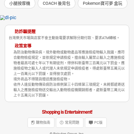
小腿按摩機
COACH 後背包
Pokemon寶可夢 盒玩
防詐騙提醒
台灣樂天市場與店家不會主動致電要求解除分期付款、要求ATM轉帳。
政策宣導
為防治動物傳染病，境外動物或動物產品等應施檢疫物輸入我國，應符
合動物檢疫規定，並依規定申請檢疫。擅自輸入屬禁止輸入之應施檢疫
物者最高可處七年以下有期徒刑，得併科新臺幣三百萬元以下罰金。應
施檢疫物之輸入人或代理人未依規定申請檢疫者，得處新臺幣五萬元以
上一百萬元以下罰鍰，並得按次處罰。
境外商品不得隨貨贈送應施檢疫物。
收件人違反動物傳染病防治條例第三十四條第三項規定，未將郵遞寄送
輸入之應施檢疫物送交輸出入動物檢疫機關銷燬者，處新臺幣三萬元以
上十五萬元以下罰鍰。
Shopping is Entertainment!
購物指南
常見問題
PC版