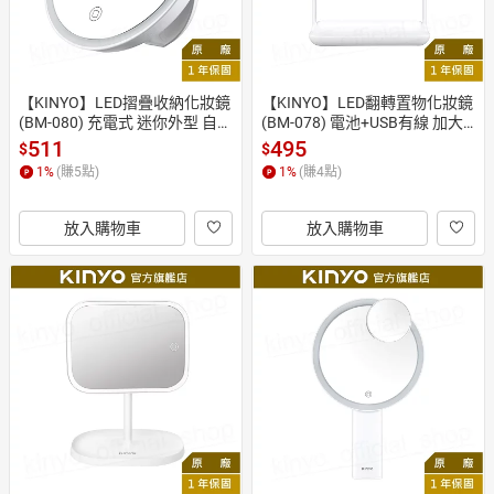
【KINYO】LED摺疊收納化妝鏡
【KINYO】LED翻轉置物化妝鏡
(BM-080) 充電式 迷你外型 自然
(BM-078) 電池+USB有線 加大
光 ｜原廠一年保固
鏡面 自然光 ｜原廠一年保固
511
495
$
$
1
%
(賺
5
點)
1
%
(賺
4
點)
放入購物車
放入購物車