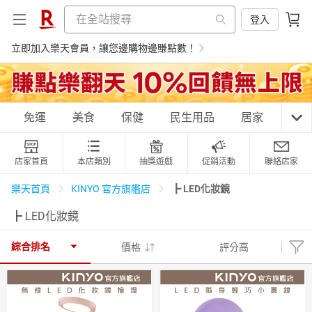
登入
立即加入樂天會員，讓您邊購物邊賺點數！
購物網分類
免運
美食
保健
民生用品
居家
3C
店家首頁
本店類別
抽獎遊戲
促銷活動
聯絡店家
天天免運
美食蛋糕
養生保健
民生用品
┣ LED化妝鏡
樂天首頁
KINYO 官方旗艦店
┣ LED化妝鏡
居家生活
3C家電
運動休閒
親子玩具
綜合排名
價格
評分高
女裝
男裝
化妝保養
情趣用品