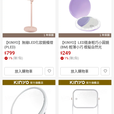
日本購物
電子/紙本書
HOT
【KINYO】無線LED化妝鏡檯燈 
【KINYO】LED隨身輕巧小圓鏡 
(PLED)
(BM) 輕薄小巧 模擬自然光
799
249
$
$
1
%
(賺
7
點)
1
%
(賺
2
點)
放入購物車
放入購物車