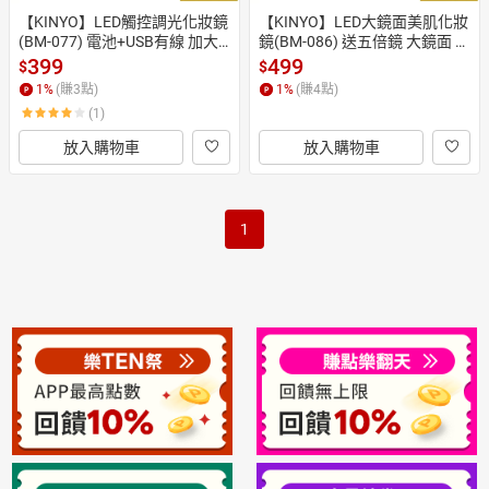
【KINYO】LED觸控調光化妝鏡
【KINYO】LED大鏡面美肌化妝
(BM-077) 電池+USB有線 加大
鏡(BM-086) 送五倍鏡 大鏡面 自
鏡面 自然光 ｜原廠一年保固
然光 ｜美妝 補光
399
499
$
$
1
%
(賺
3
點)
1
%
(賺
4
點)
(1)
放入購物車
放入購物車
1