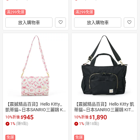
滿299免運
滿299免運
放入購物車
放入購物車
【震撼精品百貨】Hello Kitty_
【震撼精品百貨】Hello Kitty 凱
凱蒂貓~日本SANRIO三麗鷗 KI
蒂貓~日本SANRIO三麗鷗 KITT
TTY單肩斜背包 媽媽包-蝴蝶結*
Y媽媽斜背手提包 旅行袋-蝴蝶
945
1,890
$
$
10%折後
10%折後
83977
結*83967
1
%
(賺
9
點)
1
%
(賺
18
點)
免運
免運