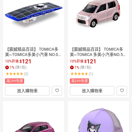
日本購物
電子/紙本書
HOT
【震撼精品百貨】 TOMICA多
【震撼精品百貨】 TOMICA多
美~TOMICA多美小汽車 NO.02
美~TOMICA 多美小汽車NO.58
6 東海大學太陽能車*46645
 SUZUKI WAGON R粉*47109
121
121
$
$
10%折後
10%折後
1
%
(賺
1
點)
1
%
(賺
1
點)
(2)
(1)
滿299免運
滿299免運
放入購物車
放入購物車