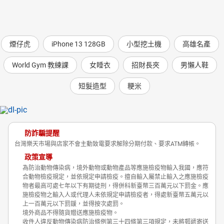
煙仔虎
iPhone 13 128GB
小型挖土機
高雄名產
World Gym 教練課
女睡衣
招財長夾
男懶人鞋
短髮造型
粳米
防詐騙提醒
台灣樂天市場與店家不會主動致電要求解除分期付款、要求ATM轉帳。
政策宣導
為防治動物傳染病，境外動物或動物產品等應施檢疫物輸入我國，應符
合動物檢疫規定，並依規定申請檢疫。擅自輸入屬禁止輸入之應施檢疫
物者最高可處七年以下有期徒刑，得併科新臺幣三百萬元以下罰金。應
施檢疫物之輸入人或代理人未依規定申請檢疫者，得處新臺幣五萬元以
上一百萬元以下罰鍰，並得按次處罰。
境外商品不得隨貨贈送應施檢疫物。
收件人違反動物傳染病防治條例第三十四條第三項規定，未將郵遞寄送