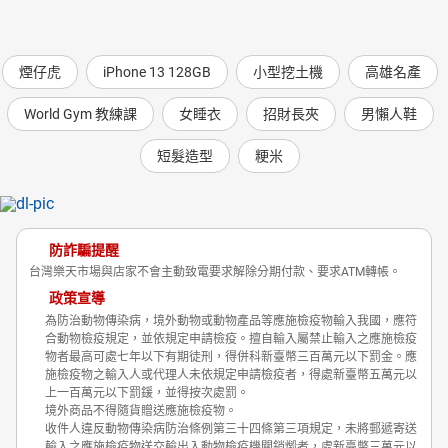
煙仔虎
iPhone 13 128GB
小型挖土機
高雄名產
World Gym 教練課
女睡衣
招財長夾
男懶人鞋
短髮造型
粳米
防詐騙提醒
台灣樂天市場與店家不會主動致電要求解除分期付款、要求ATM轉帳。
政策宣導
為防治動物傳染病，境外動物或動物產品等應施檢疫物輸入我國，應符
合動物檢疫規定，並依規定申請檢疫。擅自輸入屬禁止輸入之應施檢疫
物者最高可處七年以下有期徒刑，得併科新臺幣三百萬元以下罰金。應
施檢疫物之輸入人或代理人未依規定申請檢疫者，得處新臺幣五萬元以
上一百萬元以下罰鍰，並得按次處罰。
境外商品不得隨貨贈送應施檢疫物。
收件人違反動物傳染病防治條例第三十四條第三項規定，未將郵遞寄送
輸入之應施檢疫物送交輸出入動物檢疫機關銷燬者，處新臺幣三萬元以