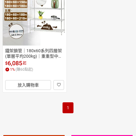
日本購物
電子/紙本書
HOT
鐵架鎖管｜180x60系列四層架
(單層平均200kg)｜重重型中補
強設計/架子/鐵力士架/貨架/置
6,085
$
起
物架/鍍鉻架/波浪架
1
%
(賺
60
點起)
放入購物車
1