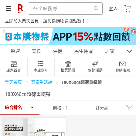
登入
立即加入樂天會員，讓您邊購物邊賺點數！
購物網分類
免運
美食
保健
民生用品
居家
3C
店家首頁
本店類別
抽獎遊戲
促銷活動
聯絡店家
天天免運
美食蛋糕
養生保健
民生用品
180X60㎝超荷重鐵架
樂天首頁
奇意生活館
180X60㎝超荷重鐵架
居家生活
3C家電
運動休閒
親子玩具
綜合排名
價格
評分高
女裝
男裝
化妝保養
情趣用品