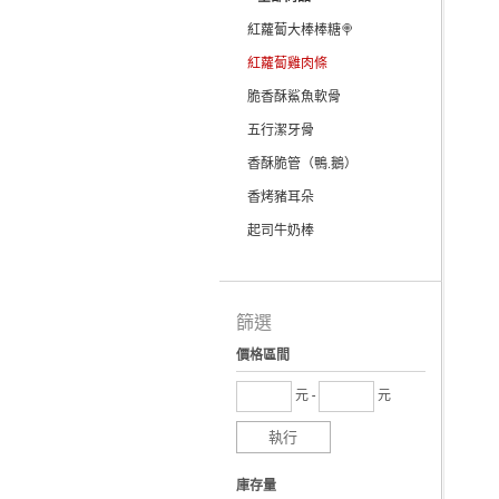
紅蘿蔔大棒棒糖🍭
紅蘿蔔雞肉條
脆香酥鯊魚軟骨
五行潔牙骨
香酥脆管（鴨.鵝）
香烤豬耳朵
起司牛奶棒
篩選
價格區間
元 -
元
執行
庫存量