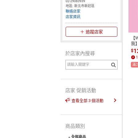
02-29083939
地區: 新北市新莊區
聯絡店家
店家資訊
追蹤店家
【W
我
心
1
$
於店家內搜尋

1
入
滿2
狗
店家 促銷活動
查看全部 3 個活動
商品類別
« 全部商品