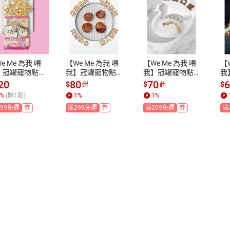
e Me 為我 喂
【We Me 為我 喂
【We Me 為我 喂
【
】冠罐寵物點
我】冠罐寵物點
我】冠罐寵物點
我
｜鱈魚一口絲
心｜鴨肉造型Q餅
心｜脆笛酥（鴨
心
20
80
70
$
$
$
起
起
 一絲一條鮮美
（小圓Q彈）/烤
氣管）/鴨旋風
款
%
(賺
1
點)
1
%
1
%
口 香濃好咬 貓
鴨香片（大片酥
（鴨喉結）🐾 10

99免運
券
滿299免運
券
滿299免運
券
滿
輕鬆共享✨
脆）🐾 貓狗零食
0%天然食材 香脆
感
 台灣製✨
耐咬 台灣烘乾製
｜
作✨
咬