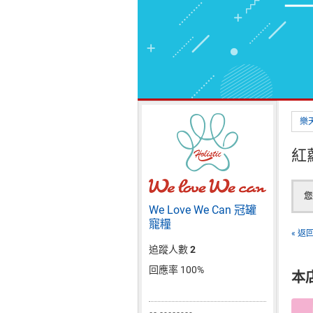
樂
紅
您
We Love We Can 冠罐
寵糧
« 返
追蹤人數
2
回應率 100%
本