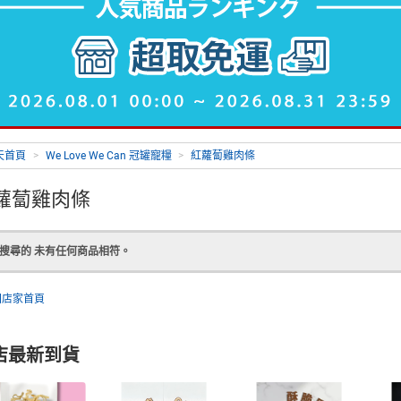
天首頁
>
We Love We Can 冠罐寵糧
>
紅蘿蔔雞肉條
蘿蔔雞肉條
搜尋的 未有任何商品相符。
回店家首頁
店最新到貨