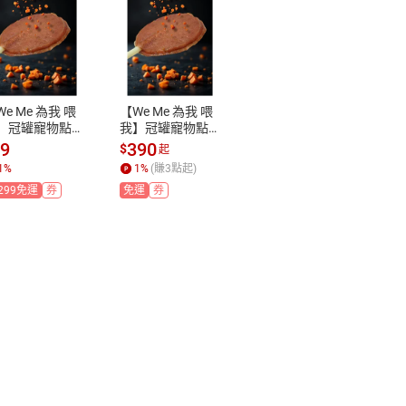
We Me 為我 喂
【We Me 為我 喂
】冠罐寵物點
我】冠罐寵物點
｜全樂天最巨
心｜全樂天最巨
69
390
$
起
🔥一支抵多支
款🔥一支抵多支
1
%
1
%
(賺
3
點起)
超滿足咬咬快
🍭超滿足咬咬快
299免運
券
免運
券
！｜寵物點心
感！｜寵物點心
純肉零食｜耐
｜純肉零食｜耐
零食｜台灣製
咬零食｜台灣製