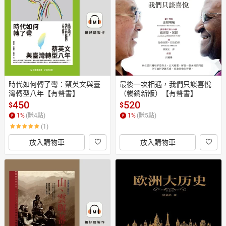
日本購物
電子/紙本書
HOT
時代如何轉了彎：蔡英文與臺
最後一次相遇，我們只談喜悅
灣轉型八年【有聲書】
（暢銷新版）【有聲書】
450
520
$
$
1
%
(賺
4
點)
1
%
(賺
5
點)
(1)
放入購物車
放入購物車