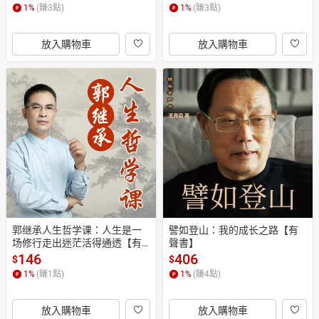
1
%
(賺
3
點)
1
%
(賺
3
點)
放入購物車
放入購物車
郭继承人生哲学课：人生是一
譬如登山：我的成长之路【有
场修行走出迷茫活得通透【有
聲書】
聲書】
146
406
$
$
1
%
(賺
1
點)
1
%
(賺
4
點)
放入購物車
放入購物車