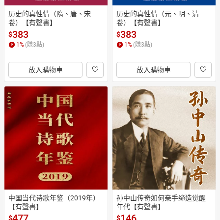
历史的真性情（隋、唐、宋
历史的真性情（元、明、清
卷）【有聲書】
卷）【有聲書】
383
383
$
$
1
%
(賺
3
點)
1
%
(賺
3
點)
放入購物車
放入購物車
中国当代诗歌年鉴（2019年）
孙中山传奇如何亲手缔造觉醒
【有聲書】
年代【有聲書】
477
146
$
$