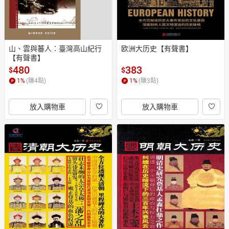
山、雲與蕃人：臺灣高山紀行
欧洲大历史【有聲書】
【有聲書】
480
383
$
$
1
%
(賺
4
點)
1
%
(賺
3
點)
放入購物車
放入購物車