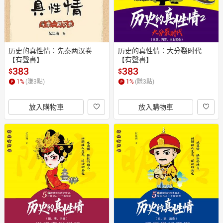
历史的真性情：先秦两汉卷
历史的真性情：大分裂时代
【有聲書】
【有聲書】
383
383
$
$
1
%
(賺
3
點)
1
%
(賺
3
點)
放入購物車
放入購物車