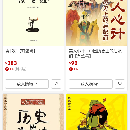
读书灯【有聲書】
美人心计：中国历史上的后妃
们【有聲書】
383
98
$
$
1
%
(賺
3
點)
1
%
放入購物車
放入購物車