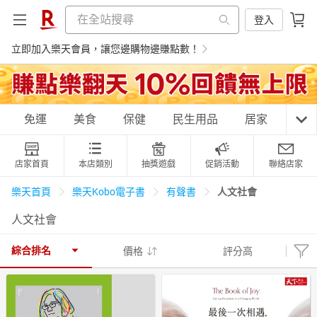
登入
立即加入樂天會員，讓您邊購物邊賺點數！
購物網分類
免運
美食
保健
民生用品
居家
3C
店家首頁
本店類別
抽獎遊戲
促銷活動
聯絡店家
天天免運
美食蛋糕
養生保健
民生用品
人文社會
樂天首頁
樂天Kobo電子書
有聲書
人文社會
居家生活
3C家電
運動休閒
親子玩具
綜合排名
價格
評分高
女裝
男裝
化妝保養
情趣用品