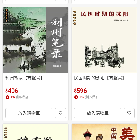
利州笔录【有聲書】
民国时期的沈阳【有聲書】
406
596
$
$
1
%
(賺
4
點)
1
%
(賺
5
點)
放入購物車
放入購物車