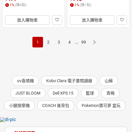
1
%
(賺
4
點)
1
%
(賺
1
點)
放入購物車
放入購物車
...
1
2
3
4
99
uv直噴機
Kobo Clara 電子書閱讀器
山蘇
JUST BLOOM
Dell XPS 15
籃球
青梅
小腿按摩機
COACH 後背包
Pokemon寶可夢 盒玩