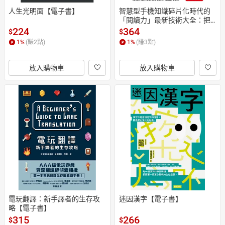
人生光明面【電子書】
智慧型手機知識碎片化時代的
「閱讀力」最新技術大全：把
現代病「無法集中」轉為個人
224
364
$
$
智能，「輸入」與「輸出」最
1
%
(賺
2
點)
1
%
(賺
3
點)
大化！【電子書】
放入購物車
放入購物車
電玩翻譯：新手譯者的生存攻
迷因漢字【電子書】
略【電子書】
315
266
$
$