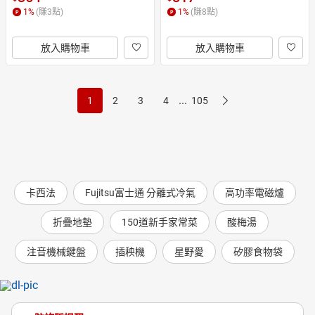
1
%
(賺
3
點)
1
%
(賺
8
點)
放入購物車
放入購物車
...
1
2
3
4
105
卡西法
Fujitsu富士通 分離式冷氣
高功率電磁爐
折疊地墊
150道新手家常菜
酸梅湯
注音機械鍵盤
插秧機
星野愛
矽膠食物袋