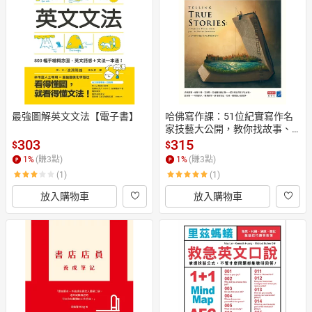
日本購物
電子/紙本書
HOT
最強圖解英文文法【電子書】
哈佛寫作課：51位紀實寫作名
家技藝大公開，教你找故事、
寫故事、出版故事【電子書】
303
315
$
$
1
%
(賺
3
點)
1
%
(賺
3
點)
(1)
(1)
放入購物車
放入購物車