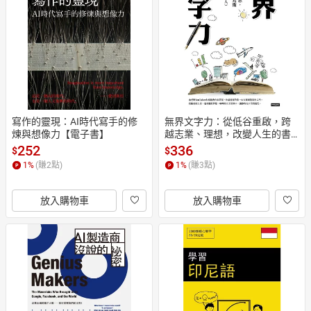
寫作的靈現：AI時代寫手的修
無界文字力：從低谷重啟，跨
煉與想像力【電子書】
越志業、理想，改變人生的書
寫術【電子書】
252
336
$
$
1
%
(賺
2
點)
1
%
(賺
3
點)
放入購物車
放入購物車