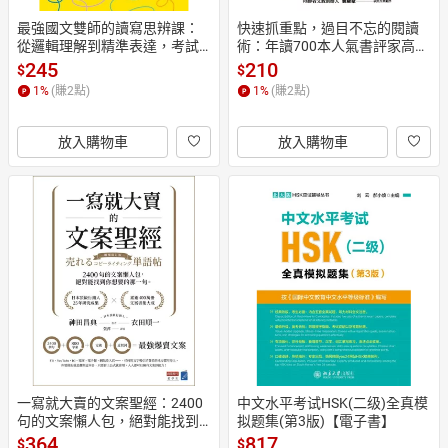
最強國文雙師的讀寫思辨課：
快速抓重點，過目不忘的閱讀
從邏輯理解到精準表達，考試
術：年讀700本人氣書評家高效
力、學習力一本提升【電子
率閱讀技巧大公開【電子書】
245
210
$
$
書】
1
%
(賺
2
點)
1
%
(賺
2
點)
放入購物車
放入購物車
一寫就大賣的文案聖經：2400
中文水平考试HSK(二级)全真模
句的文案懶人包，絕對能找到
拟题集(第3版)【電子書】
你想要的那一句【電子書】
364
817
$
$