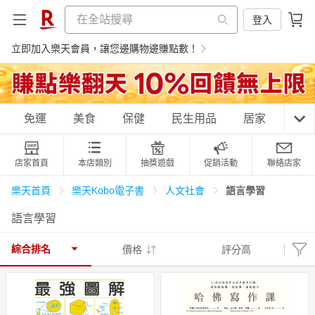
登入
立即加入樂天會員，讓您邊購物邊賺點數！
購物網分類
免運
美食
保健
民生用品
居家
3C
店家首頁
本店類別
抽獎遊戲
促銷活動
聯絡店家
天天免運
美食蛋糕
養生保健
民生用品
語言學習
樂天首頁
樂天Kobo電子書
人文社會
語言學習
居家生活
3C家電
運動休閒
親子玩具
綜合排名
價格
評分高
女裝
男裝
化妝保養
情趣用品