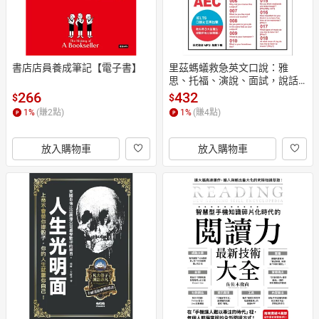
書店店員養成筆記【電子書】
里茲螞蟻救急英文口說：雅
思、托福、演說、面試，說話
技巧應答對策！【電子書】
266
432
$
$
1
%
(賺
2
點)
1
%
(賺
4
點)
放入購物車
放入購物車