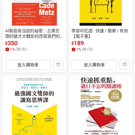
AI製造商沒說的祕密：企業巨
學習印尼語 - 快速 / 簡單 / 有效
頭的搶才大戰如何改寫我們的
【電子書】
世界？【電子書】
350
189
$
$
1
%
(賺
3
點)
1
%
(賺
1
點)
放入購物車
放入購物車