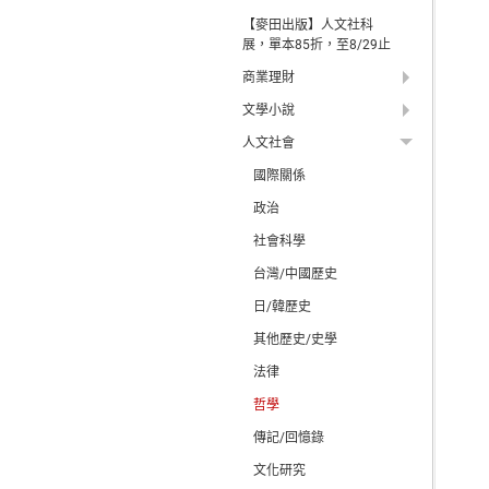
【麥田出版】人文社科
展，單本85折，至8/29止
商業理財
文學小說
人文社會
國際關係
政治
社會科學
台灣/中國歷史
日/韓歷史
其他歷史/史學
法律
哲學
傳記/回憶錄
文化研究