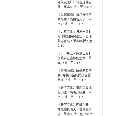
話破滅版】》新書延伸書
展，單本88折，至8/31止
【尖端出版】每月漫畫名
家推薦：高橋留美子，單
本75折，至8/31止
【大雁文化 x 日出出版】
陪你找到情緒出口，心理
勵志書展，單本85折，至
9/10止
【天下生活 x 康健出版】
享受自己喜歡的生活，單
本85折，至9/15止
【臺灣商務】解碼歷史書
展~穿梭時空的閱讀冒險，
單本85折，至8/31止
【天下文化】重新定義你
的價值，職場升級展，單
本88折，至8/31止
【天下文化】理解今天，
才能預見明天。世界變局
展，單本88折，至8/31止