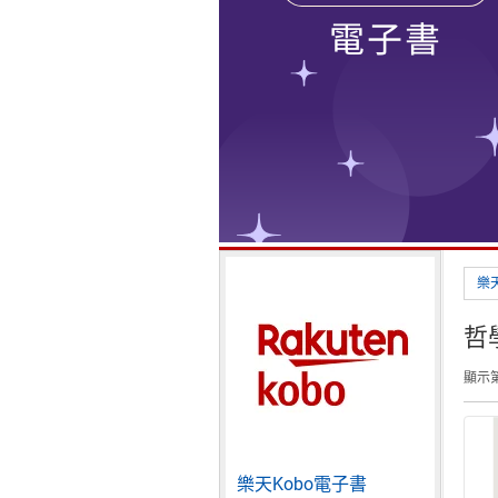
樂
哲
顯示第 
樂天Kobo電子書