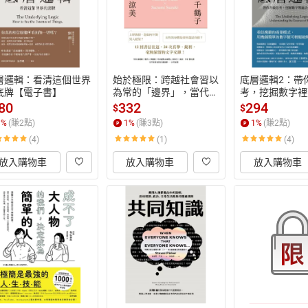
層邏輯：看清這個世界
始於極限：跨越社會習以
底層邏輯2：帶
底牌【電子書】
為常的「邊界」，當代女
考，挖掘數字裡
性如何活出想要的人生
業寶藏【電子書
80
332
294
$
$
【電子書】
1
%
(賺
2
點)
1
%
(賺
3
點)
1
%
(賺
2
點)
(4)
(1)
(4)
放入購物車
放入購物車
放入購物車