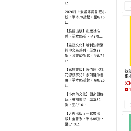
止
2026線上漫畫博覽會-輕小
說，單本79折起，至8/15
止
【臉譜出版】出版社推
薦，單本85折，至8/8止
【皇冠文化】哈利波特繁
體中文版系列，單本88
折，套書82折起，至8/31
止
【高寶書版】馬伯庸《桃
我
花源沒事兒》系列延伸書
根
展，單本85折起，至8/25
奇
3
$
止
b
【小角落文化】閱來閱好
玩，暑期書展，單本82
折，至8/16止
【大牌出版 x 一起來出
版】全書系，單本85折，
至8/13止