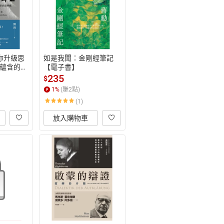
你升級思
如是我聞：金剛經筆記
蘊含的商
【電子書】
】
235
$
1
%
(賺
2
點)
(1)
放入購物車