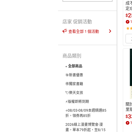
成
定
書
2
$
店家 促銷活動
查看全部 1 個活動
商品類別
« 全部商品
🎯新書優惠
🉐獨家書籍
💘樂天女孩
⚡版權即將到期
關
里
⭐08/03-08/09本週精選85
於
3
折，領券再85折
$
是
2026線上漫畫博覽會-漫
行
畫，單本79折起，至8/15
【