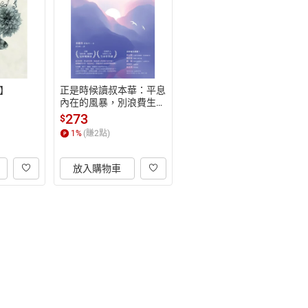
】
正是時候讀叔本華：平息
內在的風暴，別浪費生命
向外炫耀【電子書】
273
$
1
%
(賺
2
點)
放入購物車