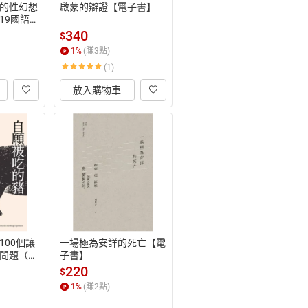
的性幻想
啟蒙的辯證【電子書】
19國語
案》《性
340
$
．安德森
1
%
(賺
3
點)
son編著）
(1)
放入購物車
100個讓
一場極為安詳的死亡【電
問題（新
子書】
220
$
1
%
(賺
2
點)