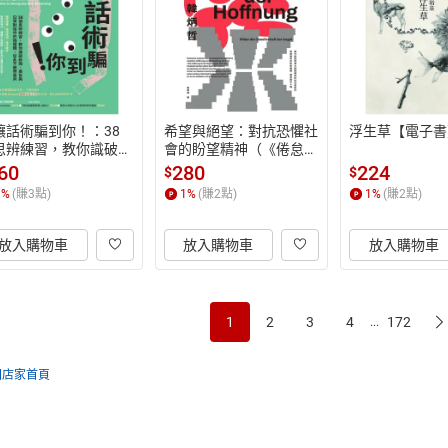
讓話術騙到你！：38
希望與絕望：對抗恐懼社
浮生草【電子書
思辨練習，教你識破新
會的盼望精神（《倦怠社
、廣告與日常對話中的
會》作者韓炳哲新作）
60
280
224
$
$
邏輯，從此不被帶風向
【電子書】
1
%
(賺
3
點)
1
%
(賺
2
點)
1
%
(賺
2
點)
電子書】
放入購物車
放入購物車
放入購物車
1
2
3
4
172
...
回店家首頁