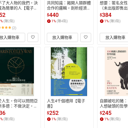
不了大人物的我們，決
共同知識：揭開人類群體
想要：匿名女性
成為簡單的人【電子
合作的邏輯，剖析經濟、
（未出版即售出
】
政治、日常生活現象的隱
言版權．《X檔
52
440
384
$
$
藏規則【電子書】
愛自修室》吉蓮
1
%
(賺
2
點)
1
%
(賺
4
點)
1
%
(賺
3
點)
Gillian Ander
(2)
【電子書】
放入購物車
放入購物車
放入購物車
於人生，你可以問問亞
人生4千個禮拜【電子
自願被吃的豬：
斯多德：不做決定，等
書】
人想破頭的哲學
讓別人決定你。幸福，
版）【電子書】
36
252
245
$
$
有意識的思考、選擇和
1
%
(賺
3
點)
1
%
(賺
2
點)
1
%
(賺
2
點)
動。【暢銷典藏版】
電子書】