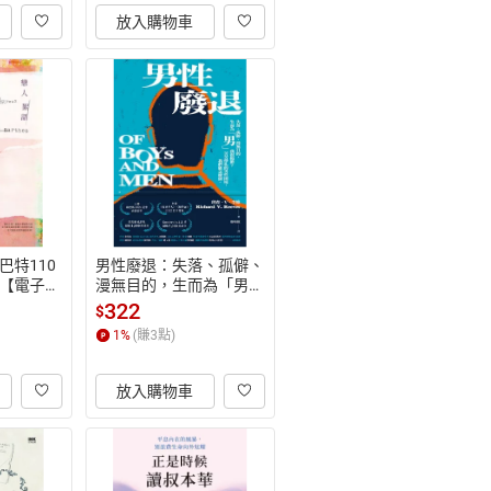
放入購物車
巴特110
男性廢退：失落、孤僻、
【電子
漫無目的，生而為「男」
我很抱歉？苦苦掙扎的男
322
$
性困境，我們能怎麼做。
1
%
(賺
3
點)
【電子書】
放入購物車