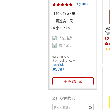
4.9
(2188)
追蹤人數
2.4萬
出貨速度 1 天
回應率 57%
底
的
2
人氣店家
$
電子發票
0080-1857077
地區: 台北市中山區
聯絡店家
店家資訊
追蹤店家
於店家內搜尋