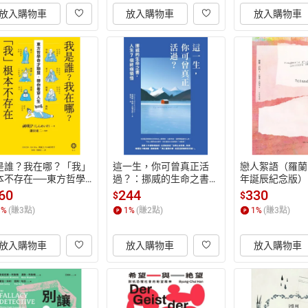
放入購物車
放入購物車
放入購物車
是誰？我在哪？「我」
這一生，你可曾真正活
戀人絮語（羅蘭
本不存在──東方哲學
過？：挪威的生命之書，
年誕辰紀念版）
才聯盟，帶你看穿人生
人生7個終極領悟【電子
書】
60
244
330
$
$
ug【電子書】
書】
1
%
(賺
3
點)
1
%
(賺
2
點)
1
%
(賺
3
點)
放入購物車
放入購物車
放入購物車