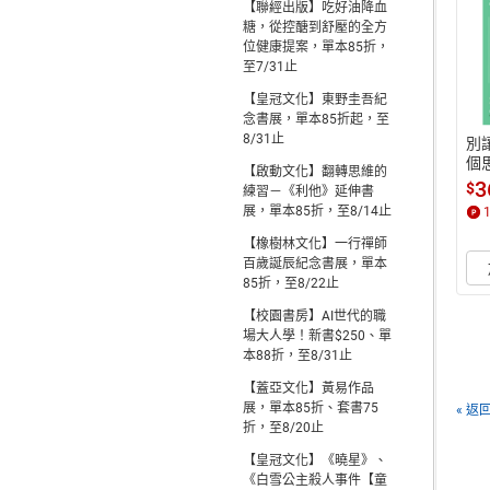
【聯經出版】吃好油降血
糖，從控醣到舒壓的全方
位健康提案，單本85折，
至7/31止
【皇冠文化】東野圭吾紀
念書展，單本85折起，至
8/31止
別
個
【啟動文化】翻轉思維的
聞
3
$
練習－《利他》延伸書
偽
展，單本85折，至8/14止
【
【橡樹林文化】一行禪師
百歲誕辰紀念書展，單本
85折，至8/22止
【校園書房】AI世代的職
場大人學！新書$250、單
本88折，至8/31止
【蓋亞文化】黃易作品
展，單本85折、套書75
« 返
折，至8/20止
【皇冠文化】《曉星》、
《白雪公主殺人事件【童