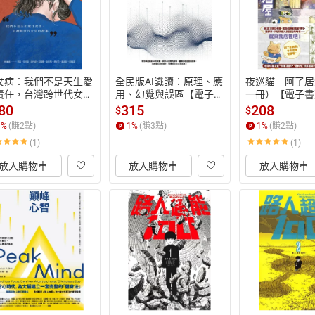
女病：我們不是天生愛
全民版AI識讀：原理、應
夜巡貓　阿了居
責任，台灣跨世代女兒
用、幻覺與誤區【電子
一冊）【電子書
故事【電子書】
書】
80
315
208
$
$
1
%
(賺
2
點)
1
%
(賺
3
點)
1
%
(賺
2
點)
(1)
(1)
放入購物車
放入購物車
放入購物車