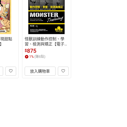
發現甜點
怪獸訓練動作控制、學
】
習、檢測與矯正【電子
書】
875
$
1
%
(賺
8
點)
放入購物車