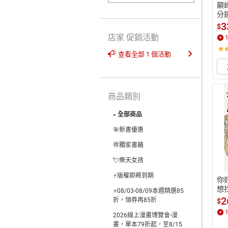
顛
分
注
3
$
店家 促銷活動
查看全部 1 個活動
商品類別
« 全部商品
🎯新書優惠
🉐獨家書籍
💘樂天女孩
⚡版權即將到期
你
想
⭐08/03-08/09本週精選85
書
2
折，領券再85折
$
職
2026線上漫畫博覽會-漫
單
畫，單本79折起，至8/15