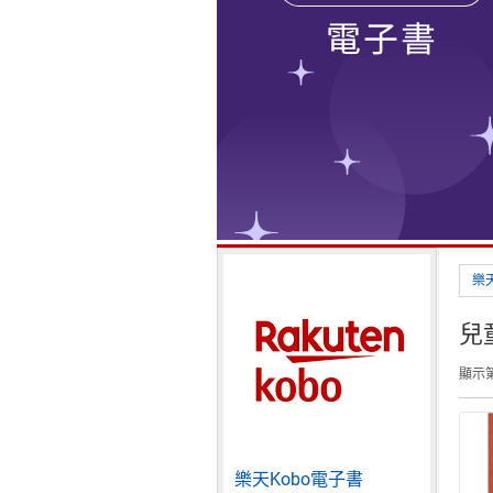
樂
兒
顯示第 
樂天Kobo電子書