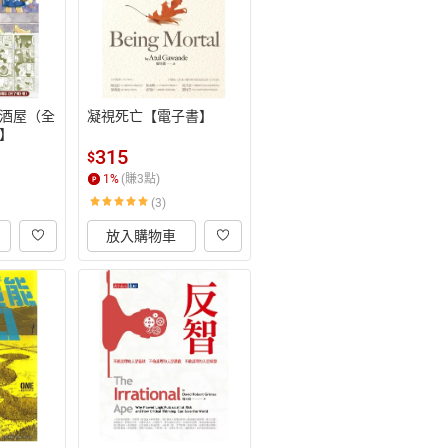
酒屋（全
凝視死亡【電子書】
】
315
$
1
%
(賺
3
點)
(3)
放入購物車