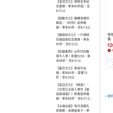
【皇冠文化】東野圭吾紀
念書展，單本85折起，至
8/31止
【啟動文化】翻轉思維的
練習－《利他》延伸書
展，單本85折，至8/14止
哆
【橡樹林文化】一行禪師
集
百歲誕辰紀念書展，單本
2
85折，至8/22止
$
【校園書房】AI世代的職
場大人學！新書$250、單
本88折，至8/31止
【蓋亞文化】黃易作品
展，單本85折、套書75
折，至8/20止
【皇冠文化】《曉星》、
《白雪公主殺人事件【童
話破滅版】》新書延伸書
« 返
展，單本88折，至8/31止
【尖端出版】每月漫畫名
家推薦：高橋留美子，單