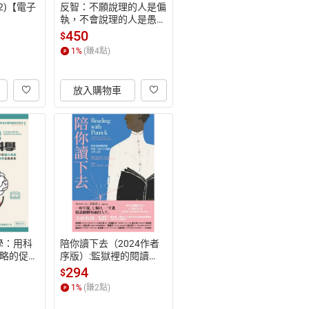
02)【電子
反智：不願說理的人是偏
執，不會說理的人是愚
蠢，不敢說理的人是奴隸
450
$
【電子書】
1
%
(賺
4
點)
放入購物車
學：用科
陪你讀下去（2024作者
略的促進
序版）:監獄裡的閱讀
，讓智力
課，開啟了探求公義的文
294
$
【電子
學之旅【電子書】
1
%
(賺
2
點)