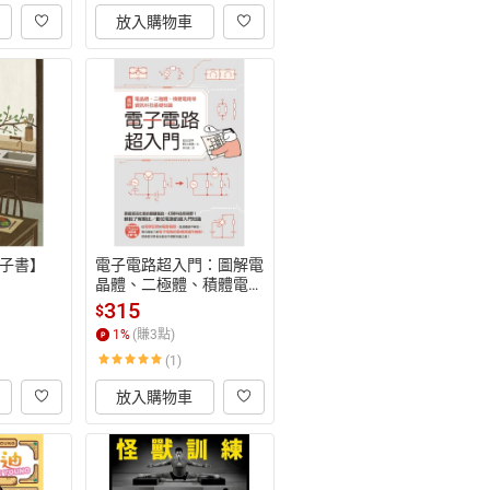
放入購物車
子書】
電子電路超入門：圖解電
晶體、二極體、積體電路
等資訊科技基礎知識【電
315
$
子書】
1
%
(賺
3
點)
(1)
放入購物車