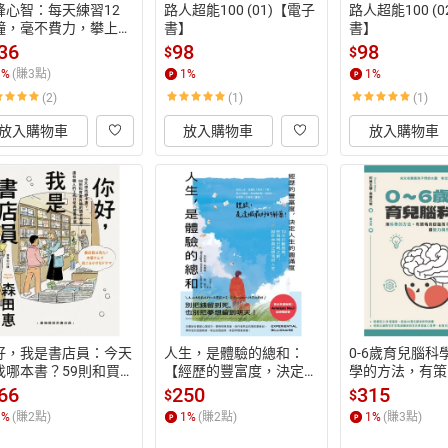
峰心智：每天練習12
路人超能100 (01)【電子
路人超能100 (
鐘，毫不費力，攀上專
書】
書】
力高峰【電子書】
36
98
98
$
$
1
%
(賺
3
點)
1
%
1
%
(2)
(1)
(1)
放入購物車
放入購物車
放入購物車
好，我是書店員：今天
人生，是體驗的總和：
0-6歲育兒腦科
找哪本書？59則和買
【經歷的豐富度，決定人
學的方法，有策
有關的讀者故事，還有
生的圓滿度】10大行動
孩子的腦力發展
66
250
315
$
$
人的工作日常與推書清
指南，在為時已晚之前，
與情感全面成長
1
%
(賺
2
點)
1
%
(賺
2
點)
1
%
(賺
3
點)
【電子書】
設計你真正想活的人生
書】
【電子書】