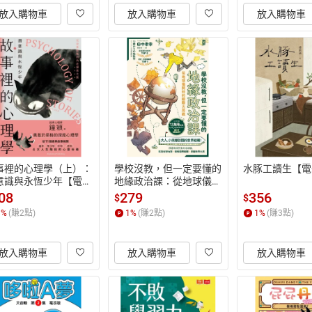
放入購物車
放入購物車
放入購物車
事裡的心理學（上）：
學校沒教，但一定要懂的
水豚工讀生【電
意識與永恆少年【電子
地緣政治課：從地球儀開
】
始的國際大局觀【電子
08
279
356
$
$
書】
1
%
(賺
2
點)
1
%
(賺
2
點)
1
%
(賺
3
點)
放入購物車
放入購物車
放入購物車