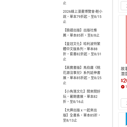
止
2026線上漫畫博覽會-輕小
說，單本79折起，至8/15
止
【臉譜出版】出版社推
薦，單本85折，至8/8止
【皇冠文化】哈利波特繁
體中文版系列，單本88
折，套書82折起，至8/31
止
【高寶書版】馬伯庸《桃
故
花源沒事兒》系列延伸書
潛
展，單本85折起，至8/25
書
2
$
止
【小角落文化】閱來閱好
玩，暑期書展，單本82
折，至8/16止
【大牌出版 x 一起來出
版】全書系，單本85折，
至8/13止