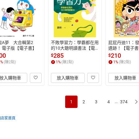
啦A夢　大合輯第2
不敗學習力：學霸都在用
屁屁丹迪11：
　電子版【電子書】
的10大聰明讀書法【電
遺跡！【電子書
子書】
00
285
210
$
$
1
%
(賺
2
點)
1
%
(賺
2
點)
1
%
(賺
2
點)
放入購物車
放入購物車
放入購物車
1
2
3
4
374
...
回店家首頁