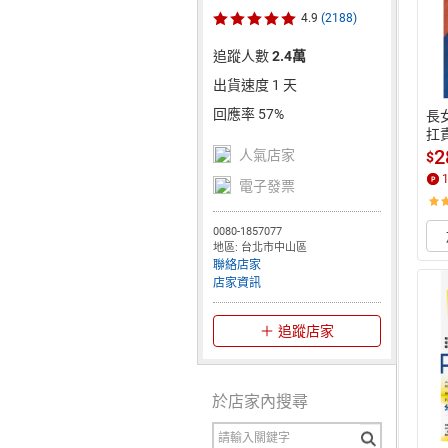
4.9
(2188)
追蹤人數
2.4萬
出貨速度 1 天
回應率 57%
長
扛
的
2
人氣店家
$
電子發票
0080-1857077
地區: 台北市中山區
聯絡店家
店家資訊
追蹤店家
於店家內搜尋