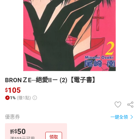
日本購物
電子/紙本書
HOT
BRONＺE─絕愛II－ (2)【電子書】
105
$
1%
(賺1點)
優惠券
一鍵全領
50
$
折
領取
滿555元可用