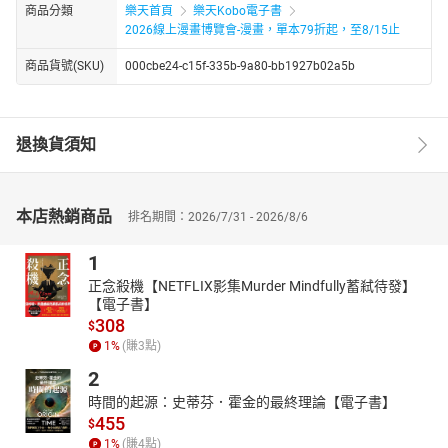
商品分類
樂天首頁
樂天Kobo電子書
2026線上漫畫博覽會-漫畫，單本79折起，至8/15止
商品貨號(SKU)
000cbe24-c15f-335b-9a80-bb1927b02a5b
退換貨須知
本店熱銷商品
排名期間：2026/7/31 - 2026/8/6
1
正念殺機【NETFLIX影集Murder Mindfully蓄弒待發】
【電子書】
308
$
1
%
(賺
3
點)
2
時間的起源：史蒂芬．霍金的最終理論【電子書】
455
$
1
%
(賺
4
點)