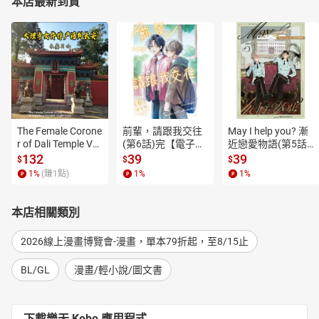
本店最新到貨
The Female Corone
前輩，請跟我交往
May I help you? 漸
r of Dali Temple Vo
(第6話)完【電子
近戀愛物語(第5話)
l.6【有聲書】
書】
【電子書】
132
39
39
$
$
$
1
%
(賺
1
點)
1
%
1
%
本店相關類別
2026線上漫畫博覽會-漫畫，單本79折起，至8/15止
BL/GL
漫畫/輕小說/圖文書
下載樂天 Kobo 應用程式