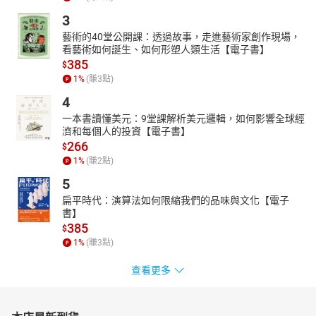
3
藝術的40堂公開課：透過故事，走進藝術家創作現場，
看藝術如何誕生、如何形塑人類生活【電子書】
385
$
1
%
(賺
3
點)
4
一本書讀懂美元：9堂課解析美元邏輯，如何影響全球經
濟和每個人的投資【電子書】
266
$
1
%
(賺
2
點)
5
扁平時代：演算法如何限縮我們的品味與文化【電子
書】
385
$
1
%
(賺
3
點)
查看更多