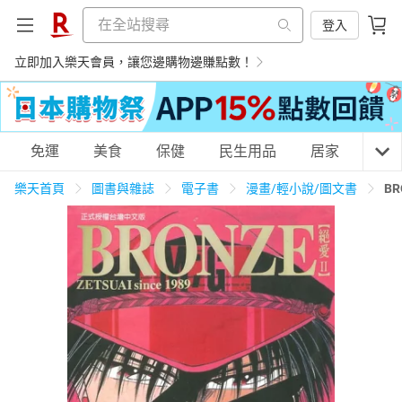
登入
立即加入樂天會員，讓您邊購物邊賺點數！
購物網分類
免運
美食
保健
民生用品
居家
3C
樂天首頁
圖書與雜誌
電子書
漫畫/輕小說/圖文書
B
天天免運
美食蛋糕
養生保健
民生用品
居家生活
3C家電
運動休閒
親子玩具
女裝
男裝
化妝保養
情趣用品