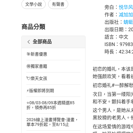
文學小說
有聲書
旁白：
悦华风
作者：
减加加
出版社：
蜻蜓F
商品分類
出版日期：202
語言：中文
全部商品
ISBN：97983
時長：42:34:
🎯新書優惠
🉐獨家書籍
初恋的婚礼，本该
她强颜欢笑，看着
💘樂天女孩
初恋婚礼#一醉解愁
⚡版權即將到期
次日，当第一缕阳
和不安。颤抖着手
⭐08/03-08/09本週精選85
折，領券再85折
这个男人，是她从
黑狡猾的老男人。
2026線上漫畫博覽會-漫畫，
單本79折起，至8/15止
在这场爱情的游戏