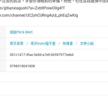
下过去的执念，学会珍惜眼前的幸福。而他，也在这段感情中找
om/@tianxiagushi?si=ZstiltPoiwO0g4fT
be.com/channel/UC2yhCURng4uUj_phEqZwKig
蜻蜓FM & iMerl
樂天首頁
樂天Kobo電子書
有聲書
文學小說
001c1417-3fae-3a9d-a7e9-06597977eebd
9798318041808