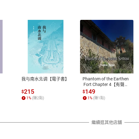
式
退換貨規範
、LINE PAY、AFTEE
本店是否提供消費者保護法七日猶
之權利，遽消費者保護法及通訊交
我与南水北调【電子書】
Phantom of the Earthen
除權合理例外情事適用準則，依商
 Fort Chapter 4【有聲
書】
質各有不同規定。詳細退換貨說明
215
149
$
$
照各商品說明。
1
%
(賺
2
點)
1
%
(賺
1
點)
詳細說明
繼續逛其他店舖