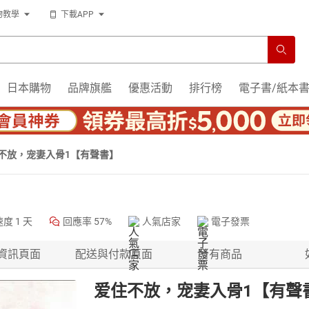
物教學
下載APP
日本購物
品牌旗艦
優惠活動
排行榜
電子書/紙本
不放，宠妻入骨1【有聲書】
速度
1 天
回應率
57%
人氣店家
電子發票
資訊頁面
配送與付款頁面
所有商品
爱住不放，宠妻入骨1【有聲