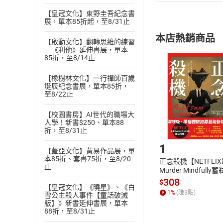
(
一
)
依
消費
【皇冠文化】東野圭吾紀念書
內容或一經提
展，單本85折起，至8/31止
購書須知
定。
本店熱銷商品
(
二
)
消費者
【啟動文化】翻轉思維的練習
－《利他》延伸書展，單本
且已下載
/
存
85折，至8/14止
挑選
商
退貨方式：您
Choose
【橡樹林文化】一行禪師百歲
貨」，本店鋪
誕辰紀念書展，單本85折，
請注意，樂天
至8/22止
購書後，
【校園書房】AI世代的職場大
人學！新書$250、單本88
Step1
折，至8/31止
1
【蓋亞文化】黃易作品展，單
本85折、套書75折，至8/20
正念殺機【NETFLI
止
Murder Mindfully
發】【電子書】
308
$
【皇冠文化】《曉星》、《白
1
%
(賺
3
點)
雪公主殺人事件【童話破滅
版】》新書延伸書展，單本
88折，至8/31止