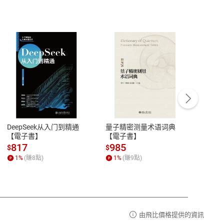
客服資訊
豫期
服務時間：週一到週五 10:00-12:00、
易解
13:00-17:00 (國定假日及例假日休息)
DeepSeek从入门到精通
量子精密测量术语词典
新西
品性
客服電話：0080-1857077
【電子書】
【電子書】
计研
請參
客服信箱：
聯絡店家
817
985
98
$
$
$
1
%
(賺
8
點)
1
%
(賺
9
點)
1
%
由飛比價格提供的資訊