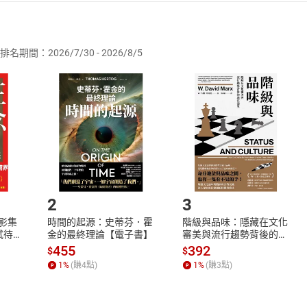
者保護法
第
19
條第
1
項後段
暨
通訊交易解除權合理例外情事適用
供即為完成之線上服務，經消費者事先同意始提供。」 之商品
排名期間：2026/7/30 - 2026/8/5
訂購本店鋪之商品即代表知悉本店鋪所銷售之商品為電子書，屬
取電子書，不得請求退貨退款。
品
放入
購物車
登入
帳號
欲取消訂單或辦理退貨時，請登入樂天市場，並於「我的訂單」
Shopping cart
Login
將依您的申請進行審核，待審核通過後將為您辦理退款事宜。
市場須以整筆訂單為單位進行取消/退貨，恕無法以單支商品取消
如何開始使用？
.選擇閱讀載具
Step2.
2
3
X影集
時間的起源：史蒂芬．霍
階級與品味：隱藏在文化
蓄弒待
金的最終理論【電子書】
審美與流行趨勢背後的地
位渴望【電子書】
455
392
$
$
1
%
(賺
4
點)
1
%
(賺
3
點)