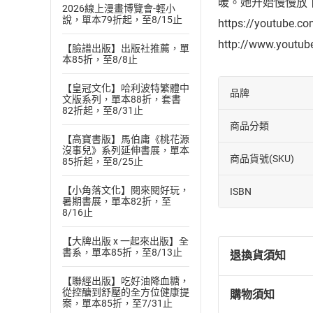
暖。她开始慢慢放
2026線上漫畫博覽會-輕小
說，單本79折起，至8/15止
https://youtube.c
http://www.youtu
【臉譜出版】出版社推薦，單
本85折，至8/8止
【皇冠文化】哈利波特繁體中
品牌
文版系列，單本88折，套書
82折起，至8/31止
商品分類
【高寶書版】馬伯庸《桃花源
沒事兒》系列延伸書展，單本
商品貨號(SKU)
85折起，至8/25止
【小角落文化】閱來閱好玩，
ISBN
暑期書展，單本82折，至
8/16止
【大牌出版 x 一起來出版】全
書系，單本85折，至8/13止
退換貨須知
【聯經出版】吃好油降血糖，
從控醣到舒壓的全方位健康提
購物須知
退換貨規定：
案，單本85折，至7/31止