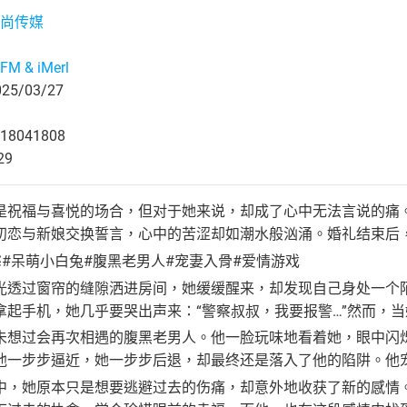
尚传媒
M & iMerl
5/03/27
18041808
29
是祝福与喜悦的场合，但对于她来说，却成了心中无法言说的痛
初恋与新娘交换誓言，心中的苦涩却如潮水般汹涌。婚礼结束后
#呆萌小白兔#腹黑老男人#宠妻入骨#爱情游戏
光透过窗帘的缝隙洒进房间，她缓缓醒来，却发现自己身处一个
拿起手机，她几乎要哭出声来：“警察叔叔，我要报警…”然而，
未想过会再次相遇的腹黑老男人。他一脸玩味地看着她，眼中闪
他一步步逼近，她一步步后退，却最终还是落入了他的陷阱。他
中，她原本只是想要逃避过去的伤痛，却意外地收获了新的感情