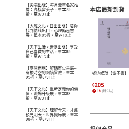
【尖端出版】每月漫畫名家推
本店最新到貨
薦：高橋留美子，單本75
折，至8/31止
【大雁文化 x 日出出版】陪你
找到情緒出口，心理勵志書
展，單本85折，至9/10止
【天下生活 x 康健出版】享受
付款方
自己喜歡的生活，單本85
折，至9/15止
ATM轉帳、信用卡
【臺灣商務】解碼歷史書展~
穿梭時空的閱讀冒險，單本
钱边续琐【電子書】
85折，至8/31止
205
$
【天下文化】重新定義你的價
1
%
(賺
2
點)
值，職場升級展，單本88
折，至8/31止
【天下文化】理解今天，才能
預見明天。世界變局展，單本
88折，至8/31止
相似商品