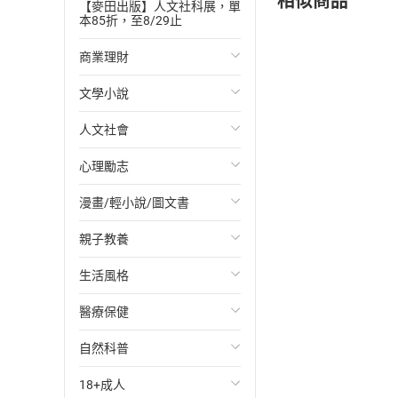
【麥田出版】人文社科展，單
本85折，至8/29止
商業理財
文學小說
投資理財
人文社會
經濟/趨勢
歐美文學
心理勵志
財務/金融
日本文學
國際關係
漫畫/輕小說/圖文書
管理/領導
韓國文學
政治
心靈成長/情緒
親子教養
職場工作術
華文文學
社會科學
人際關係
輕小說
生活風格
成功法
經典文學
台灣/中國歷史
兩性關係
奇幻/科幻
教育現場
醫療保健
行銷/廣告
成長/家庭生活小說
日/韓歷史
心理學
愛情故事
兒童文學/故事
飲食/食譜
自然科普
傳記
懸疑/推理小說
其他歷史/史學
職場/社會寫實
兒童科普/學習
健身/美顏
健康/養生
18+成人
商務/商學
科幻/奇幻小說
法律
懸疑/推理
育兒百科
運動/遊戲
常見疾病
生物科學