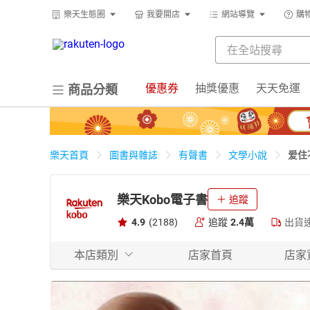
樂天生態圈
我要開店
網站導覽
購
優惠券
抽獎優惠
天天免運
商品分類
爱住
樂天首頁
圖書與雜誌
有聲書
文學小說
樂天Kobo電子書
追蹤
4.9
(2188)
追蹤
2.4萬
出貨
本店類別
店家首頁
店家