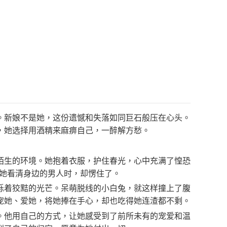
。新娘不是她，这份遗憾和失落如同巨石般压在心头。
，她选择用酒精来麻痹自己，一醉解方愁。
陌生的环境。她抱着衣服，护住春光，心中充满了惶恐
当她看清身边的男人时，却愣住了。
烁着狡黠的光芒。呆萌脱线的小白兔，就这样撞上了腹
宠她、爱她，将她捧在手心，却也吃得她连渣都不剩。
。他用自己的方式，让她感受到了前所未有的宠爱和温