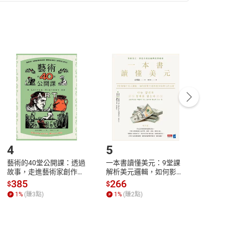
準則
第
2
條第
5
款之規定，「非以有形媒介提供之數位
，不適用消保法第
19
條第
1
項七日內無條件退貨之規
非以有形媒介提供之數位內容，消費者同意若訂購後
付款
方式
完成
訂單
中點選「瀏覽訂單明細」
>
「申請取消訂單
/
退
Payment
Complete
/退貨。
登入帳號，下載書籍後看書
4
5
6
藝術的40堂公開課：透過
一本書讀懂美元：9堂課
本物
故事，走進藝術家創作現
解析美元邏輯，如何影響
說，
場，看藝術如何誕生、如
全球經濟和每個人的投資
來】
385
266
28
$
$
$
何形塑人類生活【電子
【電子書】
1
%
(賺
3
點)
1
%
(賺
2
點)
1
%
書】