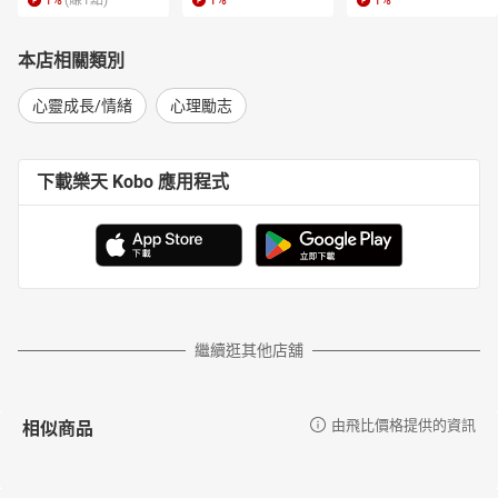
1
%
(賺
1
點)
1
%
1
%
本店相關類別
心靈成長/情緒
心理勵志
下載樂天 Kobo 應用程式
繼續逛其他店舖
相似商品
由飛比價格提供的資訊