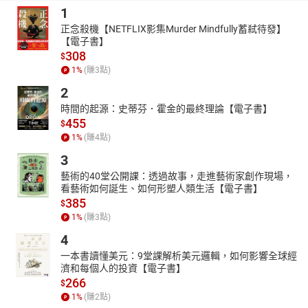
回望，才領會學音樂的本質及小提琴帶給她的生命體悟。
1
3.自然活潑的流暢文筆，搭配作者自繪的可愛插圖，法國生活及異
正念殺機【NETFLIX影集Murder Mindfully蓄弒待發】
文化的衝擊在筆尖上展開的同時，也帶領我們看見一位叛逆青少年
【電子書】
的成長及與家庭的深刻羈絆。
308
$
齊聲推薦
1
%
(賺
3
點)
知名演員 林依晨
2
知名導演 曹瑞原
時間的起源：史蒂芬．霍金的最終理論【電子書】
知名音樂製作人 林隆璇
455
$
東西名人雜誌社長 李冠廷
1
%
(賺
4
點)
大東紡織董事長 陳修忠
3
國際扶輪3462地區總監 黃進霖
藝術的40堂公開課：透過故事，走進藝術家創作現場，
峰起云湧影業總經理 杜榮峰
看藝術如何誕生、如何形塑人類生活【電子書】
【作者簡介】
385
$
王馨平(Mia)
1
%
(賺
3
點)
台中人，台灣師範大學音樂系畢，精通英法語。以青年小提琴家身
4
分參與世界各地演出，同時也身兼演員、主持人，現在則又多了一
一本書讀懂美元：9堂課解析美元邏輯，如何影響全球經
項作家的光環，積極拓展斜槓人生。
濟和每個人的投資【電子書】
266
身為一個常常爆衝的牡羊女孩，從小就不是個循規蹈矩的孩子，生
$
1
%
(賺
2
點)
長在音樂世家，卻懷有反叛的精神，想要跳脫音樂領域。學習小提