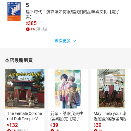
琴之餘，腦中天馬行空的夢想卻也不曾間斷。曾夢想做服裝設計、
5
漫畫家、小說家、歌手⋯⋯而始於母親的堅持而選擇的音樂，現在
扁平時代：演算法如何限縮我們的品味與文化【電子
成為人生不可或缺的基石。
書】
385
$
1
%
(賺
3
點)
查看更多
本店最新到貨
The Female Corone
前輩，請跟我交往
May I help you? 漸
r of Dali Temple Vo
(第6話)完【電子
近戀愛物語(第5話)
l.6【有聲書】
書】
【電子書】
132
39
39
$
$
$