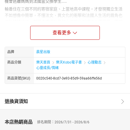
機會逃離媽媽到法國當交換學生……
輪番住在三個不同的寄宿家庭、上當地高中課程，才發現獨立生活
不如想像中簡單，不懂法文、異文化的衝擊和法國人生活的眉角也
讓她磕磕絆絆。然而虎媽逼她學的小提琴此刻卻派上了用場，異鄉
琴弦上的音符串起了與法國人們的交流，也讓她重新思索從小被逼
查看更多
著學琴的意義，發現原本充滿怨懟的虎媽所做的一切都是因為……
愛！
法國交換學生的這一年是Mia的成年禮，不斷與媽媽抗爭的叛逆女
品牌
晨星出版
孩，離開溫室到遠方後才發現原來這場逃亡之旅給她的不是巴黎鐵
塔、羅浮宮、香奈兒和法式浪漫；最有價值的旅程也不是單純地尋
商品分類
樂天首頁
樂天Kobo電子書
心理勵志
求逃離舒適圈，而是在品嘗自由的空氣之後，真正有空間去深刻省
心靈成長/情緒
思與母親的關係及在人生中所留下的印記與改變，找到這場旅行的
商品貨號(SKU)
0020c540-8cd7-3e93-85d9-59aa66ffe56d
意義。
本書特色
1.書寫到法國當交換學生的一開始是為了逃離虎媽，但結束後的收
退換貨須知
穫卻遠遠超越初衷的心境轉變，在看過三種寄宿家庭的不同教育方
式後，也促使自己深入省思與母親之間的關係，從而發現這趟旅行
的意義。
2.作者在遊學生活中體會到學習音樂真正要追求的是自己的生活理
本店熱銷商品
排名期間：2026/7/31 - 2026/8/6
想及與音樂的連結，不是為了父母、為了比賽、為了面子，從異國