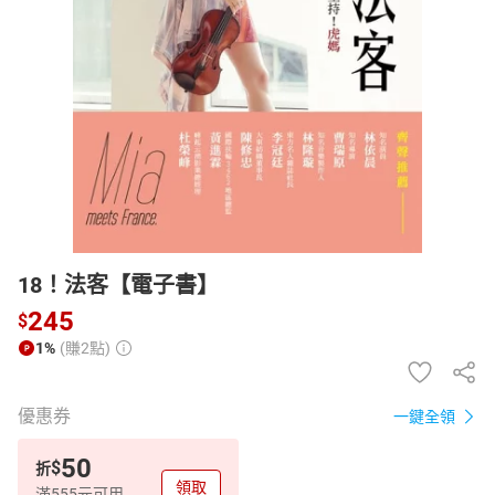
日本購物
電子/紙本書
HOT
18！法客【電子書】
245
$
1%
(賺2點)
優惠券
一鍵全領
50
$
折
領取
滿555元可用