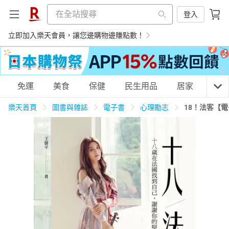
登入
立即加入樂天會員，讓您邊購物邊賺點數！
購物網分類
免運
美食
保健
民生用品
居家
3C
樂天首頁
圖書與雜誌
電子書
心理勵志
18！法客【
天天免運
美食蛋糕
養生保健
民生用品
居家生活
3C家電
運動休閒
親子玩具
女裝
男裝
化妝保養
情趣用品