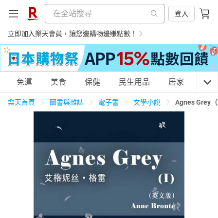
登入
立即加入樂天會員，讓您邊購物邊賺點數！
購物網分類
免運
美食
保健
民生用品
居家
3C
樂天首頁
圖書與雜誌
電子書
文學小說
Agnes Gr
天天免運
美食蛋糕
養生保健
民生用品
居家生活
3C家電
運動休閒
親子玩具
女裝
男裝
化妝保養
情趣用品