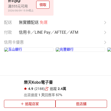
50
$
折
領取
滿555元可用
2026/08/09 15:59
截止
配送
無實體配送
免運
付款
信用卡／LINE Pay／AFTEE／ATM
信用卡優惠
樂天Kobo電子書
4.9
(2188)
追蹤
2.4萬
出貨速度
1 天
回應率
57%
追蹤店家
逛店舖