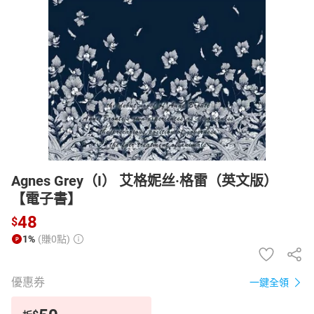
日本購物
電子/紙本書
HOT
Agnes Grey（I） 艾格妮丝·格雷（英文版）
【電子書】
48
$
1%
(賺0點)
優惠券
一鍵全領