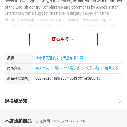
novel follows Agnes Grey, a governess, as she works within families
of the English gentry. Scholarship and comments by Anne's sister
Charlotte Brontë suggest the novel is largely based on Anne
Brontë's own experiences as a governess for five years. Agnes, her
sister Mary, and their mother all try to keep expenses low and bring
in extra money, but Agnes is frustrated that everyone treats her like
a child. To prove herself and to earn money, she is determined to get
查看更多
a position as a governess. Eventually, she obtains a
recommendation from a well-placed acquaintance, is offered a
position, and secures her parents' permission. With some
品牌
北京明天远航文化传播有限公司
misgivings, she travels to Wellwood house to work for the
商品分類
樂天首頁
樂天Kobo電子書
文學小說
經典文學
Bloomfield family. The choice of central character allows Anne to
deal with issues of oppression and abuse of women and
商品貨號(SKU)
0027862c-1685-3dd4-9c43-381b803cbf60
governesses, isolation and ideas of empathy. An additional theme
is the fair treatment of animals. Agnes Grey also mimics some of
the stylistic approaches of bildungsromans, employing ideas of
退換貨須知
personal growth and coming to age, but representing a character
who in fact does not gain in virtue.
本店熱銷商品
排名期間：2026/7/31 - 2026/8/6