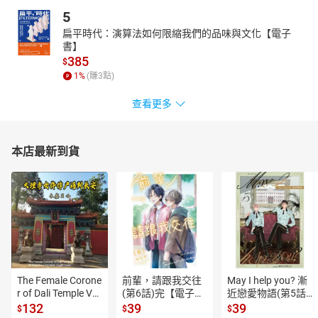
5
扁平時代：演算法如何限縮我們的品味與文化【電子
書】
385
$
1
%
(賺
3
點)
查看更多
本店最新到貨
The Female Corone
前輩，請跟我交往
May I help you? 漸
r of Dali Temple Vo
(第6話)完【電子
近戀愛物語(第5話)
l.6【有聲書】
書】
【電子書】
132
39
39
$
$
$