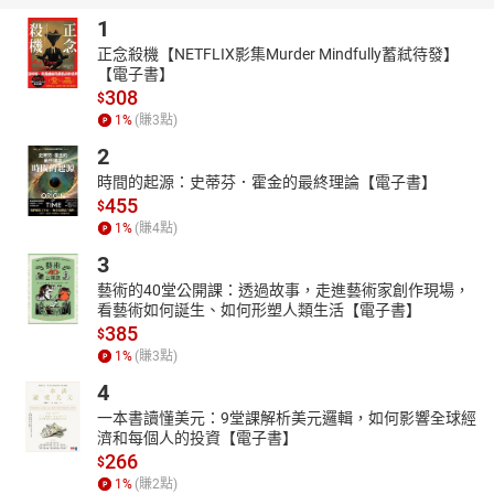
1
正念殺機【NETFLIX影集Murder Mindfully蓄弒待發】
【電子書】
308
$
1
%
(賺
3
點)
2
時間的起源：史蒂芬．霍金的最終理論【電子書】
455
$
1
%
(賺
4
點)
3
藝術的40堂公開課：透過故事，走進藝術家創作現場，
看藝術如何誕生、如何形塑人類生活【電子書】
385
$
1
%
(賺
3
點)
4
一本書讀懂美元：9堂課解析美元邏輯，如何影響全球經
濟和每個人的投資【電子書】
266
$
1
%
(賺
2
點)