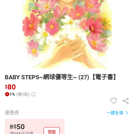
日本購物
電子/紙本書
HOT
BABY STEPS~網球優等生~ (27)【電子書】
80
$
1%
(賺0點)
優惠券
一鍵全領
50
$
折
領取
滿555元可用