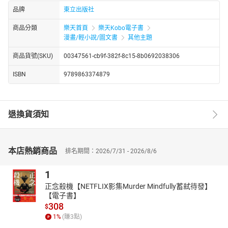
品牌
東立出版社
商品分類
樂天首頁
樂天Kobo電子書
漫畫/輕小說/圖文書
其他主題
商品貨號(SKU)
00347561-cb9f-382f-8c15-8b0692038306
ISBN
9789863374879
退換貨須知
本店熱銷商品
排名期間：2026/7/31 - 2026/8/6
1
正念殺機【NETFLIX影集Murder Mindfully蓄弒待發】
【電子書】
308
$
1
%
(賺
3
點)