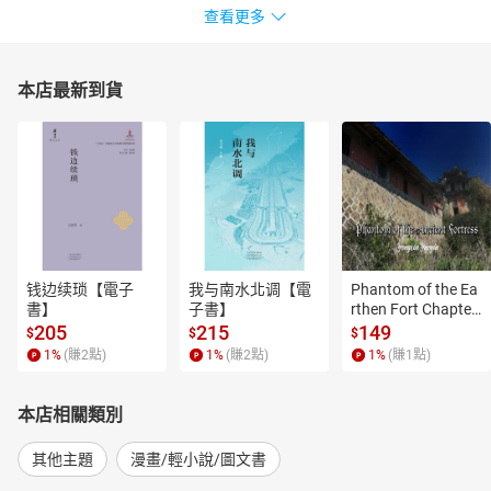
查看更多
本店最新到貨
钱边续琐【電子
我与南水北调【電
Phantom of the Ea
書】
子書】
rthen Fort Chapter
 4【有聲書】
205
215
149
$
$
$
1
%
(賺
2
點)
1
%
(賺
2
點)
1
%
(賺
1
點)
本店相關類別
其他主題
漫畫/輕小說/圖文書