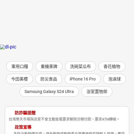
軍用口糧
重機車牌
洗碗菜瓜布
香花植物
今田美櫻
防災食品
iPhone 16 Pro
泡澡球
Samsung Galaxy S24 Ultra
浴室置物架
防詐騙提醒
台灣樂天市場與店家不會主動致電要求解除分期付款、要求ATM轉帳。
政策宣導
為防治動物傳染病，境外動物或動物產品等應施檢疫物輸入我國，應符