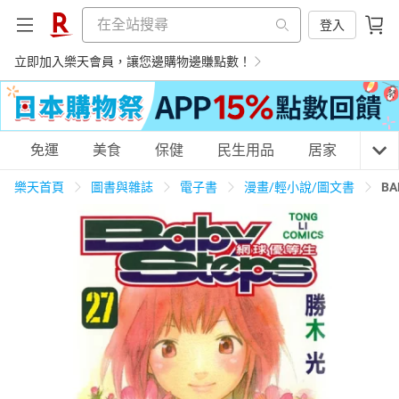
登入
立即加入樂天會員，讓您邊購物邊賺點數！
購物網分類
免運
美食
保健
民生用品
居家
3C
樂天首頁
圖書與雜誌
電子書
漫畫/輕小說/圖文書
BA
天天免運
美食蛋糕
養生保健
民生用品
居家生活
3C家電
運動休閒
親子玩具
女裝
男裝
化妝保養
情趣用品