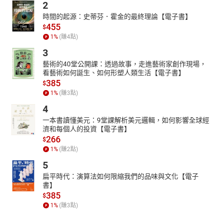
2
時間的起源：史蒂芬．霍金的最終理論【電子書】
455
$
1
%
(賺
4
點)
3
藝術的40堂公開課：透過故事，走進藝術家創作現場，
看藝術如何誕生、如何形塑人類生活【電子書】
385
$
1
%
(賺
3
點)
4
一本書讀懂美元：9堂課解析美元邏輯，如何影響全球經
濟和每個人的投資【電子書】
266
$
1
%
(賺
2
點)
5
扁平時代：演算法如何限縮我們的品味與文化【電子
書】
385
$
1
%
(賺
3
點)