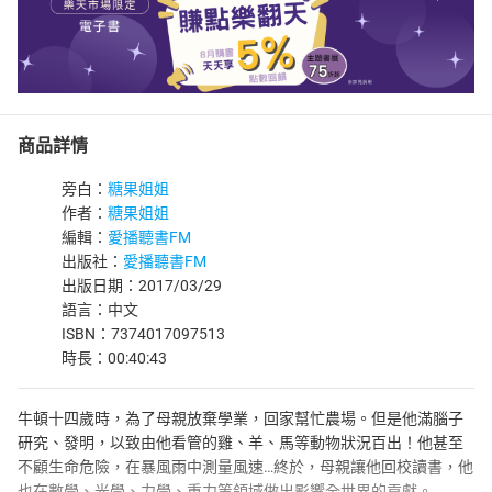
商品詳情
旁白：
糖果姐姐
作者：
糖果姐姐
編輯：
愛播聽書FM
出版社：
愛播聽書FM
出版日期：2017/03/29
語言：中文
ISBN：7374017097513
時長：00:40:43
牛頓十四歲時，為了母親放棄學業，回家幫忙農場。但是他滿腦子
研究、發明，以致由他看管的雞、羊、馬等動物狀況百出！他甚至
不顧生命危險，在暴風雨中測量風速…終於，母親讓他回校讀書，他
也在數學、光學、力學、重力等領域做出影響全世界的貢獻。