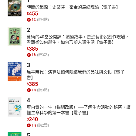
1
時間的起源：史蒂芬．霍金的最終理論【電子書】
455
$
1
%
(賺
4
點)
2
藝術的40堂公開課：透過故事，走進藝術家創作現場，
看藝術如何誕生、如何形塑人類生活【電子書】
385
$
1
%
(賺
3
點)
3
扁平時代：演算法如何限縮我們的品味與文化【電子
書】
385
$
1
%
(賺
3
點)
4
蛋白質的一生（暢銷改版）──了解生命活動的秘密，讀
懂生命科學的第一本書【電子書】
240
$
1
%
(賺
2
點)
5