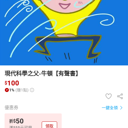
日本購物
電子/紙本書
HOT
現代科學之父-牛頓【有聲書】
100
$
1%
(賺1點)
優惠券
一鍵全領
50
$
折
領取
滿555元可用