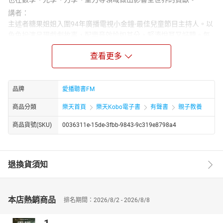
講者：
主述者糖果姐姐入圍94年廣播電視小金鐘-最佳兒童節目主持人。以
角色扮演呈現戲劇故事，配樂音效恰如其分，緊湊悅耳又好聽。每
集附「甜蜜叮嚀」，啟迪小朋友的生命智慧及教導生活習慣。糖果
查看更多
姐姐所說的故事，期望可以帶動所有陪伴孩子成長的大人和孩子一
起討論、分享、理解生命中的奧妙，建構生命的價值、意義和生活
方式。
品牌
愛播聽書FM
章節：
現代科學之父-牛頓第01章
商品分類
樂天首頁
樂天Kobo電子書
有聲書
親子教養
現代科學之父-牛頓第02章
商品貨號(SKU)
0036311e-15de-3fbb-9843-9c319e8798a4
退換貨須知
本店熱銷商品
排名期間：2026/8/2 - 2026/8/8