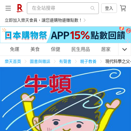
登入
立即加入樂天會員，讓您邊購物邊賺點數！
購物網分類
免運
美食
保健
民生用品
居家
3C
樂天首頁
圖書與雜誌
有聲書
親子教養
現代科學之父
天天免運
美食蛋糕
養生保健
民生用品
居家生活
3C家電
運動休閒
親子玩具
女裝
男裝
化妝保養
情趣用品