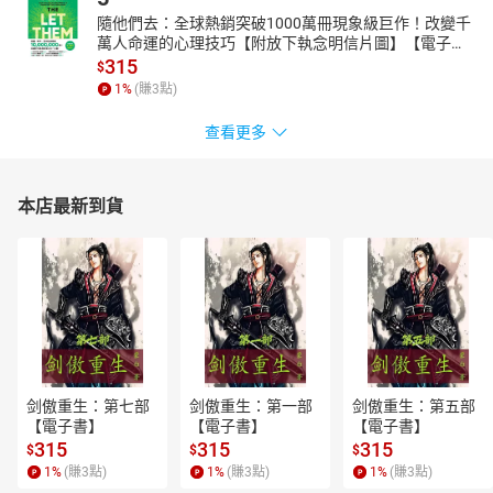
隨他們去：全球熱銷突破1000萬冊現象級巨作！改變千
萬人命運的心理技巧【附放下執念明信片圖】【電子
書】
315
$
1
%
(賺
3
點)
查看更多
本店最新到貨
剑傲重生：第七部
剑傲重生：第一部
剑傲重生：第五部
【電子書】
【電子書】
【電子書】
315
315
315
$
$
$
1
%
(賺
3
點)
1
%
(賺
3
點)
1
%
(賺
3
點)