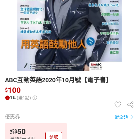
日本購物
電子/紙本書
HOT
ABC互動英語2020年10月號【電子書】
100
$
1%
(賺1點)
優惠券
一鍵全領
50
$
折
領取
滿555元可用