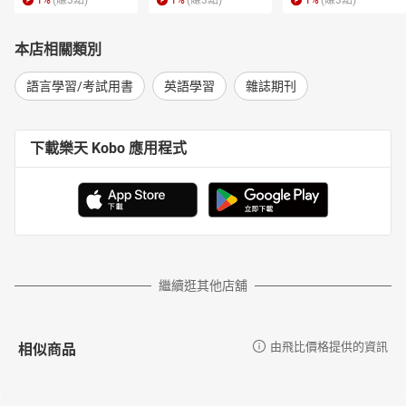
1
%
(賺
3
點)
1
%
(賺
3
點)
1
%
(賺
3
點)
本店相關類別
語言學習/考試用書
英語學習
雜誌期刊
下載樂天 Kobo 應用程式
繼續逛其他店舖
相似商品
由飛比價格提供的資訊