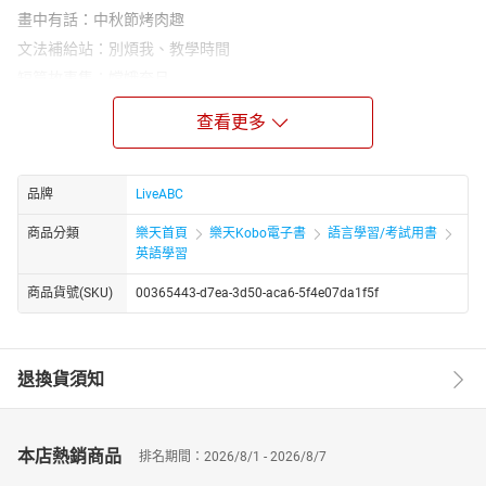
畫中有話：中秋節烤肉趣
文法補給站：別煩我、教學時間
短篇故事集：嫦娥奔月
流行最前線：萬聖夜冷知識大Fun送
查看更多
玩味生活：美味麵包伴你每一天
活用ABC：購買運動用品實用英語
安妮信箱：我的英雄
品牌
LiveABC
克漏字測驗：卡通影片的好與壞
商品分類
樂天首頁
樂天Kobo電子書
語言學習/考試用書
悠遊文化：全球語言網路化：一個都不能少
英語學習
科技漫遊：你今天TikTok了沒？
商品貨號(SKU)
00365443-d7ea-3d50-aca6-5f4e07da1f5f
閱讀技巧：確認具說服力的語言
聽說圖寫：時區小知識
本月之星：張立昂
退換貨須知
本店熱銷商品
排名期間：2026/8/1 - 2026/8/7