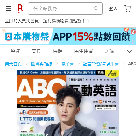
登入
立即加入樂天會員，讓您邊購物邊賺點數！
購物網分類
免運
美食
保健
民生用品
居家
3C
樂天首頁
圖書與雜誌
電子書
語言學習/考試用書
AB
天天免運
美食蛋糕
養生保健
民生用品
居家生活
3C家電
運動休閒
親子玩具
女裝
男裝
化妝保養
情趣用品