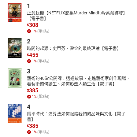
1
正念殺機【NETFLIX影集Murder Mindfully蓄弒待發】
【電子書】
308
$
1
%
(賺
3
點)
2
時間的起源：史蒂芬．霍金的最終理論【電子書】
455
$
1
%
(賺
4
點)
3
藝術的40堂公開課：透過故事，走進藝術家創作現場，
看藝術如何誕生、如何形塑人類生活【電子書】
385
$
1
%
(賺
3
點)
4
扁平時代：演算法如何限縮我們的品味與文化【電子
書】
385
$
1
%
(賺
3
點)