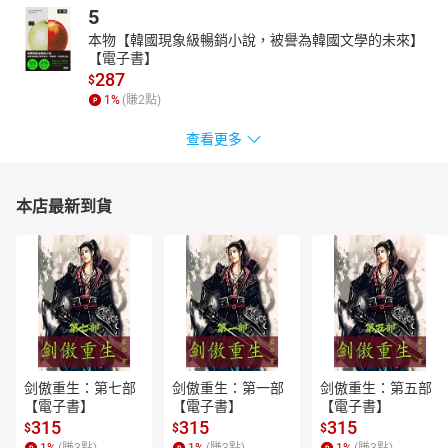
5
本物【韓國現象級暢銷小說，被譽為韓國文學的未來】
【電子書】
287
$
1
%
(賺
2
點)
查看更多
本店最新到貨
剑傲重生：第七部
剑傲重生：第一部
剑傲重生：第五部
【電子書】
【電子書】
【電子書】
315
315
315
$
$
$