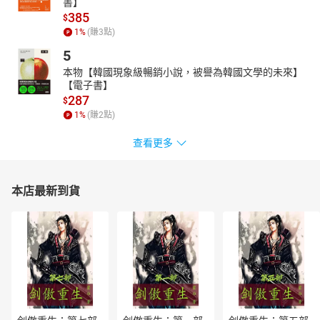
書】
385
$
1
%
(賺
3
點)
5
本物【韓國現象級暢銷小說，被譽為韓國文學的未來】
【電子書】
287
$
1
%
(賺
2
點)
查看更多
本店最新到貨