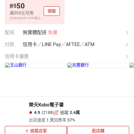
50
$
折
領取
滿555元可用
2026/08/09 15:59
截止
配送
無實體配送
免運
付款
信用卡／LINE Pay／AFTEE／ATM
信用卡優惠
樂天Kobo電子書
4.9
(2188)
追蹤
2.4萬
出貨速度
1 天
回應率
57%
追蹤店家
逛店舖