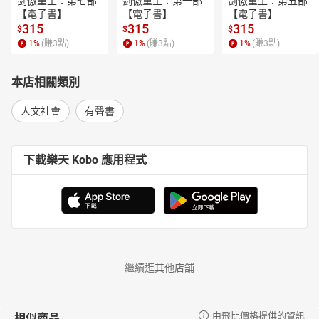
剑傲重生：第七部
剑傲重生：第一部
剑傲重生：第五部
【電子書】
【電子書】
【電子書】
315
315
315
$
$
$
1
%
(賺
3
點)
1
%
(賺
3
點)
1
%
(賺
3
點)
本店相關類別
人文社會
有聲書
下載樂天 Kobo 應用程式
繼續逛其他店舖
相似商品
由飛比價格提供的資訊