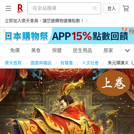
登入
立即加入樂天會員，讓您邊購物邊賺點數！
購物網分類
免運
美食
保健
民生用品
居家
3C
樂天首頁
圖書與雜誌
有聲書
人文社會
朱元璋演义（
天天免運
美食蛋糕
養生保健
民生用品
居家生活
3C家電
運動休閒
親子玩具
女裝
男裝
化妝保養
情趣用品