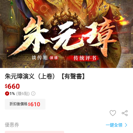
日本購物
電子/紙本書
HOT
朱元璋演义（上卷）【有聲書】
660
$
1%
(賺6點)
610
$
折扣後價格
優惠券
一鍵全領