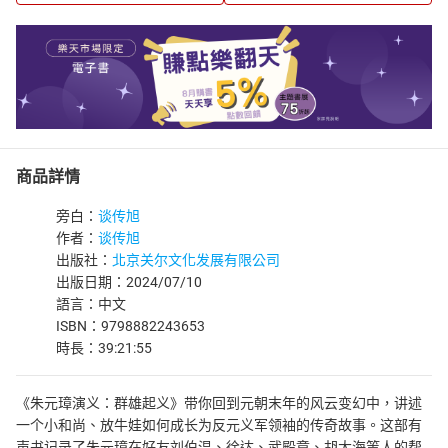
商品詳情
旁白：
谈传旭
作者：
谈传旭
出版社：
北京关尔文化发展有限公司
出版日期：2024/07/10
語言：中文
ISBN：9798882243653
時長：39:21:55
《朱元璋演义：群雄起义》带你回到元朝末年的风云变幻中，讲述
一个小和尚、放牛娃如何成长为反元义军领袖的传奇故事。这部有
声书记录了朱元璋在好友刘伯温、徐达、武殿章、胡大海等人的帮