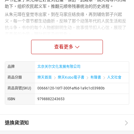
助下，组织农民起义军，推翻元顺帝残暴统治的历史进程。
从朱元璋在皇觉寺出家，到在马家庄结良缘，再到辅佐郭子兴起
义，每一个章节都生动曲折，反映了那个动荡年代的人民生活和反
抗斗争。书中的每个人物都鲜明生动，故事情节扣人心弦，展现了
真善美的力量，鞭挞假恶丑的现象。
在这部有声书的上部，朱元璋的成长轨迹和历史进程得到忠实还
查看更多
原，为历史事件赋予了传奇色彩，带你深入了解那个时代的风云变
幻。
Notice
: The audiobook is narrated in Mandarin
品牌
北京关尔文化发展有限公司
注意
：有声书的演播语言是中文（普通话）
商品分類
樂天首頁
樂天Kobo電子書
有聲書
人文社會
商品貨號(SKU)
00666120-16f7-300f-af6d-1a9c1c03980b
ISBN
9798882243653
退換貨須知