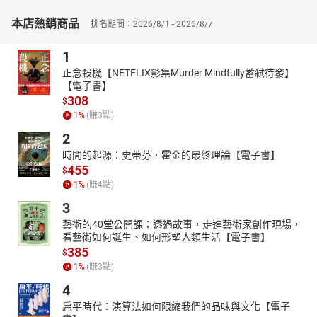
本店熱銷商品
排名期間：2026/8/1 - 2026/8/7
1
正念殺機【NETFLIX影集Murder Mindfully蓄弒待發】
【電子書】
308
$
1
%
(賺
3
點)
2
時間的起源：史蒂芬．霍金的最終理論【電子書】
455
$
1
%
(賺
4
點)
3
藝術的40堂公開課：透過故事，走進藝術家創作現場，
看藝術如何誕生、如何形塑人類生活【電子書】
385
$
1
%
(賺
3
點)
4
扁平時代：演算法如何限縮我們的品味與文化【電子