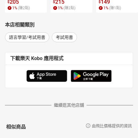
 4【有聲書】
205
215
149
$
$
$
1
%
(賺
2
點)
1
%
(賺
2
點)
1
%
(賺
1
點)
本店相關類別
語言學習/考試用書
考試用書
下載樂天 Kobo 應用程式
繼續逛其他店舖
相似商品
由飛比價格提供的資訊