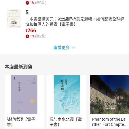
1
%
(賺
3
點)
5
一本書讀懂美元：9堂課解析美元邏輯，如何影響全球經
濟和每個人的投資【電子書】
266
$
1
%
(賺
2
點)
查看更多
本店最新到貨
钱边续琐【電子
我与南水北调【電
Phantom of the Ea
書】
子書】
rthen Fort Chapter