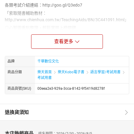
各類考試介紹連結：http://goo.gl/Q3edo7
「索取隨書輔助教材：
http://www.chienhua.com.tw/TeachingAids/BN/3C441091.html」
◎心智圖重點整理，輕鬆掌握上榜關鍵
◎文字敘述淺顯易懂，搭配大量圖表解說
◎近年考題齊備，逐題詳盡解析，洞悉命題脈動！
查看更多
本書特色如下：
學習地圖：以「心智圖」呈現各章重點，重點一目了然，更
品牌
千華數位文化
是考前複習的最佳利器。
以淺顯易懂的文字敘述，配合初考命題大綱，針對必考焦點
商品分類
樂天首頁
樂天Kobo電子書
語言學習/考試用書
考試用書
予以系統化整理。更盡可能的將文字表格化、圖解化，減輕
閱讀文字上的疲乏感，並增強被記憶的可能。
商品貨號(SKU)
00eea2e3-929a-3cca-8142-9f5419d8278f
法規一點靈：附上相關法規的QR code，經由手機下載讀取的
App程式後，可連結到法規網站，查詢最新的法規條文。
※輔材：購買本書贈輔助教材電子書，收錄100～103年相關法學試
退換貨須知
題及解析，是您考前複習、快速搶分的必備利器。歡迎索取！
本店熱銷商品
排名期間：2026/7/30 - 2026/8/5