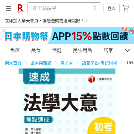
登入
立即加入樂天會員，讓您邊購物邊賺點數！
購物網分類
免運
美食
保健
民生用品
居家
3C
樂天首頁
圖書與雜誌
電子書
語言學習/考試用書
10
天天免運
美食蛋糕
養生保健
民生用品
居家生活
3C家電
運動休閒
親子玩具
女裝
男裝
化妝保養
情趣用品