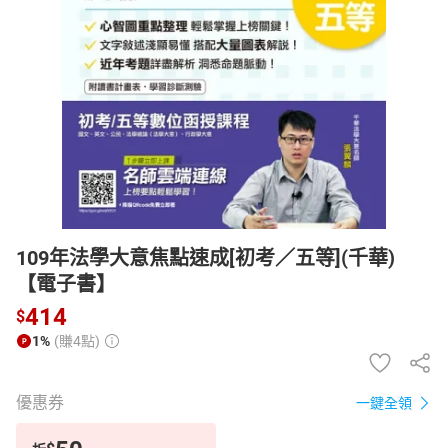
日本購物
電子/紙本書
HOT
109年法學大意焦點速成[初考／五等](千華)
【電子書】
414
$
1%
(賺4點)
優惠券
一鍵全領