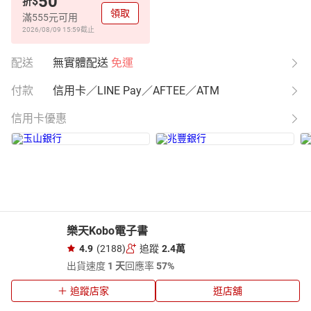
50
$
折
領取
滿555元可用
2026/08/09 15:59
截止
配送
無實體配送
免運
付款
信用卡／LINE Pay／AFTEE／ATM
信用卡優惠
樂天Kobo電子書
4.9
(2188)
追蹤
2.4萬
出貨速度
1 天
回應率
57%
追蹤店家
逛店舖