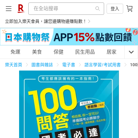
登入
立即加入樂天會員，讓您邊購物邊賺點數！
購物網分類
免運
美食
保健
民生用品
居家
3C
樂天首頁
圖書與雜誌
電子書
語言學習/考試用書
10
天天免運
美食蛋糕
養生保健
民生用品
居家生活
3C家電
運動休閒
親子玩具
女裝
男裝
化妝保養
情趣用品