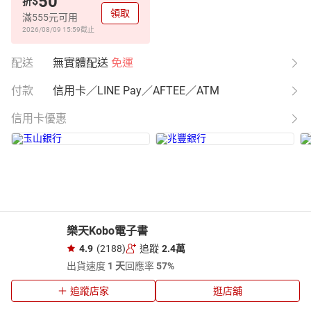
50
$
折
領取
滿555元可用
2026/08/09 15:59
截止
配送
無實體配送
免運
付款
信用卡／LINE Pay／AFTEE／ATM
信用卡優惠
樂天Kobo電子書
4.9
(2188)
追蹤
2.4萬
出貨速度
1 天
回應率
57%
追蹤店家
逛店舖