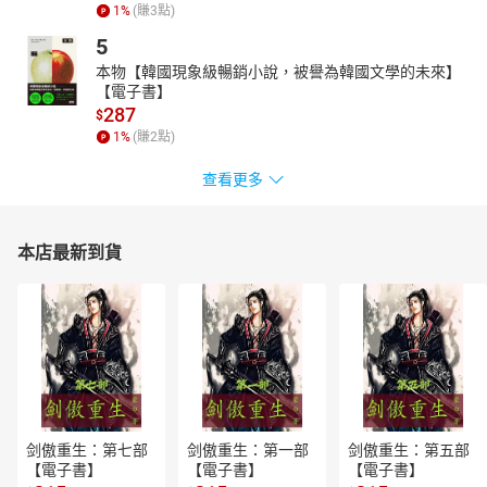
1
%
(賺
3
點)
5
本物【韓國現象級暢銷小說，被譽為韓國文學的未來】
【電子書】
287
$
1
%
(賺
2
點)
查看更多
本店最新到貨
剑傲重生：第七部
剑傲重生：第一部
剑傲重生：第五部
【電子書】
【電子書】
【電子書】