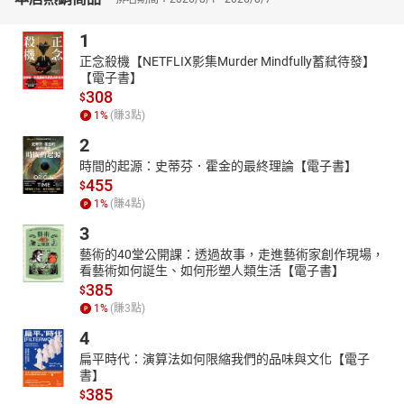
主婦或是單純想要了解國考歷程的讀者，本書是人人手中都應該擁
有的一本指南，本書用以下的編排特色來與讀者溝通。
1
一問一答
正念殺機【NETFLIX影集Murder Mindfully蓄弒待發】
思考考生最常糾結的問題，以開門見山的方式回答、分析並
【電子書】
提出應對策略，希望能以簡潔有力的文字打破既定迷思。
308
$
圖表閱讀：文字之外，輔以大量圖表，讓諸多想法變成循序
1
%
(賺
3
點)
漸進的思考索引。這個過程也是在協助讀者過濾不必要的雜
2
音，強化自我目標感。
時間的起源：史蒂芬．霍金的最終理論【電子書】
名言錦句：穿插於文字與圖表間的短句，這是為了幫助讀者
455
$
重建自我認知與信心，減少不必要的時間與金錢成本。
1
%
(賺
4
點)
3
藝術的40堂公開課：透過故事，走進藝術家創作現場，
看藝術如何誕生、如何形塑人類生活【電子書】
385
$
1
%
(賺
3
點)
4
扁平時代：演算法如何限縮我們的品味與文化【電子
書】
385
$