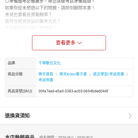
◎準備國考必備撇步，帶您突破考試準備瓶頸。
如果你從未想過以下的問題，請即刻翻閱本書！
考試也要看投資報酬率？
最符合經濟效益的備考方式？
走出屬於自己的上榜捷徑？
避免學習的邊際遞減效應發生？
如果你有以下問題，絕不能錯過本書！
查看更多
考試百百款，不知道我適合哪一種考試？
準備考試很花時間，希望能一魚多吃。最適合自己的投考組
合是什麼？
品牌
千華數位文化
兼職好還是全職好，是自學？補習？還是函授？
商品分類
樂天首頁
樂天Kobo電子書
語言學習/考試用書
考試科目那麼多，要怎麼安排讀書計劃表？筆記怎麼做得更
考試用書
好？
怎麼面對他人眼光？怎麼斷絕誘惑？
商品貨號(SKU)
00fa7ea6-e5a0-3383-ac03-0694bded044f
當壓力排山倒海而來時……，我想放棄怎麼辦？
（大驚！）越唸越少的訣竅？
怎麼在有限的時間內審題，寫出答題關鍵？
退換貨須知
考試與作息的關連是什麼？考前倒數必勝方程式？
如何利用吸引力法則？有哪些正面思考的力量？
無論是在學學生、畢業在即的學生、社會新鮮人、中年轉業、家庭
本店熱銷商品
排名期間：2026/8/1 - 2026/8/7