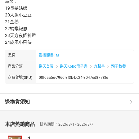
章節：
19長髮姑娘
20大象小豆豆
21金鵝
22螞蟻報恩
23天方夜譚神燈
24旋風小飛俠
品牌
愛播聽書FM
商品分類
樂天首頁
樂天Kobo電子書
有聲書
親子教養
商品貨號(SKU)
00fdaa5e-796d-3f3b-bc24-3047ed8778fe
退換貨須知
本店熱銷商品
排名期間：2026/8/1 - 2026/8/7
1