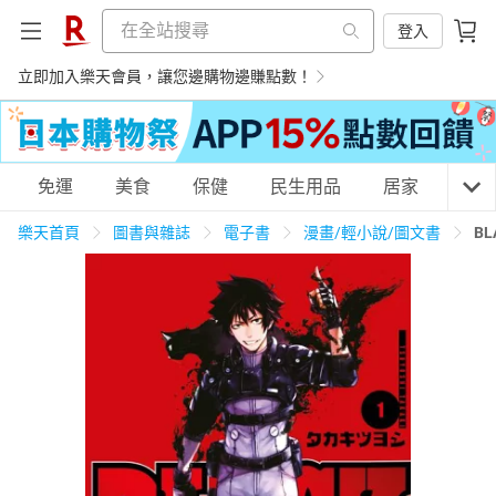
登入
立即加入樂天會員，讓您邊購物邊賺點數！
購物網分類
免運
美食
保健
民生用品
居家
3C
樂天首頁
圖書與雜誌
電子書
漫畫/輕小說/圖文書
BL
天天免運
美食蛋糕
養生保健
民生用品
居家生活
3C家電
運動休閒
親子玩具
女裝
男裝
化妝保養
情趣用品