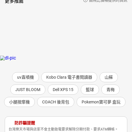
更多推薦
uv直噴機
Kobo Clara 電子書閱讀器
山蘇
JUST BLOOM
Dell XPS 15
籃球
青梅
小腿按摩機
COACH 後背包
Pokemon寶可夢 盒玩
防詐騙提醒
台灣樂天市場與店家不會主動致電要求解除分期付款、要求ATM轉帳。