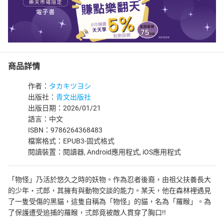
商品詳情
作者：
タカキツヨシ
出版社：
青文出版社
出版日期：2026/01/21
語言：中文
ISBN：9786264368483
檔案格式：EPUB3-固式格式
閱讀裝置：閱讀器, Android應用程式, iOS應用程式
「物怪」乃活於悠久之時的妖物。作為忍者後裔，由祖父扶養長大
的少年・弍郎，其擁有與動物交談的能力。某天，他在森林裡遇見
了一隻受傷的黑貓，這隻自稱為「物怪」的貓，名為「羅睺」。為
了保護遭受追捕的羅睺，弍郎竟被敵人貫穿了胸口!!