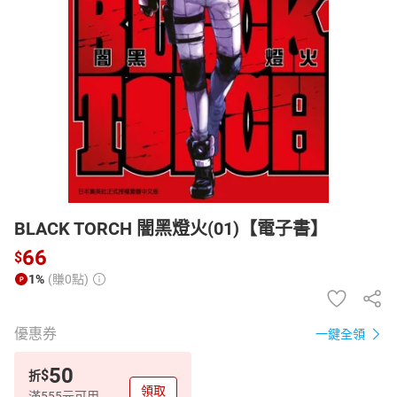
日本購物
電子/紙本書
HOT
BLACK TORCH 闇黑燈火(01)【電子書】
66
$
1%
(賺0點)
優惠券
一鍵全領
50
$
折
領取
滿555元可用