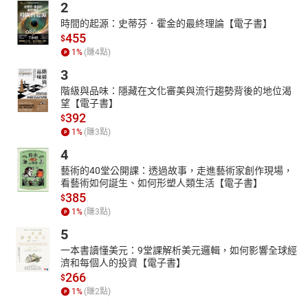
2
時間的起源：史蒂芬．霍金的最終理論【電子書】
455
$
1
%
(賺
4
點)
3
階級與品味：隱藏在文化審美與流行趨勢背後的地位渴
望【電子書】
392
$
1
%
(賺
3
點)
4
藝術的40堂公開課：透過故事，走進藝術家創作現場，
看藝術如何誕生、如何形塑人類生活【電子書】
385
$
1
%
(賺
3
點)
5
一本書讀懂美元：9堂課解析美元邏輯，如何影響全球經
濟和每個人的投資【電子書】
266
$
1
%
(賺
2
點)