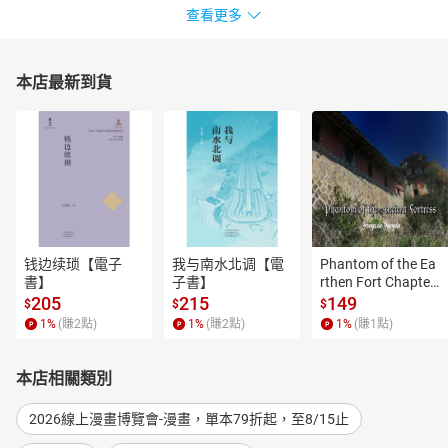
查看更多
本店最新到貨
钱边续琐【電子
我与南水北调【電
Phantom of the Ea
書】
子書】
rthen Fort Chapter
 4【有聲書】
205
215
149
$
$
$
1
%
(賺
2
點)
1
%
(賺
2
點)
1
%
(賺
1
點)
本店相關類別
2026線上漫畫博覽會-漫畫，單本79折起，至8/15止