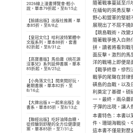
隨著戰事蔓延至爪
2026線上漫畫博覽會-輕小
說，單本79折起，至8/15止
在緬甸的英勇反擊
野心和盟軍的堅韌
【臉譜出版】出版社推薦，單
展現出了不屈不撓
本85折，至8/8止
【跳島戰術，改變
【皇冠文化】哈利波特繁體中
隨著戰爭進入白熱
文版系列，單本88折，套書
82折起，至8/31止
拼，讀者將看到戰
面反擊。激烈的馬
【高寶書版】馬伯庸《桃花源
洋的戰場上即便是
沒事兒》系列延伸書展，單本
85折起，至8/25止
【戰爭終章，慘烈
戰爭的尾聲在菲律
【小角落文化】閱來閱好玩，
磺島的血戰，以及
暑期書展，單本82折，至
8/16止
利奠定了基礎。硫
一。最終，兩朵蘑
【大牌出版 x 一起來出版】全
子彈的出現，讓人
書系，單本85折，至8/13止
本書特色：本書以
【聯經出版】吃好油降血糖，
件、珊瑚海戰役、
從控醣到舒壓的全方位健康提
案，單本85折，至7/31止
這本書不僅是對歷