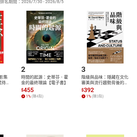
排名期間：2026/7/30 - 2026/8/5
訂購本店鋪之商品即代表知悉本店鋪所銷售之商品為電子書，屬
取電子書，不得請求退貨退款。
品
放入
購物車
登入
帳號
欲取消訂單或辦理退貨時，請登入樂天市場，並於「我的訂單」
Shopping cart
Login
將依您的申請進行審核，待審核通過後將為您辦理退款事宜。
市場須以整筆訂單為單位進行取消/退貨，恕無法以單支商品取消
如何開始使用？
.選擇閱讀載具
Step2.
2
3
X影集
時間的起源：史蒂芬．霍
階級與品味：隱藏在文化
蓄弒待
金的最終理論【電子書】
審美與流行趨勢背後的地
位渴望【電子書】
455
392
$
$
1
%
(賺
4
點)
1
%
(賺
3
點)