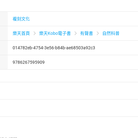
複刻文化
樂天首頁
樂天Kobo電子書
有聲書
自然科普
014782eb-4754-3e56-b84b-ae68503a92c3
9786267595909
者保護法
第
19
條第
1
項後段
暨
通訊交易解除權合理例外情事適用
供即為完成之線上服務，經消費者事先同意始提供。」 之商品