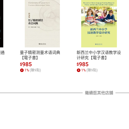
式
退換貨規範
、LINE PAY、AFTEE
本店是否提供消費者保護法七日猶
之權利，遽消費者保護法及通訊交
精通
量子精密测量术语词典
新西兰中小学汉语教学设
除權合理例外情事適用準則，依商
【電子書】
计研究【電子書】
質各有不同規定。詳細退換貨說明
985
985
$
$
照各商品說明。
1
%
(賺
9
點)
1
%
(賺
9
點)
詳細說明
繼續逛其他店舖