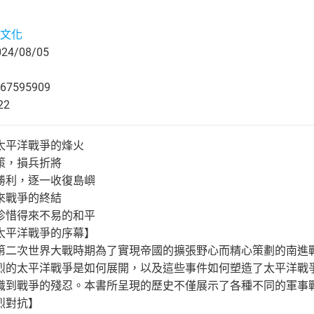
文化
4/08/05
67595909
22
太平洋戰爭的烽火
策，損兵折將
勝利，逐一收復島嶼
來戰爭的終結
珍惜得來不易的和平
太平洋戰爭的序幕】
第二次世界大戰時期為了實現帝國的擴張野心而精心策劃的南進
烈的太平洋戰爭是如何展開，以及這些事件如何塑造了太平洋戰
識到戰爭的殘忍。本書所呈現的歷史不僅展示了各種不同的軍事
烈對抗】