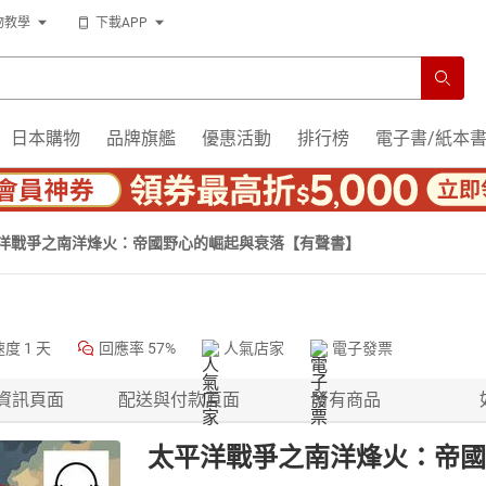
物教學
下載APP
日本購物
品牌旗艦
優惠活動
排行榜
電子書/紙本
洋戰爭之南洋烽火：帝國野心的崛起與衰落【有聲書】
速度
1 天
回應率
57%
人氣店家
電子發票
資訊頁面
配送與付款頁面
所有商品
太平洋戰爭之南洋烽火：帝國