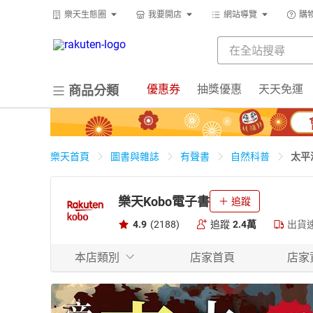
樂天生態圈
我要開店
網站導覽
購
優惠券
抽獎優惠
天天免運
商品分類
太平
樂天首頁
圖書與雜誌
有聲書
自然科普
樂天Kobo電子書
追蹤
4.9
(2188)
追蹤
2.4萬
出貨
本店類別
店家首頁
店家