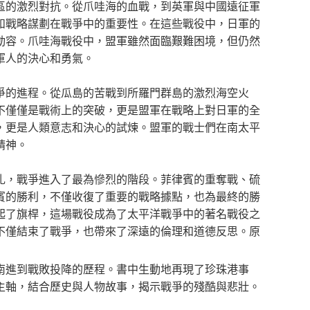
區的激烈對抗。從爪哇海的血戰，到英軍與中國遠征軍
和戰略謀劃在戰爭中的重要性。在這些戰役中，日軍的
動容。爪哇海戰役中，盟軍雖然面臨艱難困境，但仍然
軍人的決心和勇氣。
爭的進程。從瓜島的苦戰到所羅門群島的激烈海空火
不僅僅是戰術上的突破，更是盟軍在戰略上對日軍的全
，更是人類意志和決心的試煉。盟軍的戰士們在南太平
精神。
扎，戰爭進入了最為慘烈的階段。菲律賓的重奪戰、硫
賓的勝利，不僅收復了重要的戰略據點，也為最終的勝
起了旗桿，這場戰役成為了太平洋戰爭中的著名戰役之
不僅結束了戰爭，也帶來了深遠的倫理和道德反思。原
南進到戰敗投降的歷程。書中生動地再現了珍珠港事
主軸，結合歷史與人物故事，揭示戰爭的殘酷與悲壯。