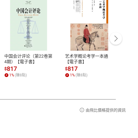
客服資訊
豫期
服務時間：週一到週五 10:00-12:00、
易解
13:00-17:00 (國定假日及例假日休息)
中国会计评论（第22卷第
艺术学概论考学一本通
Ori
品性
客服電話：0080-1857077
4期）【電子書】
【電子書】
图与
【電
請參
客服信箱：
聯絡店家
817
817
81
$
$
$
1
%
(賺
8
點)
1
%
(賺
8
點)
1
%
由飛比價格提供的資訊