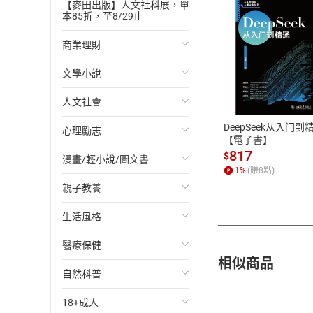
【麥田出版】人文社科展，單
本85折，至8/29止
商業理財
付款方
文學小說
投資理財
ATM轉帳、信用卡
人文社會
經濟/趨勢
歐美文學
DeepSeek从入门到
心理勵志
財務/金融
日本文學
國際關係
【電子書】
817
$
漫畫/輕小說/圖文書
管理/領導
韓國文學
政治
心靈成長/情緒
1
%
(賺
8
點)
親子教養
職場工作術
華文文學
社會科學
人際關係
輕小說
生活風格
成功法
經典文學
台灣/中國歷史
兩性關係
奇幻/科幻
教育現場
醫療保健
行銷/廣告
成長/家庭生活小說
日/韓歷史
心理學
愛情故事
兒童文學/故事
飲食/食譜
相似商品
自然科普
傳記
懸疑/推理小說
其他歷史/史學
職場/社會寫實
兒童科普/學習
健身/美顏
健康/養生
18+成人
商務/商學
科幻/奇幻小說
法律
懸疑/推理
育兒百科
運動/遊戲
常見疾病
生物科學