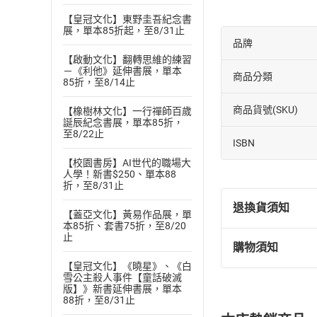
【皇冠文化】東野圭吾紀念書
展，單本85折起，至8/31止
品牌
【啟動文化】翻轉思維的練習
－《利他》延伸書展，單本
商品分類
85折，至8/14止
商品貨號(SKU)
【橡樹林文化】一行禪師百歲
誕辰紀念書展，單本85折，
至8/22止
ISBN
【校園書房】AI世代的職場大
人學！新書$250、單本88
折，至8/31止
退換貨須知
【蓋亞文化】黃易作品展，單
本85折、套書75折，至8/20
止
購物須知
退換貨規定：
【皇冠文化】《曉星》、《白
(
一
)
依
消費
雪公主殺人事件【童話破滅
內容或一經提
版】》新書延伸書展，單本
88折，至8/31止
購書須知
定。