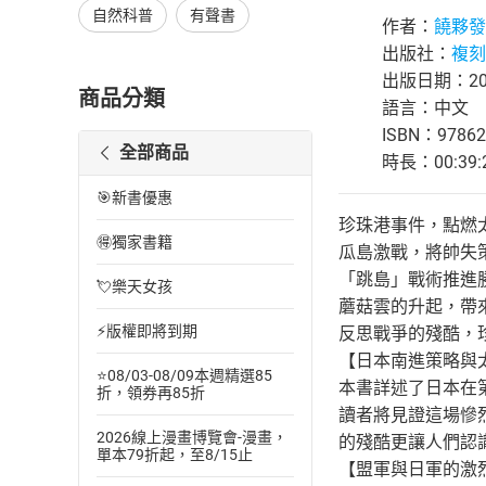
自然科普
有聲書
作者：
饒夥發
出版社：
複刻
出版日期：202
商品分類
語言：中文
ISBN：97862
全部商品
時長：00:39:
🎯新書優惠
珍珠港事件，點燃
🉐獨家書籍
瓜島激戰，將帥失
「跳島」戰術推進
💘樂天女孩
蘑菇雲的升起，帶
⚡版權即將到期
反思戰爭的殘酷，
【日本南進策略與
⭐08/03-08/09本週精選85
本書詳述了日本在
折，領券再85折
讀者將見證這場慘
2026線上漫畫博覽會-漫畫，
的殘酷更讓人們認
單本79折起，至8/15止
【盟軍與日軍的激