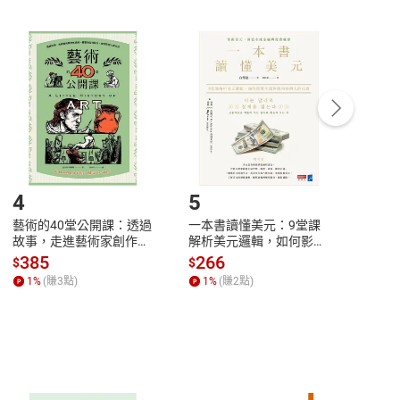
非以有形媒介提供之數位內容，消費者同意若訂購後
付款
方式
完成
訂單
中點選「瀏覽訂單明細」
>
「申請取消訂單
/
退
Payment
Complete
/退貨。
登入帳號，下載書籍後看書
4
5
6
藝術的40堂公開課：透過
一本書讀懂美元：9堂課
本物
故事，走進藝術家創作現
解析美元邏輯，如何影響
說，
場，看藝術如何誕生、如
全球經濟和每個人的投資
來】
385
266
28
$
$
$
何形塑人類生活【電子
【電子書】
1
%
(賺
3
點)
1
%
(賺
2
點)
1
%
書】