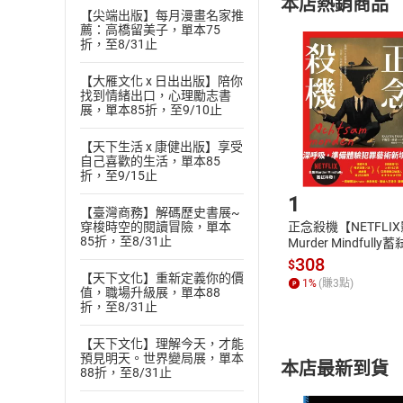
本店熱銷商品
(
二
)
消費者
【尖端出版】每月漫畫名家推
薦：高橋留美子，單本75
且已下載
/
存
挑選
商
折，至8/31止
退貨方式：您
Choose
貨」，本店鋪
【大雁文化 x 日出出版】陪你
找到情緒出口，心理勵志書
請注意，樂天
展，單本85折，至9/10止
購書後，
【天下生活 x 康健出版】享受
自己喜歡的生活，單本85
Step1
折，至9/15止
1
【臺灣商務】解碼歷史書展~
穿梭時空的閱讀冒險，單本
正念殺機【NETFLI
85折，至8/31止
Murder Mindfully
發】【電子書】
308
$
【天下文化】重新定義你的價
1
%
(賺
3
點)
值，職場升級展，單本88
折，至8/31止
【天下文化】理解今天，才能
預見明天。世界變局展，單本
本店最新到貨
88折，至8/31止