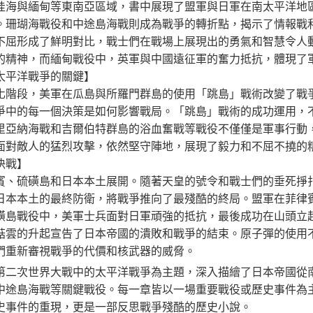
哇海與緬甸等東南亞區域，書中展現了盟軍與日軍在南太平洋地
。珊瑚海戰役和中途島海戰則成為戰爭的轉折點，揭示了情報戰
不屈形成了鮮明對比，戰士們在戰場上展現出的勇氣和智慧令人
的精神，而緬甸戰役中，英軍與中國遠征軍的奮力抵抗，體現了
太平洋戰爭的關鍵】
化階段，美軍在瓜島與所羅門群島的使用「跳島」戰術改變了戰
爭中的每一個決策是如何影響戰局。「跳島」戰術的成功運用，
里亞納海戰和吉爾伯特群島的浴血奮戰等戰役不僅僅是軍事行動
面對敵人的猛烈攻擊，依然堅守陣地，展現了毅力和不屈不撓的
決戰】
賓、硫磺島和日本本土展開。隨著天皇的號令和戰士們的垂死掙
日本本土的最終防衛，將戰爭推向了最殘酷的終局。盟軍在菲律
磺島戰役中，美軍士兵面對日軍頑強的抵抗，最後成功在山頭立
菇雲的升起宣告了日本帝國的潰敗和戰爭的結束。原子彈的使用
們重新審視戰爭的代價和核武器的威脅。
第二次世界大戰中的太平洋戰爭為主題，深入描繪了日本帝國從
中途島海戰等關鍵戰役。每一章皆以一場重要戰役或歷史事件為
史事件的重現，更是一部反思戰爭殘酷的歷史小說。