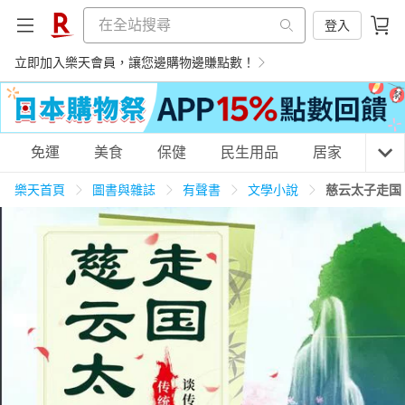
登入
立即加入樂天會員，讓您邊購物邊賺點數！
購物網分類
免運
美食
保健
民生用品
居家
3C
樂天首頁
圖書與雜誌
有聲書
文學小說
慈云太子走国
天天免運
美食蛋糕
養生保健
民生用品
居家生活
3C家電
運動休閒
親子玩具
女裝
男裝
化妝保養
情趣用品