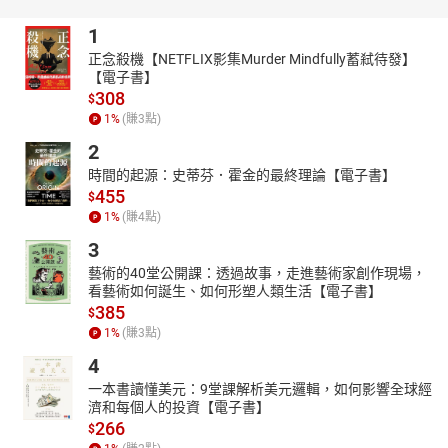
1
正念殺機【NETFLIX影集Murder Mindfully蓄弒待發】
【電子書】
308
$
1
%
(賺
3
點)
2
時間的起源：史蒂芬．霍金的最終理論【電子書】
455
$
1
%
(賺
4
點)
3
藝術的40堂公開課：透過故事，走進藝術家創作現場，
看藝術如何誕生、如何形塑人類生活【電子書】
385
$
1
%
(賺
3
點)
4
一本書讀懂美元：9堂課解析美元邏輯，如何影響全球經
濟和每個人的投資【電子書】
266
$