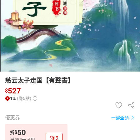
日本購物
電子/紙本書
HOT
慈云太子走国【有聲書】
527
$
1%
(賺5點)
優惠券
一鍵全領
50
$
折
領取
滿555元可用