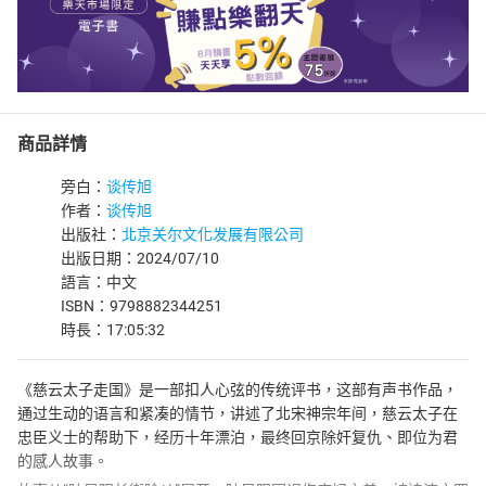
商品詳情
旁白：
谈传旭
作者：
谈传旭
出版社：
北京关尔文化发展有限公司
出版日期：2024/07/10
語言：中文
ISBN：9798882344251
時長：17:05:32
《慈云太子走国》是一部扣人心弦的传统评书，这部有声书作品，
通过生动的语言和紧凑的情节，讲述了北宋神宗年间，慈云太子在
忠臣义士的帮助下，经历十年漂泊，最终回京除奸复仇、即位为君
的感人故事。