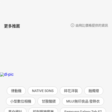
更多推薦
由飛比價格提供的資訊
律動機
NATIVE SONS
碎花洋裝
融燭燈
小型數位相機
甘胺酸鎂
MUJI無印良品 發熱衣
男白襯衫
前列腺按摩器
Samsung Galaxy Tab S7