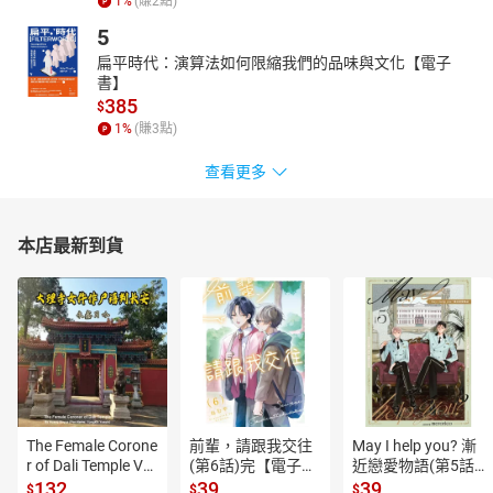
1
%
(賺
2
點)
5
扁平時代：演算法如何限縮我們的品味與文化【電子
書】
385
$
1
%
(賺
3
點)
查看更多
本店最新到貨
The Female Corone
前輩，請跟我交往
May I help you? 漸
r of Dali Temple Vo
(第6話)完【電子
近戀愛物語(第5話)
l.6【有聲書】
書】
【電子書】
132
39
39
$
$
$