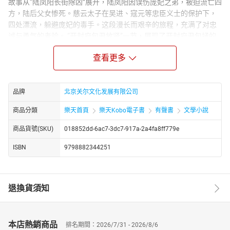
故事从“陆凤阳长街除凶”展开，陆凤阳因误伤庞妃之弟，被迫流亡四
方，陆后父女惨死。慈云太子在吴进、寇元等忠臣义士的保护下，
四处漂流，躲避庞妃的毒手。这段漫长而艰辛的旅程，充满了对忠
诚与勇气的考验。 “开封府包尹放贤”一节，展现了开封府尹包拯的
智慧与公正，为慈云太子的复国之路铺平了道路。庞太师屡次伐无
查看更多
辜，激起了众藩王的义愤，他们联合起来，助慈云太子回京除奸，
恢复正统。
在众忠臣的帮助下，慈云太子经历了重重考验，最终成功复国，即
品牌
北京关尔文化发展有限公司
位为君。这段历史传奇不仅展现了激烈的斗争和突出的矛盾，还塑
造了鲜明的人物形象，环环相扣，引人入胜。
商品分類
樂天首頁
樂天Kobo電子書
有聲書
文學小說
通过评书艺术家的精彩演绎，《慈云太子走国》将这段史诗般的复
商品貨號(SKU)
018852dd-6ac7-3dc7-917a-2a4fa8ff779e
仇与正义的故事呈现得淋漓尽致，让听众仿佛置身于那个风云变幻
的年代。每一个情节都扣人心弦，每一个角色都栩栩如生。
ISBN
9798882344251
Notice
: The audiobook is narrated in Mandarin
注意
：有声书的演播语言是中文（普通话）
退換貨須知
本店熱銷商品
排名期間：2026/7/31 - 2026/8/6