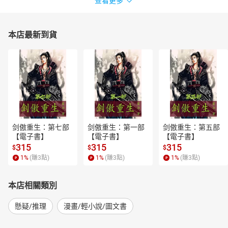
查看更多
本店最新到貨
剑傲重生：第七部
剑傲重生：第一部
剑傲重生：第五部
【電子書】
【電子書】
【電子書】
315
315
315
$
$
$
1
%
(賺
3
點)
1
%
(賺
3
點)
1
%
(賺
3
點)
本店相關類別
懸疑/推理
漫畫/輕小說/圖文書