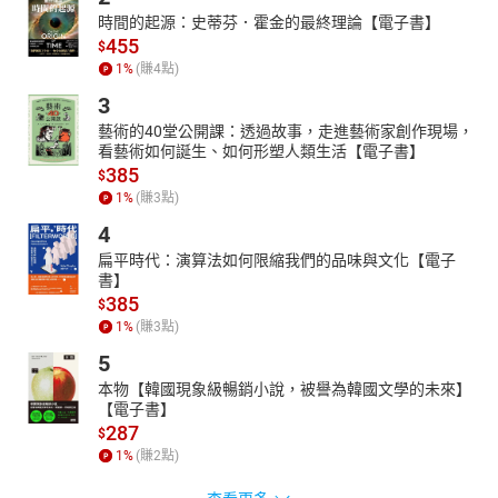
時間的起源：史蒂芬．霍金的最終理論【電子書】
455
$
1
%
(賺
4
點)
3
藝術的40堂公開課：透過故事，走進藝術家創作現場，
看藝術如何誕生、如何形塑人類生活【電子書】
385
$
1
%
(賺
3
點)
4
扁平時代：演算法如何限縮我們的品味與文化【電子
書】
385
$
1
%
(賺
3
點)
5
本物【韓國現象級暢銷小說，被譽為韓國文學的未來】
【電子書】
287
$
1
%
(賺
2
點)