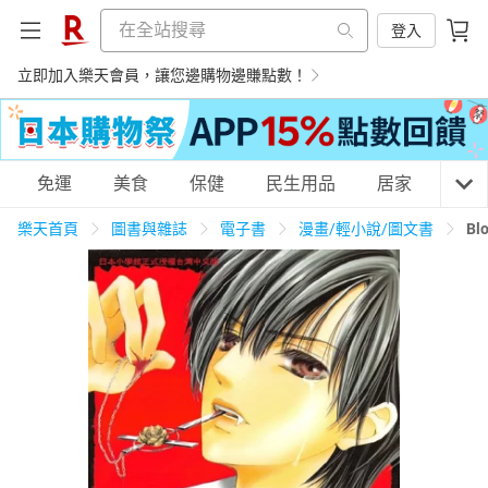
登入
立即加入樂天會員，讓您邊購物邊賺點數！
購物網分類
免運
美食
保健
民生用品
居家
3C
樂天首頁
圖書與雜誌
電子書
漫畫/輕小說/圖文書
Bl
天天免運
美食蛋糕
養生保健
民生用品
居家生活
3C家電
運動休閒
親子玩具
女裝
男裝
化妝保養
情趣用品