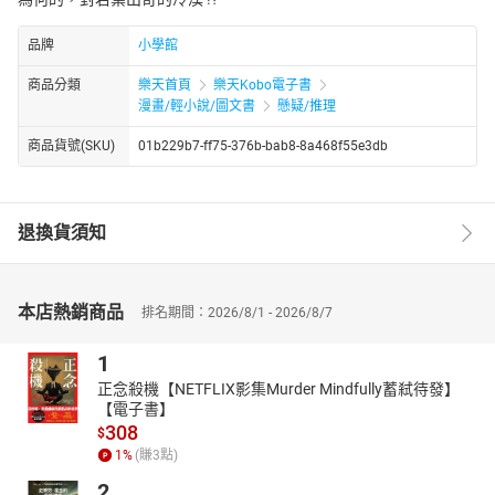
品牌
小學館
商品分類
樂天首頁
樂天Kobo電子書
漫畫/輕小說/圖文書
懸疑/推理
商品貨號(SKU)
01b229b7-ff75-376b-bab8-8a468f55e3db
退換貨須知
本店熱銷商品
排名期間：2026/8/1 - 2026/8/7
1
正念殺機【NETFLIX影集Murder Mindfully蓄弒待發】
【電子書】
308
$
1
%
(賺
3
點)
2