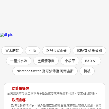
實木床架
牛肋
銀喉長尾山雀
IKEA宜家 馬桶刷
一體式水冷
空氣清淨機
小檔車
B&O A1
Nintendo Switch 寶可夢傳說 阿爾宙斯
棉被
防詐騙提醒
台灣樂天市場與店家不會主動致電要求解除分期付款、要求ATM轉帳。
政策宣導
為防治動物傳染病，境外動物或動物產品等應施檢疫物輸入我國，應符