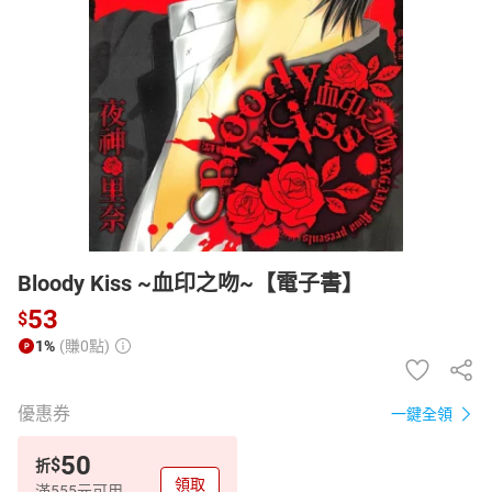
日本購物
電子/紙本書
HOT
Bloody Kiss ~血印之吻~【電子書】
53
$
1%
(賺0點)
優惠券
一鍵全領
50
$
折
領取
滿555元可用