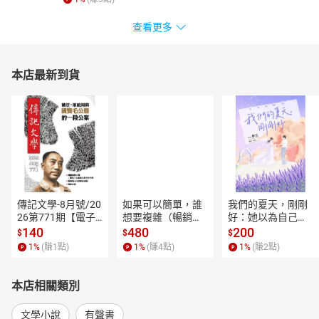
查看更多
本店最新到貨
傳記文學-8月號/20
如果可以簡單，誰
我們的夏天，剛剛
26第771期【電子
想要複雜（暢銷經
好：她以為自己只
書】
典新編版）【電子
是逃離一段失敗的
140
480
200
$
$
$
書】
愛，卻在薰衣草盛
1
%
(賺
1
點)
1
%
(賺
4
點)
1
%
(賺
2
點)
開的山裡，重新學
會愛人，也學會把
自己留在幸福裡。
本店相關類別
【電子書】
文學小說
有聲書