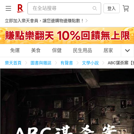
登入
立即加入樂天會員，讓您邊購物邊賺點數！
購物網分類
免運
美食
保健
民生用品
居家
3C
樂天首頁
圖書與雜誌
有聲書
文學小說
ABC谋杀案
天天免運
美食蛋糕
養生保健
民生用品
居家生活
3C家電
運動休閒
親子玩具
女裝
男裝
化妝保養
情趣用品