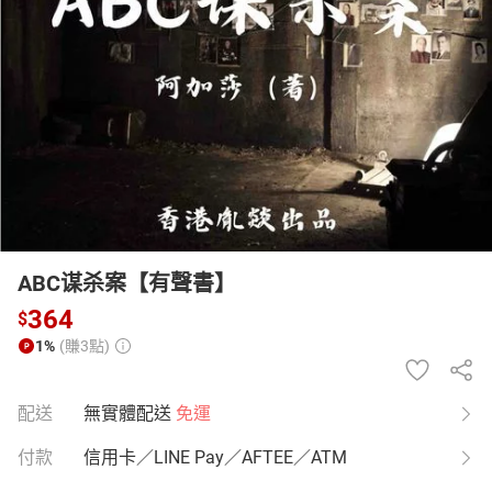
日本購物
電子/紙本書
HOT
ABC谋杀案【有聲書】
364
$
1%
(賺3點)
配送
無實體配送
免運
付款
信用卡／LINE Pay／AFTEE／ATM