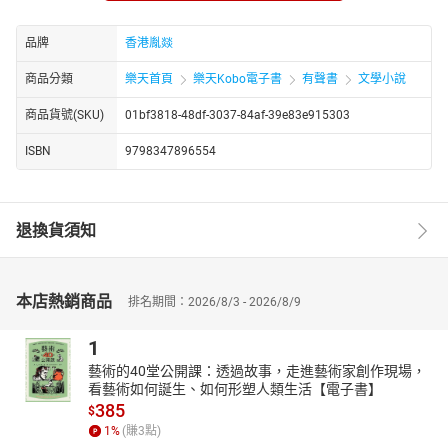
死亡都精准踩中字母节奏，却又找不到任何明显的动机关联。
品牌
香港胤燚
波洛与黑斯廷斯上尉踏上追凶之路，却发现这场游戏远比想象中复
杂：酗酒的德国丈夫、嫉妒心强的男友、觊觎遗产的弟弟、神秘的
商品分類
樂天首頁
樂天Kobo電子書
有聲書
文學小說
金发秘书…… 每个人似乎都有嫌疑，却又都缺乏关键证据。更诡异的
是，一个名叫亚历山大・波拿巴・卡斯特的平凡推销员，总在案发
商品貨號(SKU)
01bf3818-48df-3037-84af-39e83e915303
地附近出现，他口袋里的沾血小刀、外套上的血迹，似乎都指向他
ISBN
9798347896554
是凶手 —— 可波洛却坚信，这个连苍蝇都不忍伤害的男人，只是真
凶布下的 “棋子”。
当第四封预告信寄错地址，当唐卡斯特的电影院里出现 “误杀” 的受
退換貨須知
害者，波洛终于识破这场谋杀游戏的核心：凶手用字母顺序的混
乱，掩盖最朴素的贪婪与恶意。列车时刻表的每一页，都藏着人性
的秘密；匿名信的每一个字母，都是凶手精心设计的陷阱。
本店熱銷商品
现在，带你沉浸式走进阿加莎・克里斯蒂的 “逻辑迷宫”：你会跟随
排名期間：2026/8/3 - 2026/8/9
波洛的脚步，在伦敦的迷雾街头排查线索，在贝克斯希尔的海滩感
1
受海风里的杀意，在彻斯顿的豪宅看穿人心的伪装。
这不是普通的侦探故事，而是一场对 “人性” 的深度解剖 —— 当凶手
藝術的40堂公開課：透過故事，走進藝術家創作現場，
看藝術如何誕生、如何形塑人類生活【電子書】
以字母为刀，切割的不仅是生命，更是人心的弱点。如果你爱悬疑
385
$
的反转、逻辑的碰撞，爱阿加莎笔下 “看似疯狂却暗藏秩序” 的犯
1
%
(賺
3
點)
罪，那么这本有声书绝对不容错过。戴上耳机，让波洛的 “灰质细