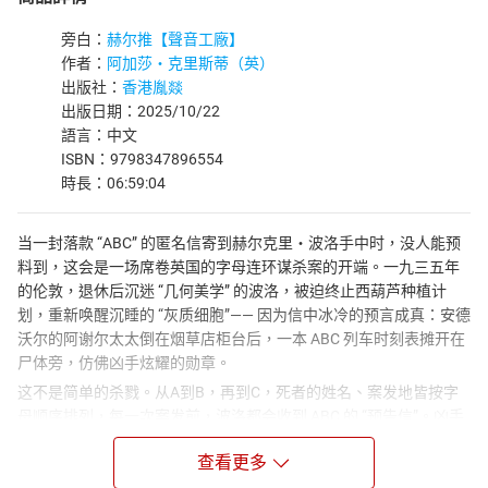
旁白：
赫尔推【聲音工廠】
作者：
阿加莎・克里斯蒂（英）
出版社：
香港胤燚
出版日期：2025/10/22
語言：中文
ISBN：9798347896554
時長：06:59:04
当一封落款 “ABC” 的匿名信寄到赫尔克里・波洛手中时，没人能预
料到，这会是一场席卷英国的字母连环谋杀案的开端。一九三五年
的伦敦，退休后沉迷 “几何美学” 的波洛，被迫终止西葫芦种植计
划，重新唤醒沉睡的 “灰质细胞”—— 因为信中冰冷的预言成真：安德
沃尔的阿谢尔太太倒在烟草店柜台后，一本 ABC 列车时刻表摊开在
尸体旁，仿佛凶手炫耀的勋章。
这不是简单的杀戮。从A到B，再到C，死者的姓名、案发地皆按字
母顺序排列，每一次案发前，波洛都会收到 ABC 的 “预告信”。凶手
像一个疯狂的导演，将死亡编排成字母游戏，而全英国都成了他的
查看更多
观众。贝克斯希尔的女服务员贝蒂・巴纳德，被自己的腰带勒死在
海滩；彻斯顿的富豪卡斯特爵士，在散步时遭重击身亡 —— 每一次