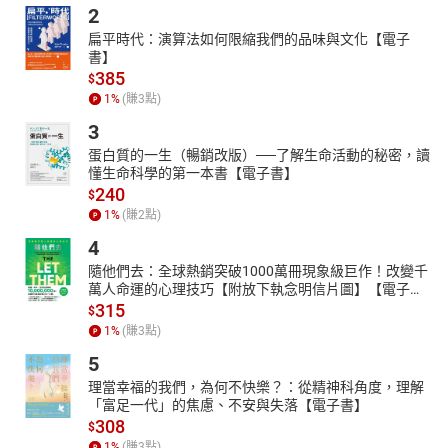
胞” 带你拨开迷雾，在字母的谜题中，见证正义与智慧的胜利。
2
扁平時代：演算法如何限縮我們的品味與文化【電子
書】
385
$
1
%
(賺
3
點)
3
蛋白質的一生（暢銷改版）──了解生命活動的秘密，讀
懂生命科學的第一本書【電子書】
240
$
1
%
(賺
2
點)
4
隨他們去：全球熱銷突破1000萬冊現象級巨作！改變千
萬人命運的心理技巧【附放下執念明信片圖】【電子
書】
315
$
1
%
(賺
3
點)
5
理當幸福的我們，為何不快樂？：從精神科角度，理解
「富足一代」的焦慮、不安與失落【電子書】
308
$
1
%
(賺
3
點)