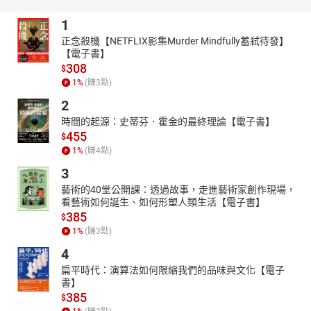
此有聲書版權擁有人: Tonkabean (tonkabean@ymail.com)
1
聲明: 請勿自行上載檔案到互聯網或供他人分享, 謝謝您!
正念殺機【NETFLIX影集Murder Mindfully蓄弒待發】
, , , , , , , , , ,
【電子書】
308
$
1
%
(賺
3
點)
2
時間的起源：史蒂芬．霍金的最終理論【電子書】
455
$
1
%
(賺
4
點)
3
藝術的40堂公開課：透過故事，走進藝術家創作現場，
看藝術如何誕生、如何形塑人類生活【電子書】
385
$
1
%
(賺
3
點)
4
扁平時代：演算法如何限縮我們的品味與文化【電子
書】
385
$