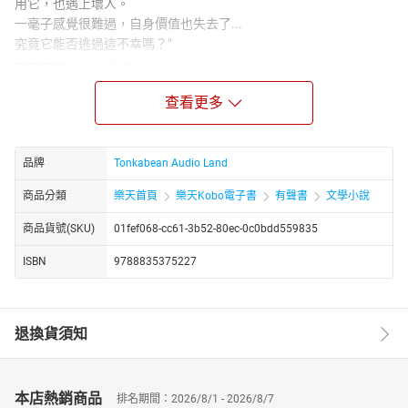
用它，也遇上壞人。
一毫子感覺很難過，自身價值也失去了...
究竟它能否逃過這不幸嗎？"
時間長度:
12:06 分鐘
說書人:
阿豆 (Tonkabean)
查看更多
原著
漢斯·克里斯汀·安徒生（丹麥語：Hans Christian Andersen，1805
年4月2日－1875年8月4日），通稱安徒生，丹麥作家暨詩人，因為
品牌
Tonkabean Audio Land
其童話作品而聞名於世，童話中帶出含義，哲學家。其筆下著名的
童話故事包括《冰雪女王》、《拇指姑娘》、《賣火柴的小女
商品分類
樂天首頁
樂天Kobo電子書
有聲書
文學小說
孩》、《醜小鴨》和《國王的新衣》等。安徒生生前獲得皇家致
商品貨號(SKU)
01fef068-cc61-3b52-80ec-0c0bdd559835
敬，被高度讚揚為給予全歐洲的一代孩子帶來了歡樂。他的作品被
翻譯為超過150種語言，成千上萬冊童話書在全球陸續發行出版。他
ISBN
9788835375227
的童話故事還激發了大量電影、舞台劇、芭蕾舞劇及動畫的創作。
主題音樂:
Kevin MacLeod (Creative Commons Attribution)
http://incompetech.com/
退換貨須知
文編:
阿豆
繪圖:
Pixabay: Garik Barseghyan
封面設計:
阿豆
本店熱銷商品
排名期間：2026/8/1 - 2026/8/7
音效剪接:
阿豆