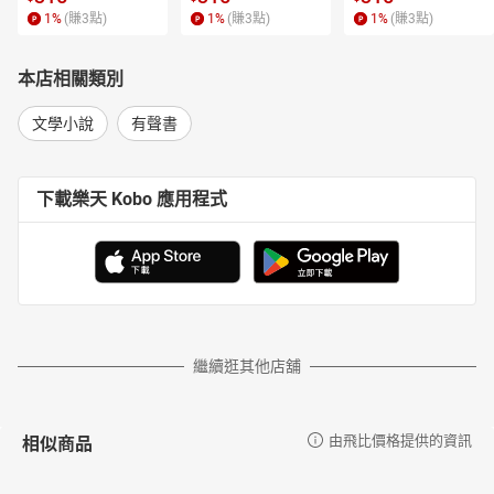
1
%
(賺
3
點)
1
%
(賺
3
點)
1
%
(賺
3
點)
本店相關類別
文學小說
有聲書
下載樂天 Kobo 應用程式
繼續逛其他店舖
相似商品
由飛比價格提供的資訊