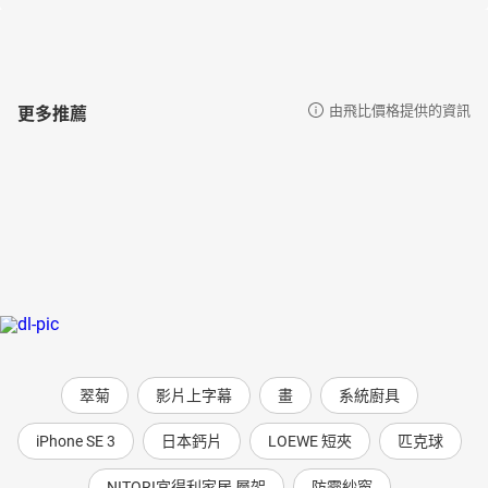
更多推薦
由飛比價格提供的資訊
翠菊
影片上字幕
畫
系統廚具
iPhone SE 3
日本鈣片
LOEWE 短夾
匹克球
NITORI宜得利家居 層架
防霾紗窗