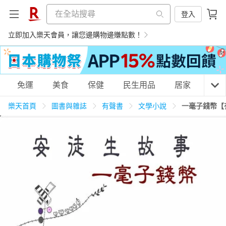
登入
立即加入樂天會員，讓您邊購物邊賺點數！
購物網分類
免運
美食
保健
民生用品
居家
3C
樂天首頁
圖書與雜誌
有聲書
文學小說
一毫子錢幣【
天天免運
美食蛋糕
養生保健
民生用品
居家生活
3C家電
運動休閒
親子玩具
女裝
男裝
化妝保養
情趣用品