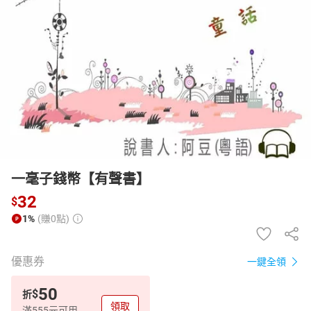
日本購物
電子/紙本書
HOT
一毫子錢幣【有聲書】
32
$
1%
(賺0點)
優惠券
一鍵全領
50
$
折
領取
滿555元可用