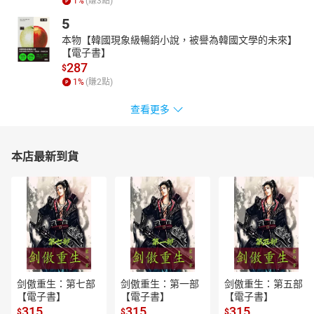
1
%
(賺
3
點)
5
本物【韓國現象級暢銷小說，被譽為韓國文學的未來】
【電子書】
287
$
1
%
(賺
2
點)
查看更多
本店最新到貨
剑傲重生：第七部
剑傲重生：第一部
剑傲重生：第五部
【電子書】
【電子書】
【電子書】
315
315
315
$
$
$