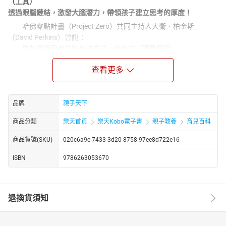
（工具）
透過眼腦鏈結，激發大腦潛力，帶領孩子建立思考的厚度！
哈佛零點計畫（Project Zero）共同主持人大衛．柏金斯
（David Perkins）曾說：
啟動靈活思考力的有效方法，就在於「觀看藝術」。
賞識思維（Artful Thinking）如同思考的羅盤，
查看更多
重點不在於藝術或繪畫技法，「大腦思考的路徑與方法」才是
核心與精髓。
面對人工智慧崛起的AI（Artificial Intelligence）時代，
品牌
親子天下
孩子還需要另一種AI（Aesthetic Intelligence）──美學智能，
如同身體肌肉需要鍛練，腦袋的「思考肌肉」更需從小開始練
商品分類
樂天首頁
樂天Kobo電子書
親子教養
育兒百科
習！
商品貨號(SKU)
020c6a9e-7433-3d20-8758-97ee8d722e16
本書源起於美國國家藝廊攜手哈佛大學零點計畫「藝術的思
辨」課程，
ISBN
9786263053670
作者李宜蓁（Tiffany Lee），是台灣第一位完成這套課程認證
的合格講師，
她期許自己以「賞識思維」思考系統的終身倡議者身分，持續
退換貨須知
推動這套教學與思考模組。
現在，就跟著宜蓁老師名畫思考課的引導，鍛鍊你與孩子的
「思考肌肉」！