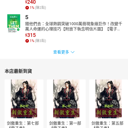
240
$
在兩幅作品中「找一找」彼此間最明顯的相似處，「想一想」
1
%
(賺
2
點)
為什麼，「比一比」最明顯的相異處。
5
經過前面比較異同的思考歷程，
大人再使用「我以前認為……我現在認為……」的思考路徑引導統
隨他們去：全球熱銷突破1000萬冊現象級巨作！改變千
萬人命運的心理技巧【附放下執念明信片圖】【電子
整，
書】
315
$
最後才帶出拾穗文化的內涵與精神，翻轉過往一開始就直接切
1
%
(賺
3
點)
入畫作內涵的導覽模式。
又如以〈自由引領人民〉畫作為例，
查看更多
便是以「觀察／思考／我／我們」的思考路徑，鍛鍊「探索觀
點」思考稟性的範例。
將孩子們的細緻觀察，用人事時地物形狀等方式分類後，
本店最新到貨
再透過「這幅畫讓我想到……」的引導語，連結孩子說出「我／
我們」的生活經驗，
甚至對大一些的孩子，可以更深度引導說出自己身為地球公
民，可扮演哪些積極角色。
全書12幅畫作引導，都有實踐歷程的對話紀錄可供借鏡參照與
運用，
讓第一次帶領孩子踏入名畫世界的大人，也能心有所本不害
怕。
剑傲重生：第七部
剑傲重生：第一部
剑傲重生：第五部