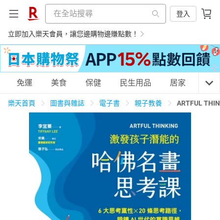
登入
立即加入樂天會員，讓您邊購物邊賺點數！
購物網分類
免運
美食
保健
民生用品
居家
3C
樂天首頁
圖書與雜誌
電子書
親子教養
ARTFUL 
天天免運
美食蛋糕
養生保健
民生用品
居家生活
3C家電
運動休閒
親子玩具
女裝
男裝
化妝保養
情趣用品