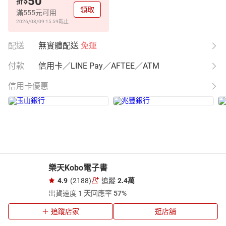
50
$
折
領取
滿555元可用
2026/08/09 15:59
截止
配送
無實體配送
免運
付款
信用卡／LINE Pay／AFTEE／ATM
信用卡優惠
樂天Kobo電子書
4.9
(2188)
追蹤
2.4萬
出貨速度
1 天
回應率
57%
追蹤店家
逛店舖