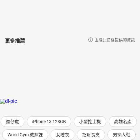
各界好評
★「從我在兒童主日學持續近兩年對孩子賞識思維訓練的觀
察，我看到孩子的觀察力提升了、表達事件的語彙變精準了、回答
開始有因果推論的關聯，在感受上也顯得更為敏銳。這些漸漸成長
的變化，更加深我在台灣持續推動賞識思維的信念。」──曾正男
更多推薦
由飛比價格提供的資訊
（政大應數系教授、教育部Soobi施筆獸計畫主持人）
★「讓『藝術作品』作為有趣的載體，奠定『思考力』的厚
度。零點計畫官方出的相關書籍，較少有如此豐富的實際例子，本
書一一列出跟學生互動的提問、紀錄，對第一次接觸思考路徑的人
來說，更容易掌握如何操作。」──林竹芸（雙橡教育創辦人、See
Think Wonder思考挑戰賽總監）
★「Tiffany帶來哈佛實證有年的賞識思維鍛鍊思考力這本書，
在108課綱施行的當下，別具意義！Step by Step如工具書操作手冊
般的編寫，則是她的巧思與慈悲，讓有心想啟發孩子創意思考力的
教師或家長，能試著操作而不徬徨！讓孩子們的天賦被啟迪，台灣
教育能有燦爛彩虹。」──蘇穎群（新北市淡水區文化國小校長）
★「看到宜蓁推廣『看藝術，學思考』從無到有的整個過程，
煙仔虎
iPhone 13 128GB
小型挖土機
高雄名產
真的十分感佩。她每一場精彩的導聆，實在引人入勝。謝謝她導入
這樣的互動式藝術教育理念，培養孩子獨立思考的能力。」──徐秋
World Gym 教練課
女睡衣
招財長夾
男懶人鞋