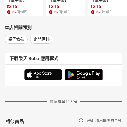
看藝術，學思考！
【電子書】
【電子書】
【電子書】
315
315
315
就從選定一塊思考肌肉、觀察一幅名畫開始，
$
$
$
6大思考稟性，20條思考路徑，相互援引靈活運用，
1
%
(賺
3
點)
1
%
(賺
3
點)
1
%
(賺
3
點)
鍛鍊你與孩子更豐富、更多元、更有厚度的思考力。
** 【本書適合對象】**
本店相關類別
●找尋結合「藝術與思考」素養教學新方法的教學工作者
●對探究思考方法有熱忱，期待在日常生活運用「賞識思維」引
親子教養
育兒百科
導孩子突破思考框架的大人
●家有圖像思考型孩子，覺得自己是藝術門外漢，恐懼帶孩子去
看畫、被問倒的家長
下載樂天 Kobo 應用程式
●想提升自己和孩子藝術鑑賞與深度思考力的親師與大人
本書特色
●思考不再虛無飄渺！6大思考稟性，20條思考路徑，讓思考變
得可見。
●教心法，更教技法！最落地務實的課堂提問引導紀錄，手把手
陪伴父母、老師一起操作。
繼續逛其他店舖
●古典名畫思考示範！每種思考稟性示範兩條不同思考路徑，清
楚的步驟解析，務實的對話示範。
●非藝術背景也不怕！全台首位「藝術的思辨」認證講師著作，
相似商品
由飛比價格提供的資訊
跟著理工媽踏入「看名畫學思考」的世界。