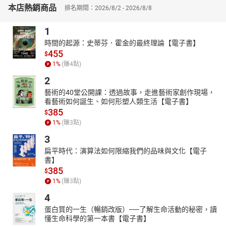
本店熱銷商品
只要選定：一個思考稟性（目標），一條思考路徑（方法），
排名期間：2026/8/2 - 2026/8/8
一幅名畫（工具），
1
讓「看的教育」先於「聽的教育」，從1分鐘「深思熟慮」的觀
看開始，
時間的起源：史蒂芬．霍金的最終理論【電子書】
透過觀看世界名畫，鍛鍊3～10歲孩童、甚至大人自己的思考肌
455
$
肉，並非遙不可及！
1
%
(賺
4
點)
那麼，我們可以如何鍛鍊思考肌肉？
2
「賞識思維」已替我們歸納淬鍊出步驟清楚可行的目標與路
藝術的40堂公開課：透過故事，走進藝術家創作現場，
徑：
看藝術如何誕生、如何形塑人類生活【電子書】
6大目標──觀察與描述、比較與連結、提問與探究、證據與推
385
$
理、找出複雜性、探索觀點──
1
%
(賺
3
點)
而每項目標，都有切實可行的建議提問路徑與方法，如接力描
3
述、創意性比較、多元視角、進入角色……
扁平時代：演算法如何限縮我們的品味與文化【電子
透過循序漸進、有方法步驟的對話與提問，就能鍛鍊大腦的思
書】
考厚度！
385
$
譬如，以〈拾穗者之歸〉與〈拾穗〉兩幅畫作為例，便是鍛鍊
1
%
(賺
3
點)
「比較與連結」思考稟性的好工具。
4
透過「創意性思考」這條路徑，觀察兩幅畫作不同，
蛋白質的一生（暢銷改版）──了解生命活動的秘密，讀
帶領孩子有結構的從人、農作物、人造物、動物等不同項目觀
懂生命科學的第一本書【電子書】
察與記錄，