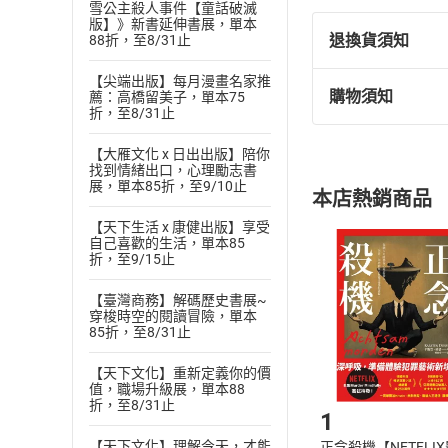
雪公主殺人事件【童話破滅
版】》新書延伸書展，單本
退換貨須知
88折，至8/31止
【尖端出版】每月漫畫名家推
購物須知
薦：高橋留美子，單本75
退換貨規定：
折，至8/31止
(
一
)
依
消費
【大雁文化 x 日出出版】陪你
內容或一經提
找到情緒出口，心理勵志書
購書須知
定。
展，單本85折，至9/10止
本店熱銷商品
(
二
)
消費者
【天下生活 x 康健出版】享受
且已下載
/
存
挑選
商
自己喜歡的生活，單本85
退貨方式：您
折，至9/15止
Choose
貨」，本店鋪
【臺灣商務】解碼歷史書展~
請注意，樂天
穿梭時空的閱讀冒險，單本
購書後，
85折，至8/31止
【天下文化】重新定義你的價
Step1
值，職場升級展，單本88
折，至8/31止
1
【天下文化】理解今天，才能
正念殺機【NETFLI