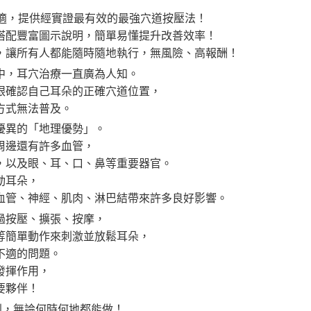
不適，提供經實證最有效的最強穴道按壓法！
搭配豐富圖示說明，簡單易懂提升改善效率！
，讓所有人都能隨時隨地執行，無風險、高報酬！
中，耳穴治療一直廣為人知。
眼確認自己耳朵的正確穴道位置，
方式無法普及。
優異的「地理優勢」。
周邊還有許多血管，
，以及眼、耳、口、鼻等重要器官。
動耳朵，
血管、神經、肌肉、淋巴結帶來許多良好影響。
過按壓、擴張、按摩，
等簡單動作來刺激並放鬆耳朵，
不適的問題。
發揮作用，
要夥伴！
要想到，無論何時何地都能做！