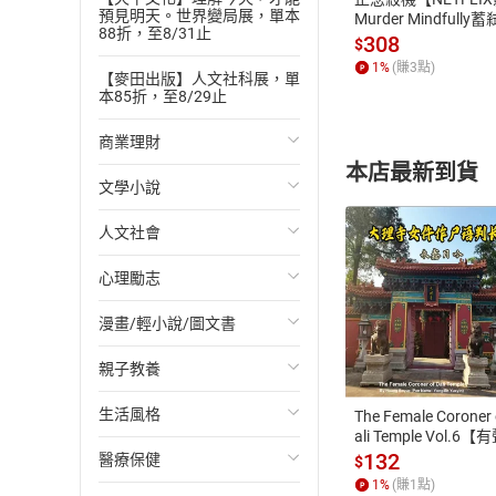
預見明天。世界變局展，單本
Murder Mindfully
88折，至8/31止
發】【電子書】
308
$
1
%
(賺
3
點)
【麥田出版】人文社科展，單
本85折，至8/29止
商業理財
本店最新到貨
文學小說
投資理財
人文社會
經濟/趨勢
歐美文學
心理勵志
財務/金融
日本文學
國際關係
漫畫/輕小說/圖文書
管理/領導
韓國文學
政治
心靈成長/情緒
付款方
親子教養
職場工作術
華文文學
社會科學
人際關係
輕小說
ATM轉帳、信用卡
生活風格
成功法
經典文學
台灣/中國歷史
兩性關係
奇幻/科幻
教育現場
The Female Coroner 
ali Temple Vol.6【
書】
132
醫療保健
行銷/廣告
成長/家庭生活小說
日/韓歷史
心理學
愛情故事
兒童文學/故事
飲食/食譜
$
1
%
(賺
1
點)