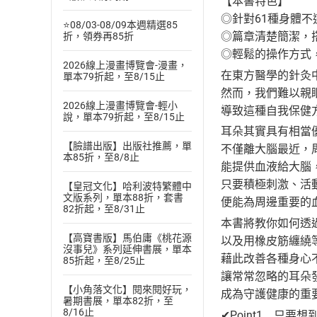
【本書特色】
◎針對61種身體
⭐08/03-08/09本週精選85
◎篇章清楚簡潔，
折，領券再85折
◎輕鬆的操作方式
2026線上漫畫博覽會-漫畫，
在東方醫學的針灸
單本79折起，至8/15止
然而，我們難以親
2026線上漫畫博覽會-輕小
導致這種自我保健
說，單本79折起，至8/15止
耳朵其實具有相當
【臉譜出版】出版社推薦，單
不僅離大腦最近，
本85折，至8/8止
能提供血液給大腦
只要積極刺激、活
【皇冠文化】哈利波特繁體中
文版系列，單本88折，套書
便能為周邊重要的
82折起，至8/31止
本書將教你如何透
【高寶書版】馬伯庸《桃花源
以及用橡皮筋纏繞
沒事兒》系列延伸書展，單本
藉此改善各種身心
85折起，至8/25止
讓常常忽略的耳朵
【小角落文化】閱來閱好玩，
成為守護健康的重
暑期書展，單本82折，至
8/16止
✔Point1 只