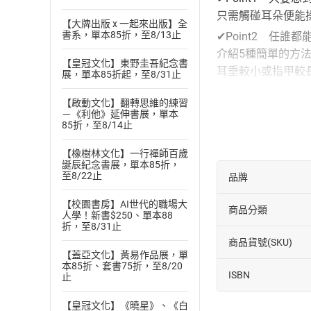
只需觸碰耳朵便能
【大牌出版 x 一起來出版】全
書系，單本85折，至8/13止
✔Point2 任誰
介紹5種簡單的方法
【皇冠文化】東野圭吾紀念書
耳垂較小或指甲較
展，單本85折起，至8/31止
✔Point3 介紹
【啟動文化】翻轉思維的練習
針對各式各樣的不
－《利他》延伸書展，單本
85折，至8/14止
現在就開始捏捏耳
輕鬆改善身體的各
【橡樹林文化】一行禪師百歲
誕辰紀念書展，單本85折，
~作者簡介~
至8/22止
品牌
松岡佳余子
【校園書房】AI世代的職場大
亞洲手部治療協會
商品分類
人學！新書$250、單本88
1948年出生於
折，至8/31止
中國的上海、北京
商品貨號(SKU)
【蓋亞文化】黃易作品展，單
20多年前架設針灸
本85折、套書75折，至8/20
法，而大獲好評。
ISBN
止
擁有《輪ゴム健康
【皇冠文化】《曉星》、《白
み》（主婦の友社