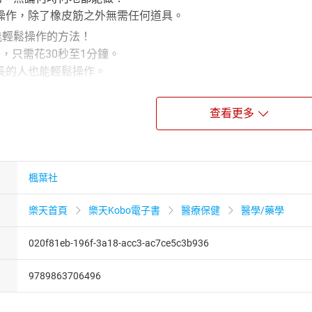
操作，除了橡皮筋之外無需任何道具。
都能輕鬆操作的方法！
，只需花30秒至1分鐘。
長的人也能輕鬆操作。
經實證對症狀有效的技巧！
適原因，介紹數種經多人實證能有效減緩症狀的放鬆技巧。
查看更多
朵，
種疑難雜症吧！
楓葉社
代表、針灸師。
樂天首頁
樂天Kobo電子書
醫療保健
醫學/藥學
和歌山縣。成為電針治療「良導絡」開發者中谷義雄的弟子後，開始
、瀋陽、鞍山的中醫大學、中醫研究所持續鑽研，並藉由針灸發
020f81eb-196f-3a18-acc3-ac7ce5c3b936
相關的網站針灸探索小隊（tubotankentai.com），傳授
其豐富的想法、規劃能力也受到肯定。現在則致力於研究最新療
9789863706496
法》（自由国民社）、《巻けば即やせ！「手のひらバンド」ダ
）、《手もみ力〜押すたびにぽかぽか健康〜》（フニブックス