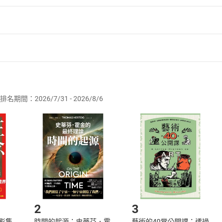
者保護法
第
19
條第
1
項後段
暨
通訊交易解除權合理例外情事適用
供即為完成之線上服務，經消費者事先同意始提供。」 之商品
排名期間：2026/7/31 - 2026/8/6
訂購本店鋪之商品即代表知悉本店鋪所銷售之商品為電子書，屬
取電子書，不得請求退貨退款。
品
放入
購物車
登入
帳號
欲取消訂單或辦理退貨時，請登入樂天市場，並於「我的訂單」
Shopping cart
Login
將依您的申請進行審核，待審核通過後將為您辦理退款事宜。
市場須以整筆訂單為單位進行取消/退貨，恕無法以單支商品取消
如何開始使用？
.選擇閱讀載具
Step2.
2
3
X影集
時間的起源：史蒂芬．霍
藝術的40堂公開課：透過