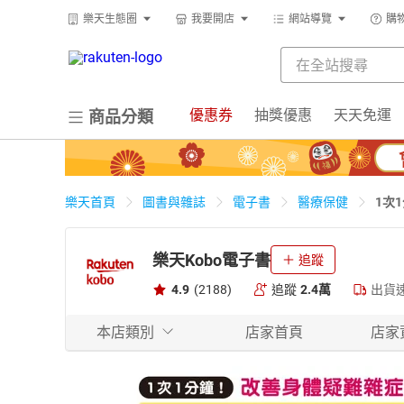
樂天生態圈
我要開店
網站導覽
購
優惠券
抽獎優惠
天天免運
商品分類
1次
樂天首頁
圖書與雜誌
電子書
醫療保健
樂天Kobo電子書
追蹤
4.9
(2188)
追蹤
2.4萬
出貨
本店類別
店家首頁
店家