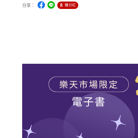
分享：
賺分紅