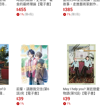
蓄弒待
金的最終理論【電子書】
故事，走進藝術家創作現
場，看藝術如何誕生、如
455
385
$
$
何形塑人類生活【電子
1
%
(賺
4
點)
1
%
(賺
3
點)
書】
式
退換貨規範
、LINE PAY、AFTEE
本店是否提供消費者保護法七日猶
之權利，遽消費者保護法及通訊交
of D
前輩，請跟我交往(第6
May I help you? 漸近戀愛
除權合理例外情事適用準則，依商
有聲
話)完【電子書】
物語(第5話)【電子書】
質各有不同規定。詳細退換貨說明
39
39
$
$
照各商品說明。
1
%
1
%