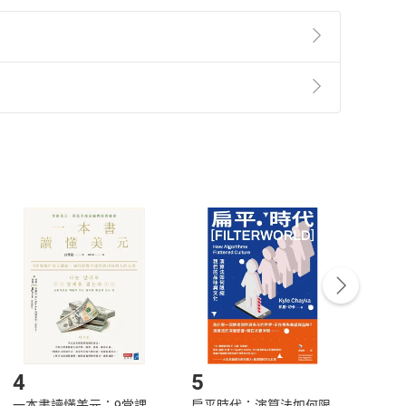
準則
第
2
條第
5
款之規定，「非以有形媒介提供之數位
，不適用消保法第
19
條第
1
項七日內無條件退貨之規
非以有形媒介提供之數位內容，消費者同意若訂購後
付款
方式
完成
訂單
中點選「瀏覽訂單明細」
>
「申請取消訂單
/
退
Payment
Complete
/退貨。
登入帳號，下載書籍後看書
4
5
6
一本書讀懂美元：9堂課
扁平時代：演算法如何限
本物