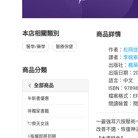
本店相關類別
商品詳情
醫學/藥學
醫療保健
作者：
松岡佳
譯者：
李婉寧
出版社：
楓葉
商品分類
出版日期：202
語言：中文
全部商品
ISBN：97898
檔案格式：EP
🎯新書優惠
閱讀裝置：閱讀器
🉐獨家書籍
～最強耳穴按壓術
💘樂天女孩
改善不適、恢復神
⚡版權即將到期