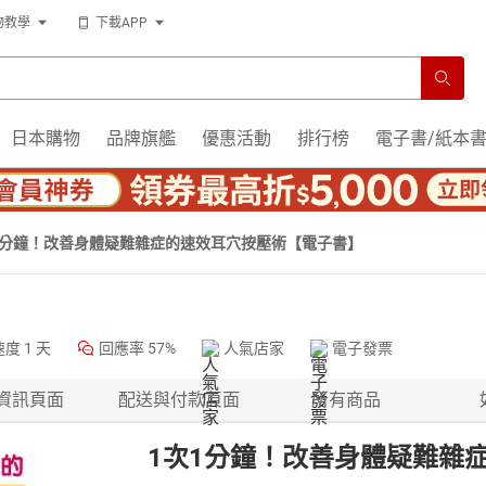
物教學
下載APP
日本購物
品牌旗艦
優惠活動
排行榜
電子書/紙本
1分鐘！改善身體疑難雜症的速效耳穴按壓術【電子書】
速度
1 天
回應率
57%
人氣店家
電子發票
資訊頁面
配送與付款頁面
所有商品
1次1分鐘！改善身體疑難雜