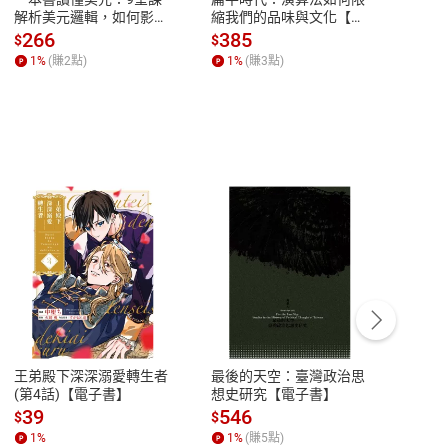
解析美元邏輯，如何影響
縮我們的品味與文化【電
說，
全球經濟和每個人的投資
子書】
來】
266
385
28
$
$
$
【電子書】
1
%
(賺
2
點)
1
%
(賺
3
點)
1
%
客服資訊
豫期
服務時間：週一到週五 10:00-12:00、
易解
13:00-17:00 (國定假日及例假日休息)
王弟殿下深深溺愛轉生者
最後的天空：臺灣政治思
鬼島
品性
客服電話：0080-1857077
(第4話)【電子書】
想史研究【電子書】
小事
請參
客服信箱：
聯絡店家
39
546
33
$
$
$
1
%
1
%
(賺
5
點)
1
%