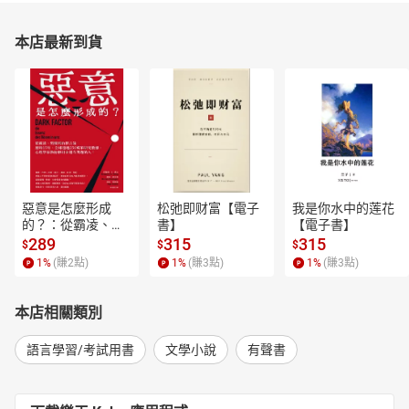
本店最新到貨
惡意是怎麼形成
松弛即财富【電子
我是你水中的莲花
的？：從霸凌、劈
書】
【電子書】
腿到仇恨言論，歷
289
315
315
$
$
$
時15年、全球超過
1
%
(賺
2
點)
1
%
(賺
3
點)
1
%
(賺
3
點)
250萬筆研究數
據，心理學家教你
揪出身邊有問題的
本店相關類別
人！【電子書】
語言學習/考試用書
文學小說
有聲書