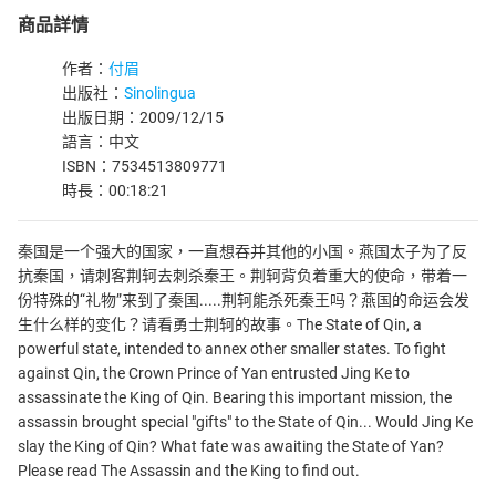
商品詳情
作者：
付眉
出版社：
Sinolingua
出版日期：2009/12/15
語言：中文
ISBN：7534513809771
時長：00:18:21
秦国是一个强大的国家，一直想吞并其他的小国。燕国太子为了反
抗秦国，请刺客荆轲去刺杀秦王。荆轲背负着重大的使命，带着一
份特殊的“礼物”来到了秦国.....荆轲能杀死秦王吗？燕国的命运会发
生什么样的变化？请看勇士荆轲的故事。The State of Qin, a
powerful state, intended to annex other smaller states. To fight
against Qin, the Crown Prince of Yan entrusted Jing Ke to
assassinate the King of Qin. Bearing this important mission, the
assassin brought special "gifts" to the State of Qin... Would Jing Ke
slay the King of Qin? What fate was awaiting the State of Yan?
Please read The Assassin and the King to find out.