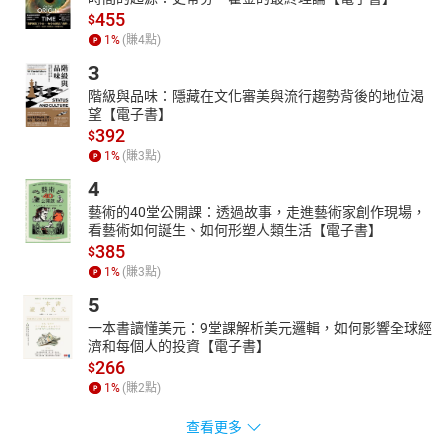
455
$
1
%
(賺
4
點)
3
階級與品味：隱藏在文化審美與流行趨勢背後的地位渴
望【電子書】
392
$
1
%
(賺
3
點)
4
藝術的40堂公開課：透過故事，走進藝術家創作現場，
看藝術如何誕生、如何形塑人類生活【電子書】
385
$
1
%
(賺
3
點)
5
一本書讀懂美元：9堂課解析美元邏輯，如何影響全球經
濟和每個人的投資【電子書】
266
$
1
%
(賺
2
點)
查看更多