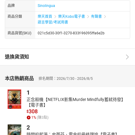
品牌
Sinolingua
商品分類
樂天首頁
樂天Kobo電子書
有聲書
語言學習/考試用書
商品貨號(SKU)
021c5d30-30f1-3270-833f-96095ffa6e2b
退換貨須知
本店熱銷商品
排名期間：2026/7/30 - 2026/8/5
1
正念殺機【NETFLIX影集Murder Mindfully蓄弒待發】
【電子書】
308
$
1
%
(賺
3
點)
2
時間的起源：史蒂芬．霍金的最終理論【電子書】