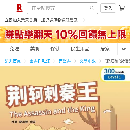
登入
立即加入樂天會員，讓您邊購物邊賺點數！
購物網分類
免運
美食
保健
民生用品
居家
3C
樂天首頁
圖書與雜誌
有聲書
文學小說
“彩虹桥”汉语
天天免運
美食蛋糕
養生保健
民生用品
居家生活
3C家電
運動休閒
親子玩具
女裝
男裝
化妝保養
情趣用品