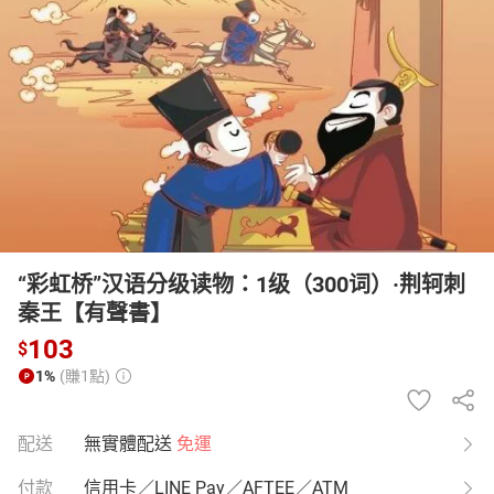
日本購物
電子/紙本書
HOT
“彩虹桥”汉语分级读物：1级（300词）·荆轲刺
秦王【有聲書】
103
$
1%
(賺1點)
配送
無實體配送
免運
付款
信用卡／LINE Pay／AFTEE／ATM