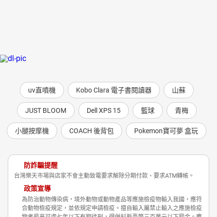
uv直噴機
Kobo Clara 電子書閱讀器
山蘇
JUST BLOOM
Dell XPS 15
籃球
青梅
小腿按摩機
COACH 後背包
Pokemon寶可夢 盒玩
防詐騙提醒
台灣樂天市場與店家不會主動致電要求解除分期付款、要求ATM轉帳。
政策宣導
為防治動物傳染病，境外動物或動物產品等應施檢疫物輸入我國，應符
合動物檢疫規定，並依規定申請檢疫。擅自輸入屬禁止輸入之應施檢疫
物者最高可處七年以下有期徒刑，得併科新臺幣三百萬元以下罰金。應