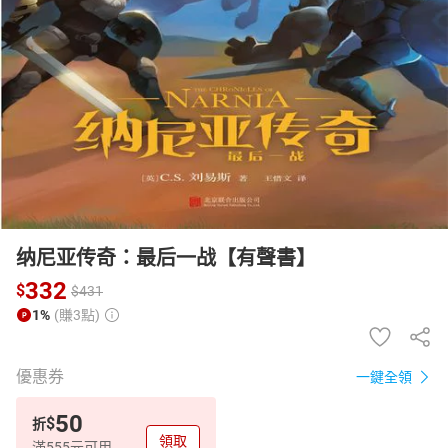
日本購物
電子/紙本書
HOT
纳尼亚传奇：最后一战【有聲書】
332
$
$
431
1%
(賺3點)
優惠券
一鍵全領
50
$
折
領取
滿555元可用