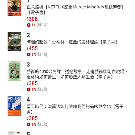
1
正念殺機【NETFLIX影集Murder Mindfully蓄弒待發】
【電子書】
308
$
1
%
(賺
3
點)
2
時間的起源：史蒂芬．霍金的最終理論【電子書】
455
$
1
%
(賺
4
點)
3
藝術的40堂公開課：透過故事，走進藝術家創作現場，
看藝術如何誕生、如何形塑人類生活【電子書】
385
$
1
%
(賺
3
點)
4
扁平時代：演算法如何限縮我們的品味與文化【電子
書】
385
$
1
%
(賺
3
點)
5