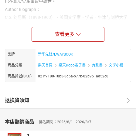
已在现实火车事故中离世。
Author Biograph：
C.S. 刘易斯（1898-1963），英国文学家、学者，牛津与剑桥大学
教授，20 世纪重要基督教作者之一。他与《魔戒》作者托尔金组建
文学团体 “淡墨会”，常于酒吧探讨创作。刘易斯学识渊博，研究中
查看更多
世纪文学造诣深厚，著述涵盖小说、批评、神学等领域，代表作除
《纳尼亚传奇》（1950-1956 年出版，全球销量超 1 亿册），还有
科幻 “空间三部曲” 及神学著作《返璞归真》。他的作品融合神话、
品牌
新华先锋/EWAYBOOK
奇幻与信仰，影响深远，《哈利・波特》作者 J.K. 罗琳曾称其为灵
感来源之一。
商品分類
樂天首頁
樂天Kobo電子書
有聲書
文學小說
商品貨號(SKU)
021f7180-18b3-3d5a-b77b-82b951ad52c8
退換貨須知
本店熱銷商品
排名期間：2026/8/1 - 2026/8/7