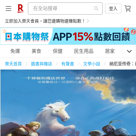
登入
立即加入樂天會員，讓您邊購物邊賺點數！
購物網分類
免運
美食
保健
民生用品
居家
3C
樂天首頁
圖書與雜誌
有聲書
文學小說
纳尼亚传奇：
天天免運
美食蛋糕
養生保健
民生用品
居家生活
3C家電
運動休閒
親子玩具
女裝
男裝
化妝保養
情趣用品