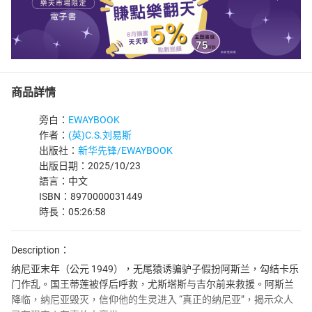
商品詳情
旁白：
EWAYBOOK
作者：
(英)C.S.刘易斯
出版社：
新华先锋/EWAYBOOK
出版日期：2025/10/23
語言：中文
ISBN：8970000031449
時長：05:26:58
Description：
纳尼亚末年（公元 1949），无尾猿诱骗驴子假扮阿斯兰，勾结卡乐
门作乱。国王蒂莲被俘后呼救，尤斯塔斯与吉尔前来救援。阿斯兰
降临，纳尼亚毁灭，信仰他的生灵进入 “真正的纳尼亚”，揭示众人