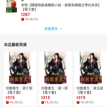
本物【韓國現象級暢銷小說，被譽為韓國文學的未來】
【電子書】
287
$
1
%
(賺
2
點)
查看更多
本店最新到貨
剑傲重生：第七部
剑傲重生：第一部
剑傲重生：第五部
【電子書】
【電子書】
【電子書】
315
315
315
$
$
$
1
%
(賺
3
點)
1
%
(賺
3
點)
1
%
(賺
3
點)