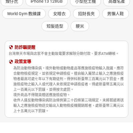
煙仔虎
iPhone 13 128GB
小型挖土機
高雄名產
World Gym 教練課
女睡衣
招財長夾
男懶人鞋
短髮造型
粳米
防詐騙提醒
台灣樂天市場與店家不會主動致電要求解除分期付款、要求ATM轉帳。
政策宣導
為防治動物傳染病，境外動物或動物產品等應施檢疫物輸入我國，應符
合動物檢疫規定，並依規定申請檢疫。擅自輸入屬禁止輸入之應施檢疫
物者最高可處七年以下有期徒刑，得併科新臺幣三百萬元以下罰金。應
施檢疫物之輸入人或代理人未依規定申請檢疫者，得處新臺幣五萬元以
上一百萬元以下罰鍰，並得按次處罰。
境外商品不得隨貨贈送應施檢疫物。
收件人違反動物傳染病防治條例第三十四條第三項規定，未將郵遞寄送
輸入之應施檢疫物送交輸出入動物檢疫機關銷燬者，處新臺幣三萬元以
上十五萬元以下罰鍰。