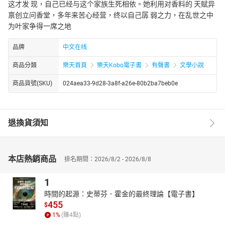
这才发 现，自己已经与这个家族生死相依。她利用对香料的 天赋异
禀创立问香堂，多年来苦心经营，终以自己孱 弱之力，在乱世之中
为叶家争得一席之地
品牌
中文在线
商品分類
樂天首頁
樂天Kobo電子書
有聲書
文學小說
商品貨號(SKU)
024aea33-9d28-3a8f-a26e-80b2ba7beb0e
退換貨須知
本店熱銷商品
排名期間：2026/8/2 - 2026/8/8
1
時間的起源：史蒂芬．霍金的最終理論【電子書】
455
$
1
%
(賺
4
點)