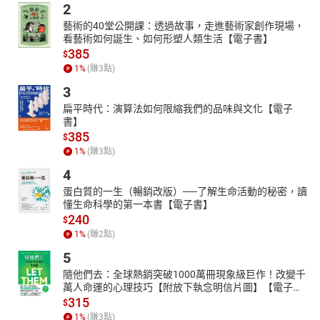
2
藝術的40堂公開課：透過故事，走進藝術家創作現場，
看藝術如何誕生、如何形塑人類生活【電子書】
385
$
1
%
(賺
3
點)
3
扁平時代：演算法如何限縮我們的品味與文化【電子
書】
385
$
1
%
(賺
3
點)
4
蛋白質的一生（暢銷改版）──了解生命活動的秘密，讀
懂生命科學的第一本書【電子書】
240
$
1
%
(賺
2
點)
5
隨他們去：全球熱銷突破1000萬冊現象級巨作！改變千
萬人命運的心理技巧【附放下執念明信片圖】【電子
書】
315
$
1
%
(賺
3
點)