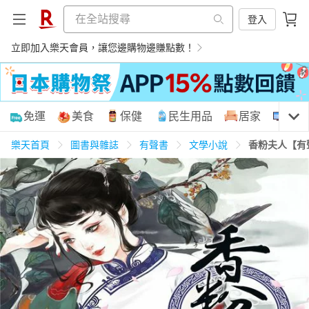
登入
立即加入樂天會員，讓您邊購物邊賺點數！
購物網分類
免運
美食
保健
民生用品
居家
3C
樂天首頁
圖書與雜誌
有聲書
文學小說
香粉夫人【有
天天免運
美食蛋糕
養生保健
民生用品
居家生活
3C家電
運動休閒
親子玩具
女裝
男裝
化妝保養
情趣用品