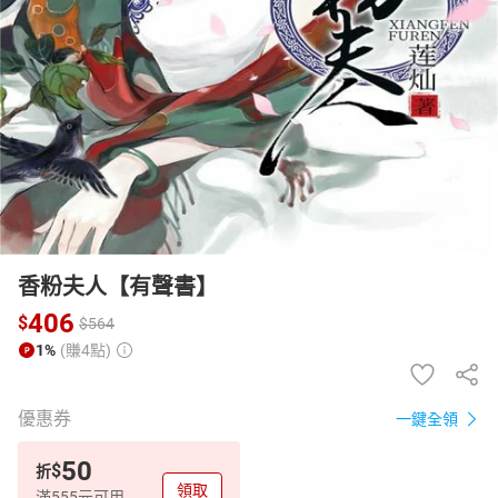
日本購物
電子/紙本書
HOT
香粉夫人【有聲書】
406
$
$
564
1%
(賺4點)
優惠券
一鍵全領
50
$
折
領取
滿555元可用