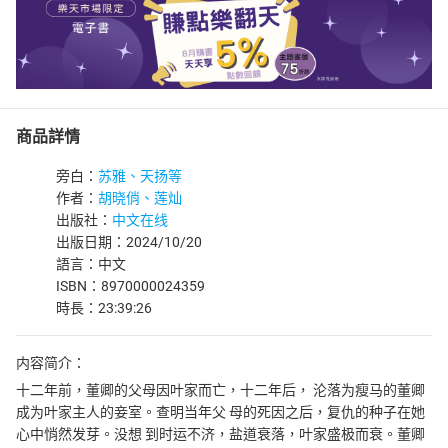
商品詳情
旁白：
苏雅、天扬等
作者：
胡晓俏、莲灿
出版社：
中文在线
出版日期：2024/10/20
語言：中文
ISBN：8970000024359
時長：23:39:26
内容简介：
十二年前，董卿的父母因叶家而亡，十二年后， 沦落为瘦马的董卿
成为叶家主人的妾室。查明当年父 母的死因之后，复仇的种子在她
心中悄然发芽。没想 到时运不济，盐道衰落，叶家盛极而衰。董卿