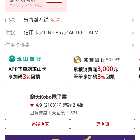
2026/08/09 15:59
截止
配送
無實體配送
免運
付款
信用卡／LINE Pay／AFTEE／ATM
信用卡優惠
樂天Kobo電子書
4.9
(2188)
追蹤
2.4萬
出貨速度
1 天
回應率
57%
追蹤店家
逛店舖