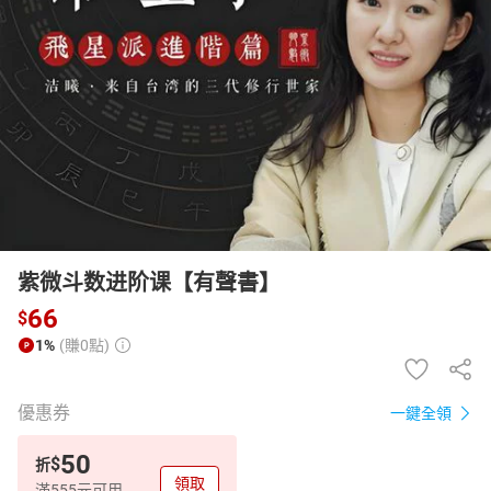
日本購物
電子/紙本書
HOT
紫微斗数进阶课【有聲書】
66
$
1%
(賺0點)
優惠券
一鍵全領
50
$
折
領取
滿555元可用