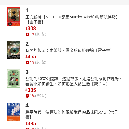
1
正念殺機【NETFLIX影集Murder Mindfully蓄弒待發】
【電子書】
308
$
1
%
(賺
3
點)
2
時間的起源：史蒂芬．霍金的最終理論【電子書】
455
$
1
%
(賺
4
點)
3
藝術的40堂公開課：透過故事，走進藝術家創作現場，
看藝術如何誕生、如何形塑人類生活【電子書】
385
$
1
%
(賺
3
點)
4
扁平時代：演算法如何限縮我們的品味與文化【電子
書】
385
$