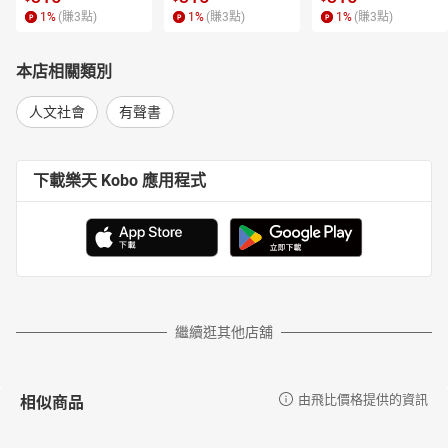
1
%
(賺
3
點)
1
%
(賺
3
點)
1
%
(賺
3
點)
本店相關類別
人文社會
有聲書
下載樂天 Kobo 應用程式
繼續逛其他店舖
相似商品
由飛比價格提供的資訊