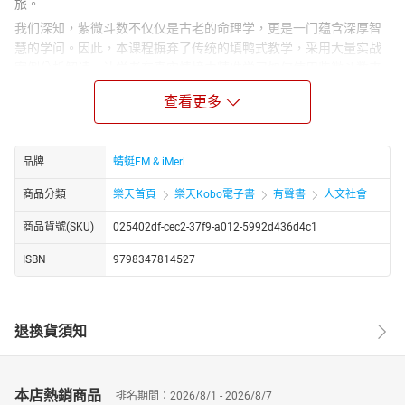
旅。
我们深知，紫微斗数不仅仅是古老的命理学，更是一门蕴含深厚智
慧的学问。因此，本课程摒弃了传统的填鸭式教学，采用大量实战
案例分析解读，让学者在真实情境中精准学习如何使用紫微斗数来
进行命理推演。从命宫、身宫到十二宫位的解读，从星曜特性到宫
查看更多
位关系的分析，每一个细节都经过精心打磨，确保学者能够真正理
解并掌握紫微斗数的精髓。
通过本课程的学习，你将不再受限于固定的预测模式，而是能够灵
品牌
蜻蜓FM & iMerl
活运用紫微斗数的预测术，对人生中的方方面面进行精准推演。无
论是事业、财运、婚姻还是健康，你都能从中找到答案，提前规
商品分類
樂天首頁
樂天Kobo電子書
有聲書
人文社會
划，趋吉避凶。
商品貨號(SKU)
025402df-cec2-37f9-a012-5992d436d4c1
此外，本课程还特别注重培养学者的解盘思维，让你在面对复杂的
命盘时，能够迅速找到切入点，理清思路，做出准确的判断。我们
ISBN
9798347814527
相信，只有真正理解了紫微斗数的逻辑和方法，才能在命运的道路
上走得更加稳健和自信。
现在就加入我们，一起开启这场紫微斗数的进阶之旅，掌握人生主
退換貨須知
动权，成就非凡人生！
http://www.youtube.com/channel/UC2yhCURng4uUj_phEqZwKig/
本店熱銷商品
排名期間：2026/8/1 - 2026/8/7