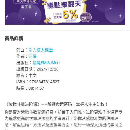
商品詳情
旁白：
引力波大课堂
作者：
洁曦
出版社：
蜻蜓FM & iMerl
出版日期：2024/12/28
語言：中文
ISBN：9798347814527
時長：08:14:57
《紫微斗数进阶课》——解锁命运密码，掌握人生主动权！
你是否对紫微斗数充满好奇，却苦于入门难、进阶更难？本课程专
为追求更高层次命理预测的学者设计，带你从紫微斗数的进阶理
念、解盘思维、方法以及逻辑等方面，进行一场深入浅出的学习之