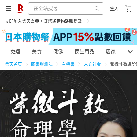
登入
立即加入樂天會員，讓您邊購物邊賺點數！
購物網分類
免運
美食
保健
民生用品
居家
3C
樂天首頁
圖書與雜誌
有聲書
人文社會
紫微斗数进阶
天天免運
美食蛋糕
養生保健
民生用品
居家生活
3C家電
運動休閒
親子玩具
女裝
男裝
化妝保養
情趣用品