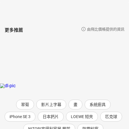
更多推薦
由飛比價格提供的資訊
翠菊
影片上字幕
畫
系統廚具
iPhone SE 3
日本鈣片
LOEWE 短夾
匹克球
NITORI宜得利家居 層架
防霾紗窗