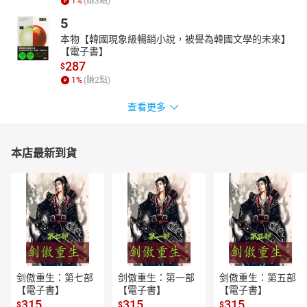
1
%
(賺
3
點)
5
本物【韓國現象級暢銷小說，被譽為韓國文學的未來】
【電子書】
287
$
1
%
(賺
2
點)
查看更多
本店最新到貨
剑傲重生：第七部
剑傲重生：第一部
剑傲重生：第五部
【電子書】
【電子書】
【電子書】
315
315
315
$
$
$