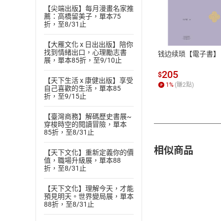
【尖端出版】每月漫畫名家推
付款方
薦：高橋留美子，單本75
折，至8/31止
ATM轉帳、信用卡
【大雁文化 x 日出出版】陪你
找到情緒出口，心理勵志書
钱边续琐【電子書】
展，單本85折，至9/10止
205
$
【天下生活 x 康健出版】享受
1
%
(賺
2
點)
自己喜歡的生活，單本85
折，至9/15止
【臺灣商務】解碼歷史書展~
穿梭時空的閱讀冒險，單本
85折，至8/31止
相似商品
【天下文化】重新定義你的價
值，職場升級展，單本88
折，至8/31止
【天下文化】理解今天，才能
預見明天。世界變局展，單本
88折，至8/31止