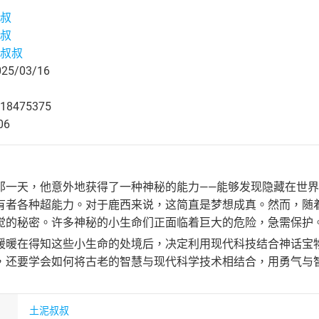
叔
叔
叔叔
5/03/16
18475375
06
那一天，他意外地获得了一种神秘的能力——能够发现隐藏在世
有者各种超能力。对于鹿西来说，这简直是梦想成真。然而，随
觉的秘密。许多神秘的小生命们正面临着巨大的危险，急需保护
暖暖在得知这些小生命的处境后，决定利用现代科技结合神话宝
，还要学会如何将古老的智慧与现代科学技术相结合，用勇气与
土泥叔叔