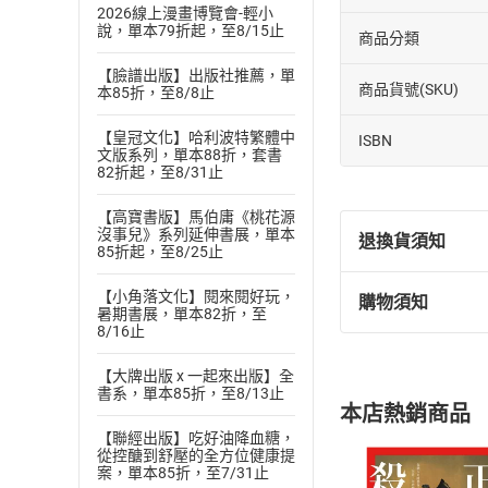
2026線上漫畫博覽會-輕小
說，單本79折起，至8/15止
商品分類
【臉譜出版】出版社推薦，單
商品貨號(SKU)
本85折，至8/8止
【皇冠文化】哈利波特繁體中
ISBN
文版系列，單本88折，套書
82折起，至8/31止
【高寶書版】馬伯庸《桃花源
沒事兒》系列延伸書展，單本
退換貨須知
85折起，至8/25止
【小角落文化】閱來閱好玩，
購物須知
退換貨規定：
暑期書展，單本82折，至
8/16止
(
一
)
依
消費
內容或一經提
【大牌出版 x 一起來出版】全
購書須知
定。
書系，單本85折，至8/13止
本店熱銷商品
(
二
)
消費者
【聯經出版】吃好油降血糖，
且已下載
/
存
從控醣到舒壓的全方位健康提
挑選
商
案，單本85折，至7/31止
退貨方式：您
Choose