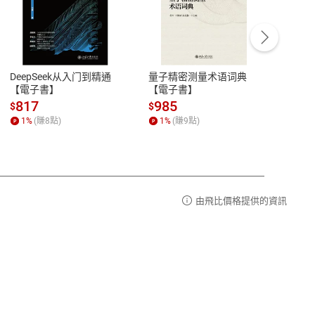
客服資訊
豫期
服務時間：週一到週五 10:00-12:00、
易解
13:00-17:00 (國定假日及例假日休息)
DeepSeek从入门到精通
量子精密测量术语词典
新西
品性
客服電話：0080-1857077
【電子書】
【電子書】
计研
請參
客服信箱：
聯絡店家
817
985
98
$
$
$
1
%
(賺
8
點)
1
%
(賺
9
點)
1
%
由飛比價格提供的資訊