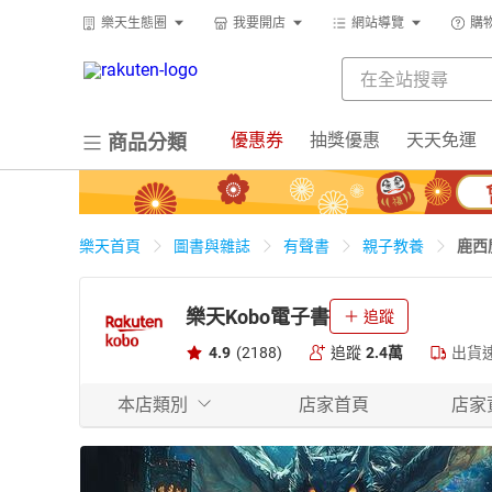
樂天生態圈
我要開店
網站導覽
購
優惠券
抽獎優惠
天天免運
商品分類
鹿西
樂天首頁
圖書與雜誌
有聲書
親子教養
樂天Kobo電子書
追蹤
4.9
(2188)
追蹤
2.4萬
出貨
本店類別
店家首頁
店家