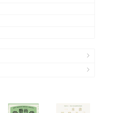
準則
第
2
條第
5
款之規定，「非以有形媒介提供之數位
，不適用消保法第
19
條第
1
項七日內無條件退貨之規
非以有形媒介提供之數位內容，消費者同意若訂購後
付款
方式
完成
訂單
中點選「瀏覽訂單明細」
>
「申請取消訂單
/
退
Payment
Complete