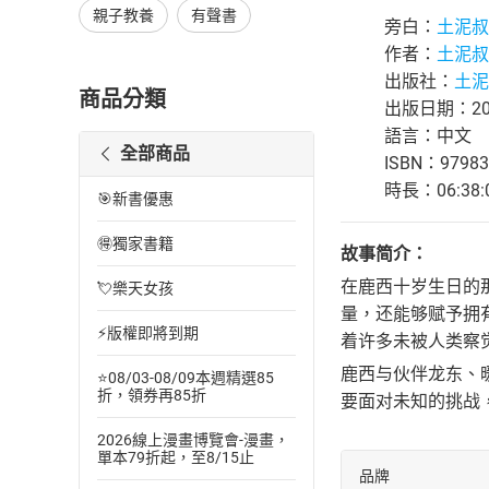
親子教養
有聲書
旁白：
土泥叔
作者：
土泥叔
出版社：
土泥
商品分類
出版日期：202
語言：中文
全部商品
ISBN：97983
時長：06:38:
🎯新書優惠
🉐獨家書籍
故事简介：
在鹿西十岁生日的
💘樂天女孩
量，还能够赋予拥
⚡版權即將到期
着许多未被人类察
鹿西与伙伴龙东、
⭐08/03-08/09本週精選85
折，領券再85折
要面对未知的挑战
2026線上漫畫博覽會-漫畫，
單本79折起，至8/15止
品牌