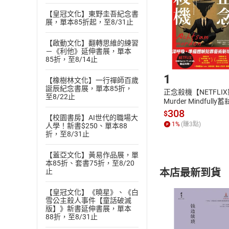
貨」，本店鋪
【皇冠文化】東野圭吾紀念書
請注意，樂天
展，單本85折起，至8/31止
購書後，
【啟動文化】翻轉思維的練習
－《利他》延伸書展，單本
85折，至8/14止
Step1
1
【橡樹林文化】一行禪師百歲
誕辰紀念書展，單本85折，
正念殺機【NETFLI
至8/22止
Murder Mindfully
發】【電子書】
308
$
【校園書房】AI世代的職場大
1
%
(賺
3
點)
人學！新書$250、單本88
折，至8/31止
【蓋亞文化】黃易作品展，單
本85折、套書75折，至8/20
本店最新到貨
止
【皇冠文化】《曉星》、《白
雪公主殺人事件【童話破滅
版】》新書延伸書展，單本
88折，至8/31止