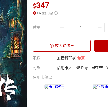
347
$
1%
(賺3點)
數量
放入購物車
配送
無實體配送
免運
付款
信用卡／LINE Pay／AFTEE／
信用卡優惠