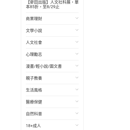
【麥田出版】人文社科展，單
本85折，至8/29止
商業理財
文學小說
投資理財
人文社會
經濟/趨勢
歐美文學
心理勵志
財務/金融
日本文學
國際關係
漫畫/輕小說/圖文書
管理/領導
韓國文學
政治
心靈成長/情緒
親子教養
職場工作術
華文文學
社會科學
人際關係
輕小說
生活風格
成功法
經典文學
台灣/中國歷史
兩性關係
奇幻/科幻
教育現場
醫療保健
行銷/廣告
成長/家庭生活小說
日/韓歷史
心理學
愛情故事
兒童文學/故事
飲食/食譜
自然科普
傳記
懸疑/推理小說
其他歷史/史學
職場/社會寫實
兒童科普/學習
健身/美顏
健康/養生
18+成人
商務/商學
科幻/奇幻小說
法律
懸疑/推理
育兒百科
運動/遊戲
常見疾病
生物科學