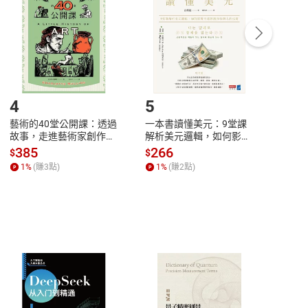
/退貨。
登入帳號，下載書籍後看書
4
5
6
藝術的40堂公開課：透過
一本書讀懂美元：9堂課
本物
故事，走進藝術家創作現
解析美元邏輯，如何影響
說，
場，看藝術如何誕生、如
全球經濟和每個人的投資
來】
385
266
28
$
$
$
何形塑人類生活【電子
【電子書】
1
%
(賺
3
點)
1
%
(賺
2
點)
1
%
書】