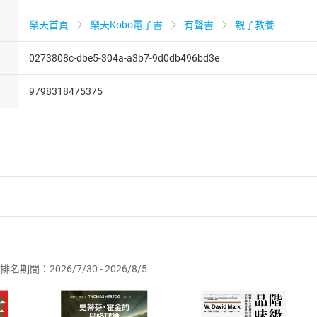
樂天首頁
樂天Kobo電子書
有聲書
親子教養
0273808c-dbe5-304a-a3b7-9d0db496bd3e
9798318475375
者保護法
第
19
條第
1
項後段
暨
通訊交易解除權合理例外情事適用
供即為完成之線上服務，經消費者事先同意始提供。」 之商品
排名期間：2026/7/30 - 2026/8/5
訂購本店鋪之商品即代表知悉本店鋪所銷售之商品為電子書，屬
取電子書，不得請求退貨退款。
品
放入
購物車
登入
帳號
欲取消訂單或辦理退貨時，請登入樂天市場，並於「我的訂單」
Shopping cart
Login