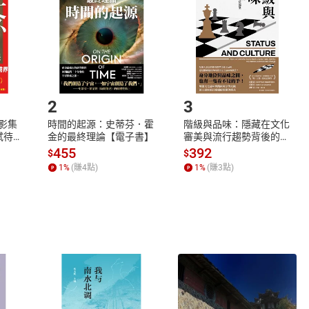
將依您的申請進行審核，待審核通過後將為您辦理退款事宜。
市場須以整筆訂單為單位進行取消/退貨，恕無法以單支商品取消
如何開始使用？
.選擇閱讀載具
Step2.
2
3
X影集
時間的起源：史蒂芬．霍
階級與品味：隱藏在文化
蓄弒待
金的最終理論【電子書】
審美與流行趨勢背後的地
位渴望【電子書】
455
392
$
$
1
%
(賺
4
點)
1
%
(賺
3
點)