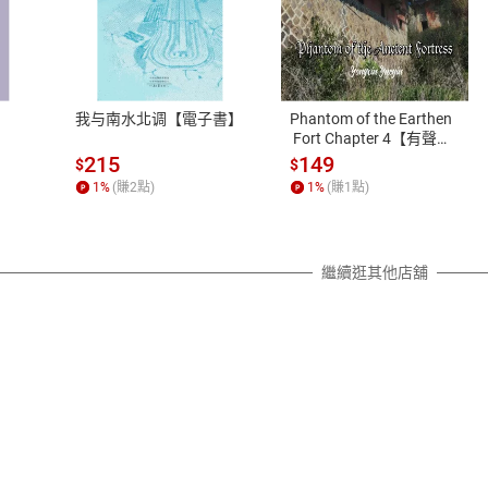
式
退換貨規範
、LINE PAY、AFTEE
本店是否提供消費者保護法七日猶
之權利，遽消費者保護法及通訊交
我与南水北调【電子書】
Phantom of the Earthen
除權合理例外情事適用準則，依商
 Fort Chapter 4【有聲
書】
質各有不同規定。詳細退換貨說明
215
149
$
$
照各商品說明。
1
%
(賺
2
點)
1
%
(賺
1
點)
詳細說明
繼續逛其他店舖