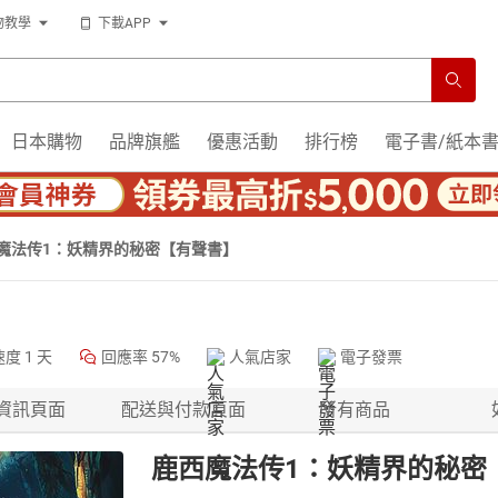
物教學
下載APP
日本購物
品牌旗艦
優惠活動
排行榜
電子書/紙本
魔法传1：妖精界的秘密【有聲書】
速度
1 天
回應率
57%
人氣店家
電子發票
資訊頁面
配送與付款頁面
所有商品
鹿西魔法传1：妖精界的秘密