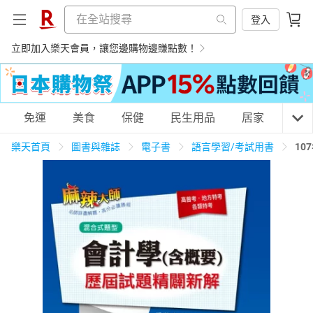
登入
立即加入樂天會員，讓您邊購物邊賺點數！
購物網分類
免運
美食
保健
民生用品
居家
3C
樂天首頁
圖書與雜誌
電子書
語言學習/考試用書
10
天天免運
美食蛋糕
養生保健
民生用品
居家生活
3C家電
運動休閒
親子玩具
女裝
男裝
化妝保養
情趣用品