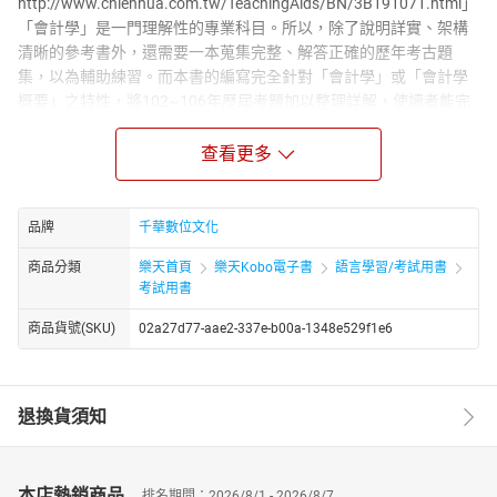
http://www.chienhua.com.tw/TeachingAids/BN/3B191071.html」
「會計學」是一門理解性的專業科目。所以，除了說明詳實、架構
清晰的參考書外，還需要一本蒐集完整、解答正確的歷年考古題
集，以為輔助練習。而本書的編寫完全針對「會計學」或「會計學
概要」之特性，將102~106年歷屆考題加以整理詳解，使讀者能完
全掌握「會計學」或「會計學概要」的出題方向。本書收錄
102~106年之高普考、關務、地特等各類特考之會計學(含概要)相
查看更多
關試題，並由新至舊依序排列。隨書輔材則收錄100~101年試題。
更聘請名師針對考生面對題目無從下筆的困難，重新新編解題架
構，包含思考索引、「圖解式」解題架構、觀念延伸、類似考題、
品牌
千華數位文化
參考書目等，指導考生如何迅速整理答題要點，並補充相關知識連
商品分類
樂天首頁
樂天Kobo電子書
語言學習/考試用書
結，是您獲得高分的最佳選擇！
考試用書
商品貨號(SKU)
02a27d77-aae2-337e-b00a-1348e529f1e6
退換貨須知
本店熱銷商品
排名期間：2026/8/1 - 2026/8/7