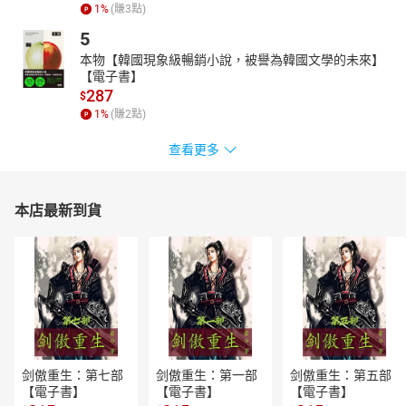
1
%
(賺
3
點)
5
本物【韓國現象級暢銷小說，被譽為韓國文學的未來】
【電子書】
287
$
1
%
(賺
2
點)
查看更多
本店最新到貨
剑傲重生：第七部
剑傲重生：第一部
剑傲重生：第五部
【電子書】
【電子書】
【電子書】