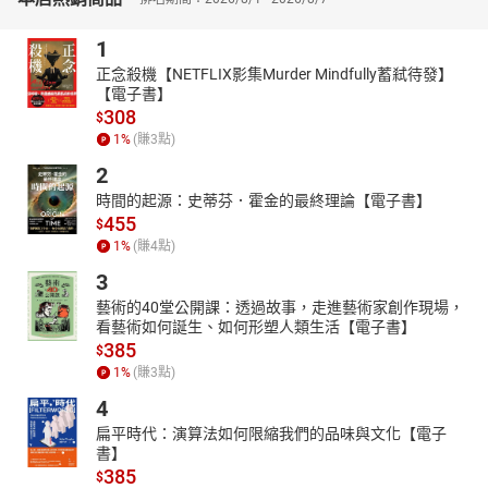
1
正念殺機【NETFLIX影集Murder Mindfully蓄弒待發】
【電子書】
308
$
1
%
(賺
3
點)
2
時間的起源：史蒂芬．霍金的最終理論【電子書】
455
$
1
%
(賺
4
點)
3
藝術的40堂公開課：透過故事，走進藝術家創作現場，
看藝術如何誕生、如何形塑人類生活【電子書】
385
$
1
%
(賺
3
點)
4
扁平時代：演算法如何限縮我們的品味與文化【電子
書】
385
$