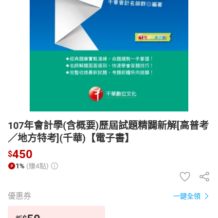
日本購物
電子/紙本書
HOT
107年會計學(含概要)歷屆試題精闢新解[高普考
／地方特考](千華)【電子書】
450
$
1%
(賺4點)
優惠券
一鍵全領