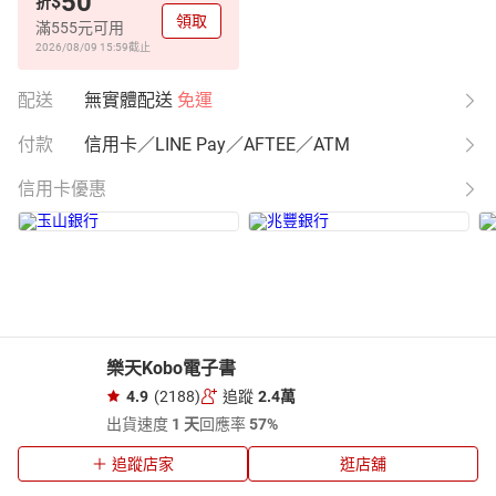
50
$
折
領取
滿555元可用
2026/08/09 15:59
截止
配送
無實體配送
免運
付款
信用卡／LINE Pay／AFTEE／ATM
信用卡優惠
樂天Kobo電子書
4.9
(2188)
追蹤
2.4萬
出貨速度
1 天
回應率
57%
追蹤店家
逛店舖