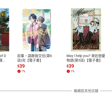
式
退換貨規範
、LINE PAY、AFTEE
本店是否提供消費者保護法七日猶
之權利，遽消費者保護法及通訊交
of D
前輩，請跟我交往(第6
May I help you? 漸近戀愛
除權合理例外情事適用準則，依商
有聲
話)完【電子書】
物語(第5話)【電子書】
質各有不同規定。詳細退換貨說明
39
39
$
$
照各商品說明。
1
%
1
%
詳細說明
繼續逛其他店舖