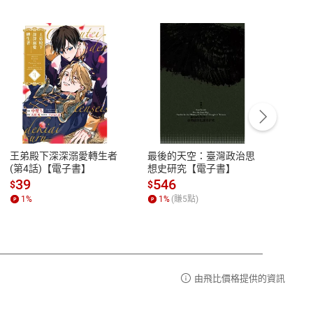
客服資訊
豫期
服務時間：週一到週五 10:00-12:00、
易解
13:00-17:00 (國定假日及例假日休息)
王弟殿下深深溺愛轉生者
最後的天空：臺灣政治思
鬼島
品性
客服電話：0080-1857077
(第4話)【電子書】
想史研究【電子書】
小事
請參
客服信箱：
聯絡店家
39
546
33
$
$
$
1
%
1
%
(賺
5
點)
1
%
由飛比價格提供的資訊