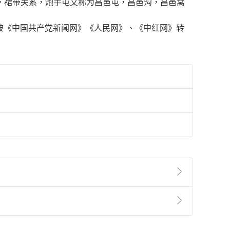
，裙带关系，炮手屯又称为昌邑屯，昌邑沟，昌邑窝
快被《中国共产党新闻网》《人民网》、《中红网》转
準則
第
2
條第
5
款之規定，「非以有形媒介提供之數位