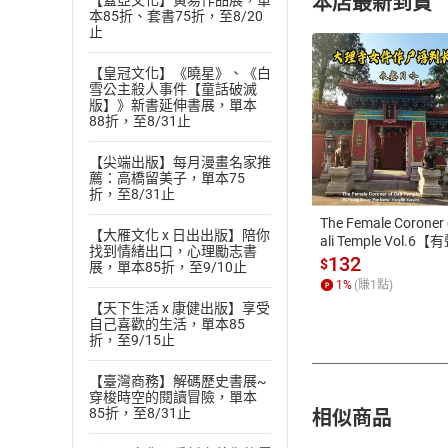
本店最新到貨
【蓋亞文化】黃易作品展，單
本85折、套書75折，至8/20
止
【皇冠文化】《曉星》、《白
雪公主殺人事件【童話破滅
版】》新書延伸書展，單本
88折，至8/31止
付款方
【尖端出版】每月漫畫名家推
薦：高橋留美子，單本75
ATM轉帳、信用卡
折，至8/31止
The Female Coroner 
【大雁文化 x 日出出版】陪你
ali Temple Vol.6【
找到情緒出口，心理勵志書
書】
132
$
展，單本85折，至9/10止
1
%
(賺
1
點)
【天下生活 x 康健出版】享受
自己喜歡的生活，單本85
折，至9/15止
【臺灣商務】解碼歷史書展~
穿梭時空的閱讀冒險，單本
相似商品
85折，至8/31止