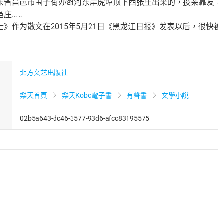
东省昌邑市围子街办潍河东岸虎埠顶下西张庄出来的，投亲靠友
邑庄……
士》作为散文在2015年5月21日《黑龙江日报》发表以后，很
北方文艺出版社
樂天首頁
樂天Kobo電子書
有聲書
文學小說
02b5a643-dc46-3577-93d6-afcc83195575
者保護法
第
19
條第
1
項後段
暨
通訊交易解除權合理例外情事適用