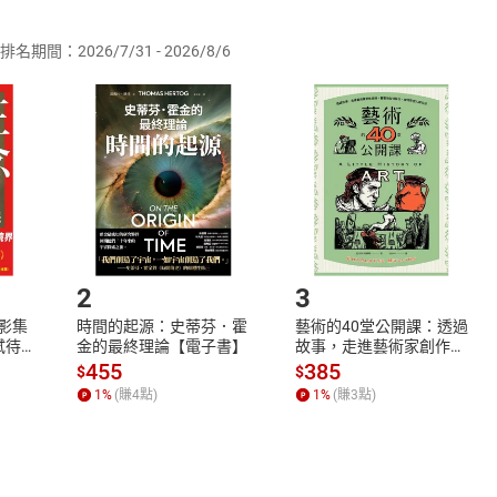
供即為完成之線上服務，經消費者事先同意始提供。」 之商品
排名期間：2026/7/31 - 2026/8/6
訂購本店鋪之商品即代表知悉本店鋪所銷售之商品為電子書，屬
取電子書，不得請求退貨退款。
品
放入
購物車
登入
帳號
欲取消訂單或辦理退貨時，請登入樂天市場，並於「我的訂單」
Shopping cart
Login
將依您的申請進行審核，待審核通過後將為您辦理退款事宜。
市場須以整筆訂單為單位進行取消/退貨，恕無法以單支商品取消
如何開始使用？
.選擇閱讀載具
Step2.
2
3
X影集
時間的起源：史蒂芬．霍
藝術的40堂公開課：透過
蓄弒待
金的最終理論【電子書】
故事，走進藝術家創作現
場，看藝術如何誕生、如
455
385
$
$
何形塑人類生活【電子
1
%
(賺
4
點)
1
%
(賺
3
點)
書】