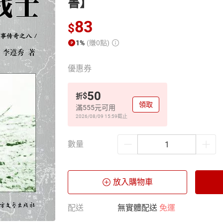
書】
83
$
1%
(賺0點)
優惠券
50
$
折
領取
滿555元可用
2026/08/09 15:59
截止
數量
放入購物車
配送
無實體配送
免運