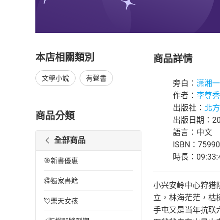
本店相關類別
商品詳情
文學小說
有聲書
旁白：
潇湘一
作者：
李尊秀
出版社：
北方
商品分類
出版日期：202
語言：中文
全部商品
ISBN：75990
時長：09:33:
🎯新書優惠
🉐獨家書籍
小兴安岭中心狩猎队
立，林海茫茫，枯
💘樂天女孩
手屯又是当年抗联