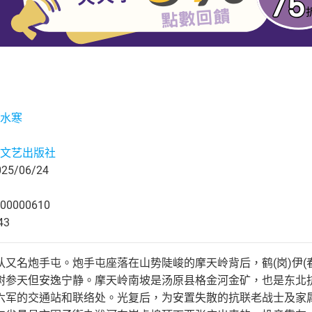
水寒
文艺出版社
5/06/24
00000610
43
又名炮手屯。炮手屯座落在山势陡峻的摩天岭背后，鹤(岗)伊(
树参天但安逸宁静。摩天岭南坡是汤原县格金河金矿，也是东北
六军的交通站和联络处。光复后，为安置失散的抗联老战士及家