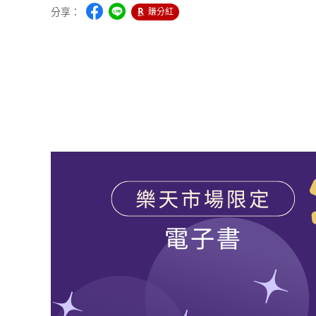
分享：
賺分紅