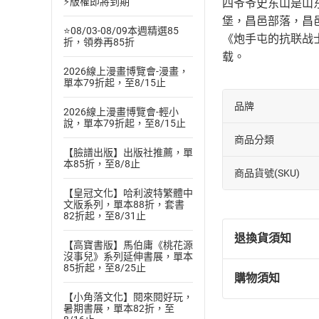
⚡版權即將到期
四爷爷史东山是山
堡，昌邑部落，昌
⭐08/03-08/09本週精選85
《炮手屯的抗联战
折，領券再85折
载。
2026線上漫畫博覽會-漫畫，
單本79折起，至8/15止
品牌
2026線上漫畫博覽會-輕小
說，單本79折起，至8/15止
商品分類
【臉譜出版】出版社推薦，單
本85折，至8/8止
商品貨號(SKU)
【皇冠文化】哈利波特繁體中
文版系列，單本88折，套書
82折起，至8/31止
退換貨須知
【高寶書版】馬伯庸《桃花源
沒事兒》系列延伸書展，單本
85折起，至8/25止
購物須知
退換貨規定：
【小角落文化】閱來閱好玩，
(
一
)
依
消費
暑期書展，單本82折，至