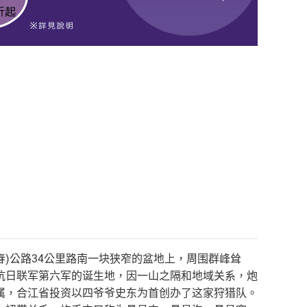
春)公路34公里路南一块狭窄的盆地上，周围群峰耸
抗日联军第六军的诞生地，因一山之隔和地域关系，炮
属，合江省投资以四爷爷史东为首创办了这家狩猎队。