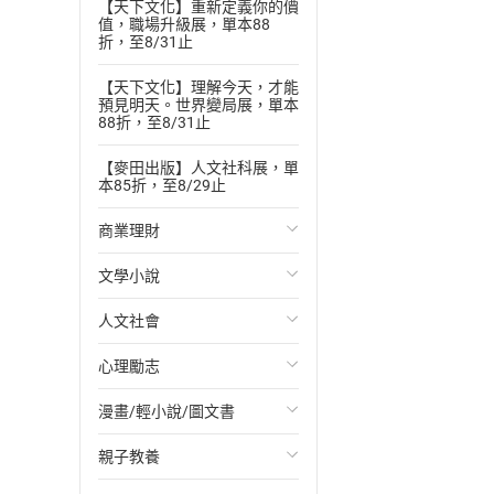
【天下文化】重新定義你的價
值，職場升級展，單本88
折，至8/31止
【天下文化】理解今天，才能
預見明天。世界變局展，單本
88折，至8/31止
【麥田出版】人文社科展，單
本85折，至8/29止
商業理財
文學小說
投資理財
人文社會
經濟/趨勢
歐美文學
心理勵志
財務/金融
日本文學
國際關係
漫畫/輕小說/圖文書
管理/領導
韓國文學
政治
心靈成長/情緒
親子教養
職場工作術
華文文學
社會科學
人際關係
輕小說