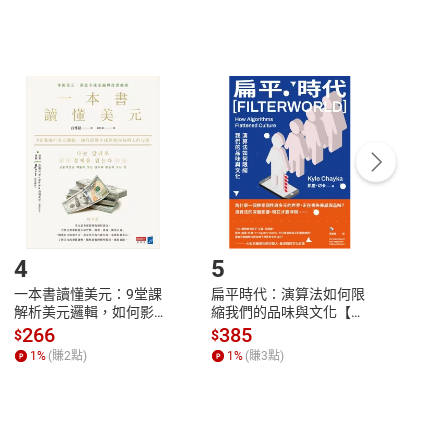
，不適用消保法第
19
條第
1
項七日內無條件退貨之規
非以有形媒介提供之數位內容，消費者同意若訂購後
付款
方式
完成
訂單
中點選「瀏覽訂單明細」
>
「申請取消訂單
/
退
Payment
Complete
/退貨。
登入帳號，下載書籍後看書
4
5
6
一本書讀懂美元：9堂課
扁平時代：演算法如何限
本物
解析美元邏輯，如何影響
縮我們的品味與文化【電
說，
全球經濟和每個人的投資
子書】
來】
266
385
28
$
$
$
【電子書】
1
%
(賺
2
點)
1
%
(賺
3
點)
1
%