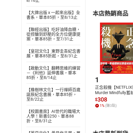
內容或一經提
8/16止
購書須知
定。
本店熱銷商品
【大牌出版 x 一起來出版】全
(
二
)
消費者
書系，單本85折，至8/13止
且已下載
/
存
挑選
商
【聯經出版】吃好油降血糖，
退貨方式：您
Choose
從控醣到舒壓的全方位健康提
貨」，本店鋪
案，單本85折，至7/31止
請注意，樂天
購書後，
【皇冠文化】東野圭吾紀念書
展，單本85折起，至8/31止
【啟動文化】翻轉思維的練習
Step1
－《利他》延伸書展，單本
85折，至8/14止
1
正念殺機【NETFLI
【橡樹林文化】一行禪師百歲
Murder Mindfully
誕辰紀念書展，單本85折，
發】【電子書】
308
至8/22止
$
1
%
(賺
3
點)
【校園書房】AI世代的職場大
人學！新書$250、單本88
折，至8/31止