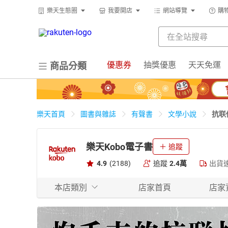
樂天生態圈
我要開店
網站導覽
購
優惠券
抽獎優惠
天天免運
商品分類
抗联
樂天首頁
圖書與雜誌
有聲書
文學小說
樂天Kobo電子書
追蹤
4.9
(2188)
追蹤
2.4萬
出貨
本店類別
店家首頁
店家