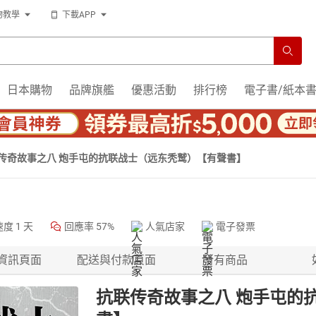
物教學
下載APP
日本購物
品牌旗艦
優惠活動
排行榜
電子書/紙本
传奇故事之八 炮手屯的抗联战士（远东秃鹫）【有聲書】
速度
1 天
回應率
57%
人氣店家
電子發票
資訊頁面
配送與付款頁面
所有商品
抗联传奇故事之八 炮手屯的