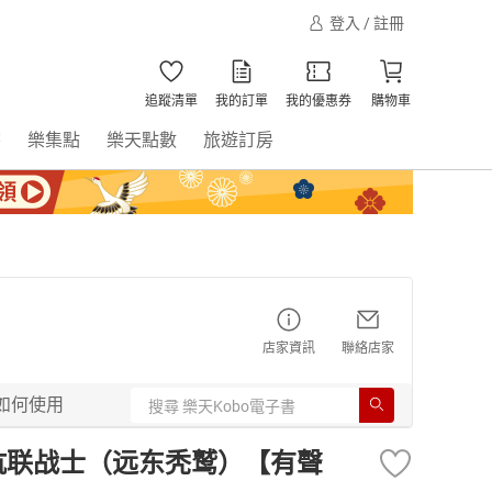
登入 / 註冊
追蹤清單
我的訂單
我的優惠券
購物車
書
樂集點
樂天點數
旅遊訂房
店家資訊
聯絡店家
如何使用
抗联战士（远东秃鹫）【有聲