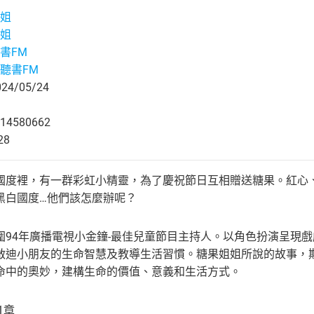
姐
姐
書FM
聽書FM
4/05/24
14580662
28
國度裡，有一群彩虹小精靈，為了慶祝節日互相贈送糖果。紅心
黑白國度…他們該怎麼辦呢？
圍94年廣播電視小金鐘-最佳兒童節目主持人。以角色扮演呈現
啟迪小朋友的生命智慧及教導生活習慣。糖果姐姐所說的故事，
命中的奧妙，建構生命的價值、意義和生活方式。
1章