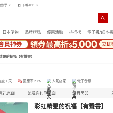
物教學
下載APP
日本購物
品牌旗艦
優惠活動
排行榜
電子書/紙本
精靈的祝福【有聲書】
速度
1 天
回應率
57%
人氣店家
電子發票
資訊頁面
配送與付款頁面
所有商品
彩虹精靈的祝福【有聲書】