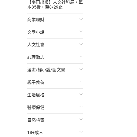
【麥田出版】人文社科展，單
本85折，至8/29止
商業理財
文學小說
投資理財
人文社會
經濟/趨勢
歐美文學
心理勵志
財務/金融
日本文學
國際關係
漫畫/輕小說/圖文書
管理/領導
韓國文學
政治
心靈成長/情緒
親子教養
職場工作術
華文文學
社會科學
人際關係
輕小說
生活風格
成功法
經典文學
台灣/中國歷史
兩性關係
奇幻/科幻
教育現場
醫療保健
行銷/廣告
成長/家庭生活小說
日/韓歷史
心理學
愛情故事
兒童文學/故事
飲食/食譜
自然科普
傳記
懸疑/推理小說
其他歷史/史學
職場/社會寫實
兒童科普/學習
健身/美顏
健康/養生
18+成人
商務/商學
科幻/奇幻小說
法律
懸疑/推理
育兒百科
運動/遊戲
常見疾病
生物科學