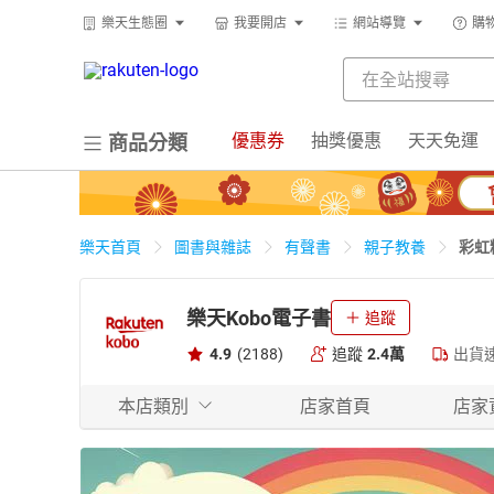
樂天生態圈
我要開店
網站導覽
購
優惠券
抽獎優惠
天天免運
商品分類
彩虹
樂天首頁
圖書與雜誌
有聲書
親子教養
樂天Kobo電子書
追蹤
4.9
(2188)
追蹤
2.4萬
出貨
本店類別
店家首頁
店家