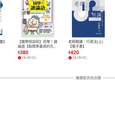
式
退換貨規範
、LINE PAY、AFTEE
本店是否提供消費者保護法七日猶
之權利，遽消費者保護法及通訊交
書】
【國學特訓班】同學！讀
老師開講：行政法(上)
除權合理例外情事適用準則，依商
論語【點閱率最高的孔子
【電子書】
篇】逗趣的文配圖情境式
質各有不同規定。詳細退換貨說明
380
420
$
$
講解，學習聖人老師和學
照各商品說明。
1
%
(賺
3
點)
1
%
(賺
4
點)
霸弟子的高情商，開拓人
詳細說明
生格局！【電子書】
繼續逛其他店舖