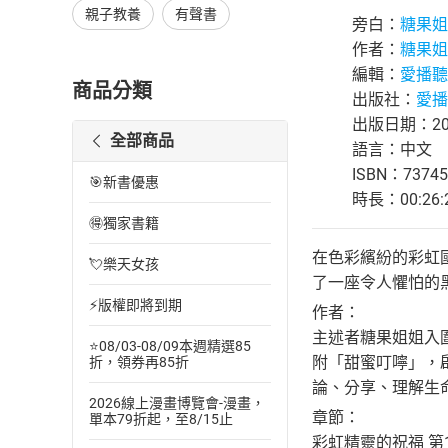
親子教養
有聲書
旁白：
糖果姐
作者：
糖果姐
編輯：
愛播聽
商品分類
出版社：
愛播
出版日期：202
全部商品
語言：中文
ISBN：73745
🎯新書優惠
時長：00:26:
🉐獨家書籍
在色彩繽紛的彩虹
💘樂天女孩
了一座令人懼怕的
⚡版權即將到期
作者：
主述者糖果姐姐入
⭐08/03-08/09本週精選85
附「甜蜜叮嚀」，
折，領券再85折
論、分享、理解生
2026線上漫畫博覽會-漫畫，
章節：
單本79折起，至8/15止
彩虹精靈的祝福 第