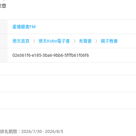
2章
愛播聽書FM
樂天首頁
樂天Kobo電子書
有聲書
親子教養
02e361f6-e185-3ba6-9bb6-5fffb61f06f6
者保護法
第
19
條第
1
項後段
暨
通訊交易解除權合理例外情事適用
供即為完成之線上服務，經消費者事先同意始提供。」 之商品
排名期間：2026/7/30 - 2026/8/5
訂購本店鋪之商品即代表知悉本店鋪所銷售之商品為電子書，屬