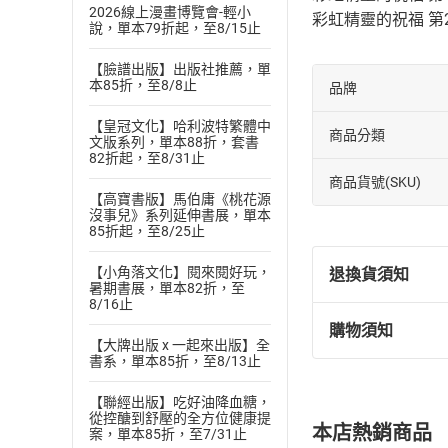
2026線上漫畫博覽會-輕小
彩虹精靈的祝福 第
說，單本79折起，至8/15止
【臉譜出版】出版社推薦，單
本85折，至8/8止
品牌
【皇冠文化】哈利波特繁體中
商品分類
文版系列，單本88折，套書
82折起，至8/31止
商品貨號(SKU)
【高寶書版】馬伯庸《桃花源
沒事兒》系列延伸書展，單本
85折起，至8/25止
【小角落文化】閱來閱好玩，
退換貨須知
暑期書展，單本82折，至
8/16止
購物須知
退換貨規定：
【大牌出版 x 一起來出版】全
書系，單本85折，至8/13止
(
一
)
依
消費
內容或一經提
【聯經出版】吃好油降血糖，
購書須知
定。
從控醣到舒壓的全方位健康提
本店熱銷商品
案，單本85折，至7/31止
(
二
)
消費者