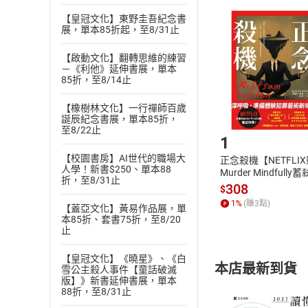
且已下載
/
存
挑選
商
【皇冠文化】東野圭吾紀念書
展，單本85折起，至8/31止
退貨方式：您
Choose
貨」，本店鋪
【啟動文化】翻轉思維的練習
請注意，樂天
－《利他》延伸書展，單本
購書後，
85折，至8/14止
【橡樹林文化】一行禪師百歲
Step1
誕辰紀念書展，單本85折，
至8/22止
1
【校園書房】AI世代的職場大
正念殺機【NETFLI
人學！新書$250、單本88
Murder Mindfully
折，至8/31止
發】【電子書】
308
$
1
%
(賺
3
點)
【蓋亞文化】黃易作品展，單
本85折、套書75折，至8/20
止
【皇冠文化】《曉星》、《白
本店最新到貨
雪公主殺人事件【童話破滅
版】》新書延伸書展，單本
88折，至8/31止