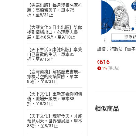
【尖端出版】每月漫畫名家推
薦：高橋留美子，單本75
折，至8/31止
付款方
【大雁文化 x 日出出版】陪你
找到情緒出口，心理勵志書
展，單本85折，至9/10止
ATM轉帳、信用卡
讀懂：行政法【電子
【天下生活 x 康健出版】享受
自己喜歡的生活，單本85
折，至9/15止
616
$
1
%
(賺
6
點)
【臺灣商務】解碼歷史書展~
穿梭時空的閱讀冒險，單本
85折，至8/31止
【天下文化】重新定義你的價
值，職場升級展，單本88
折，至8/31止
相似商品
【天下文化】理解今天，才能
預見明天。世界變局展，單本
88折，至8/31止