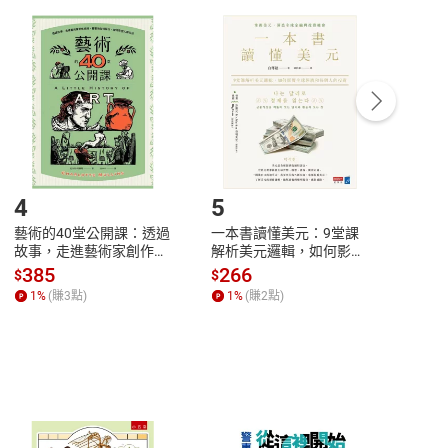
付款
方式
完成
訂單
中點選「瀏覽訂單明細」
>
「申請取消訂單
/
退
Payment
Complete
/退貨。
登入帳號，下載書籍後看書
4
5
6
藝術的40堂公開課：透過
一本書讀懂美元：9堂課
本物
故事，走進藝術家創作現
解析美元邏輯，如何影響
說，
場，看藝術如何誕生、如
全球經濟和每個人的投資
來】
385
266
28
$
$
$
何形塑人類生活【電子
【電子書】
1
%
(賺
3
點)
1
%
(賺
2
點)
1
%
書】