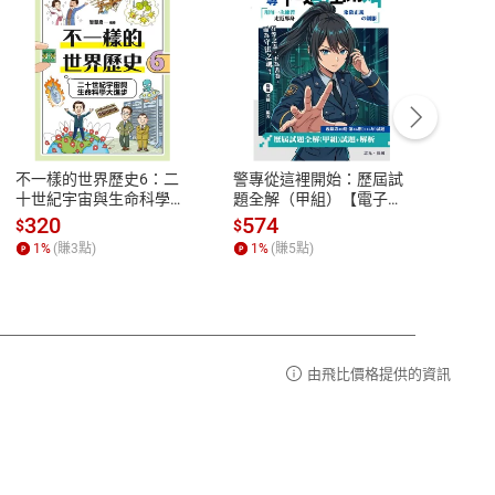
客服資訊
豫期
服務時間：週一到週五 10:00-12:00、
易解
13:00-17:00 (國定假日及例假日休息)
不一樣的世界歷史6：二
警專從這裡開始：歷屆試
理財周
品性
客服電話：0080-1857077
十世紀宇宙與生命科學大
題全解（甲組）【電子
去槓桿
進步【電子書】
書】
股 黃
請參
客服信箱：
聯絡店家
320
574
16
$
$
$
書】
1
%
(賺
3
點)
1
%
(賺
5
點)
1
%
由飛比價格提供的資訊