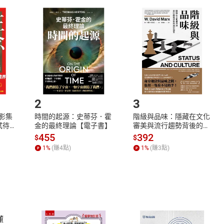
取電子書，不得請求退貨退款。
品
放入
購物車
登入
帳號
欲取消訂單或辦理退貨時，請登入樂天市場，並於「我的訂單」
Shopping cart
Login
將依您的申請進行審核，待審核通過後將為您辦理退款事宜。
市場須以整筆訂單為單位進行取消/退貨，恕無法以單支商品取消
如何開始使用？
.選擇閱讀載具
Step2.
2
3
X影集
時間的起源：史蒂芬．霍
階級與品味：隱藏在文化
蓄弒待
金的最終理論【電子書】
審美與流行趨勢背後的地
位渴望【電子書】
455
392
$
$
1
%
(賺
4
點)
1
%
(賺
3
點)