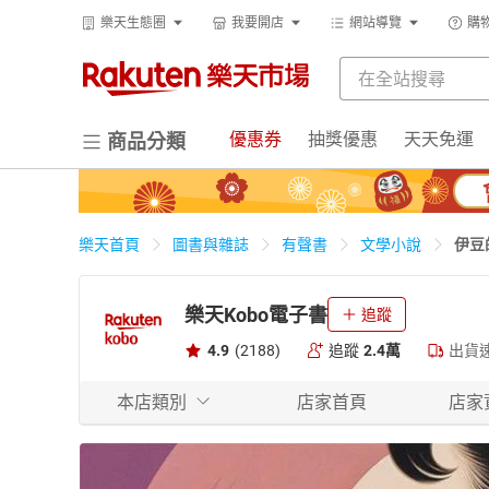
樂天生態圈
我要開店
網站導覽
購
優惠券
抽獎優惠
天天免運
商品分類
伊豆
樂天首頁
圖書與雜誌
有聲書
文學小說
樂天Kobo電子書
追蹤
4.9
(2188)
追蹤
2.4萬
出貨
本店類別
店家首頁
店家