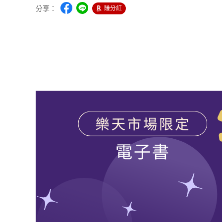
分享：
賺分紅