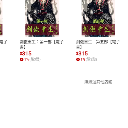
式
退換貨規範
、LINE PAY、AFTEE
本店是否提供消費者保護法七日猶
之權利，遽消費者保護法及通訊交
電子
剑傲重生：第一部【電子
剑傲重生：第五部【電子
除權合理例外情事適用準則，依商
書】
書】
質各有不同規定。詳細退換貨說明
315
315
$
$
照各商品說明。
1
%
(賺
3
點)
1
%
(賺
3
點)
詳細說明
繼續逛其他店舖