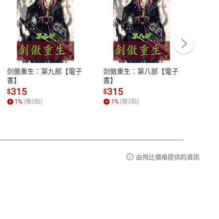
客服資訊
豫期
服務時間：週一到週五 10:00-12:00、
易解
13:00-17:00 (國定假日及例假日休息)
剑傲重生：第九部【電子
剑傲重生：第八部【電子
潜水史
品性
客服電話：0080-1857077
書】
書】
andari
al) Sc
請參
客服信箱：
聯絡店家
315
315
13
$
$
$
r【電
1
%
(賺
3
點)
1
%
(賺
3
點)
1
%
由飛比價格提供的資訊