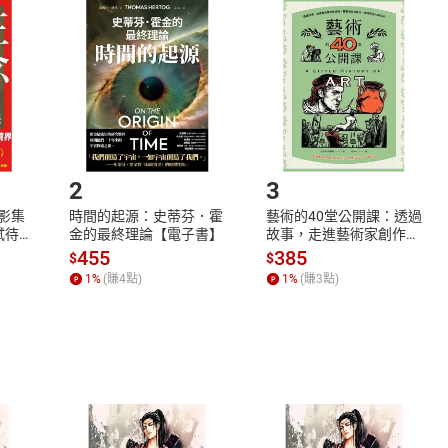
品
放入
購物車
登入
帳號
欲取消訂單或辦理退貨時，請登入樂天市場，並於「我的訂單」
Shopping cart
Login
將依您的申請進行審核，待審核通過後將為您辦理退款事宜。
市場須以整筆訂單為單位進行取消/退貨，恕無法以單支商品取消
如何開始使用？
.選擇閱讀載具
Step2.
2
3
X影集
時間的起源：史蒂芬．霍
藝術的40堂公開課：透過
蓄弒待
金的最終理論【電子書】
故事，走進藝術家創作現
場，看藝術如何誕生、如
455
385
$
$
何形塑人類生活【電子
1
%
(賺
4
點)
1
%
(賺
3
點)
書】