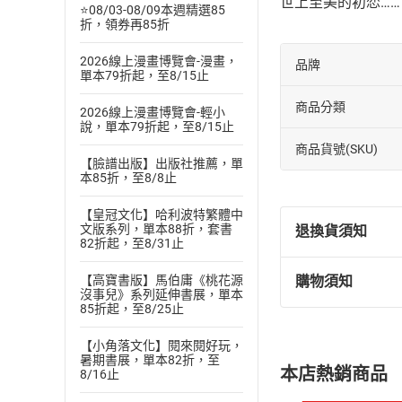
世上至美的初恋……
⭐08/03-08/09本週精選85
折，領券再85折
2026線上漫畫博覽會-漫畫，
品牌
單本79折起，至8/15止
商品分類
2026線上漫畫博覽會-輕小
說，單本79折起，至8/15止
商品貨號(SKU)
【臉譜出版】出版社推薦，單
本85折，至8/8止
【皇冠文化】哈利波特繁體中
文版系列，單本88折，套書
退換貨須知
82折起，至8/31止
【高寶書版】馬伯庸《桃花源
購物須知
退換貨規定：
沒事兒》系列延伸書展，單本
85折起，至8/25止
(
一
)
依
消費
內容或一經提
【小角落文化】閱來閱好玩，
購書須知
定。
暑期書展，單本82折，至
本店熱銷商品
8/16止
(
二
)
消費者
且已下載
/
存