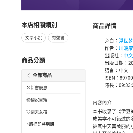
本店相關類別
商品詳情
文學小說
有聲書
旁白：
浮世梦
作者：
川端康
出版社：
中文
商品分類
出版日期：202
語言：中文
全部商品
ISBN：89700
時長：09:33:
🎯新書優惠
🉐獨家書籍
内容简介：
本书收录了《伊豆
💘樂天女孩
成美学不可错过的
⚡版權即將到期
被其中天真美丽的