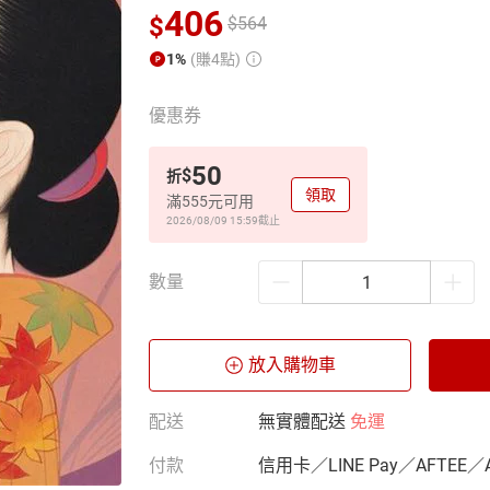
406
$
$
564
1%
(賺4點)
優惠券
50
$
折
領取
滿555元可用
2026/08/09 15:59
截止
數量
放入購物車
配送
無實體配送
免運
付款
信用卡／LINE Pay／AFTEE／