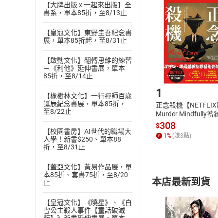
挑選
商
【大牌出版 x 一起來出版】全
書系，單本85折，至8/13止
退貨方式：您
Choose
貨」，本店鋪
【皇冠文化】東野圭吾紀念書
請注意，樂天
展，單本85折起，至8/31止
購書後，
【啟動文化】翻轉思維的練習
－《利他》延伸書展，單本
Step1
85折，至8/14止
1
【橡樹林文化】一行禪師百歲
誕辰紀念書展，單本85折，
正念殺機【NETFLI
至8/22止
Murder Mindfully
發】【電子書】
308
$
【校園書房】AI世代的職場大
1
%
(賺
3
點)
人學！新書$250、單本88
折，至8/31止
【蓋亞文化】黃易作品展，單
本85折、套書75折，至8/20
本店最新到貨
止
【皇冠文化】《曉星》、《白
雪公主殺人事件【童話破滅