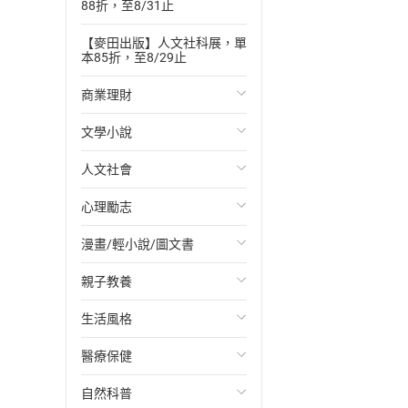
88折，至8/31止
【麥田出版】人文社科展，單
本85折，至8/29止
商業理財
文學小說
投資理財
人文社會
經濟/趨勢
歐美文學
心理勵志
財務/金融
日本文學
國際關係
漫畫/輕小說/圖文書
管理/領導
韓國文學
政治
心靈成長/情緒
親子教養
職場工作術
華文文學
社會科學
人際關係
輕小說
生活風格
成功法
經典文學
台灣/中國歷史
兩性關係
奇幻/科幻
教育現場
醫療保健
行銷/廣告
成長/家庭生活小說
日/韓歷史
心理學
愛情故事
兒童文學/故事
飲食/食譜
自然科普
傳記
懸疑/推理小說
其他歷史/史學
職場/社會寫實
兒童科普/學習
健身/美顏
健康/養生