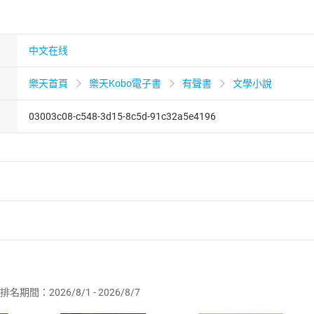
中文在线
樂天首頁
樂天Kobo電子書
有聲書
文學小說
03003c08-c548-3d15-8c5d-91c32a5e4196
者保護法
第
19
條第
1
項後段
暨
通訊交易解除權合理例外情事適用
供即為完成之線上服務，經消費者事先同意始提供。」 之商品
排名期間：2026/8/1 - 2026/8/7
訂購本店鋪之商品即代表知悉本店鋪所銷售之商品為電子書，屬
取電子書，不得請求退貨退款。