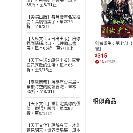
版】》新書延伸書展，單本
88折，至8/31止
【尖端出版】每月漫畫名家推
付款方
薦：高橋留美子，單本75
折，至8/31止
ATM轉帳、信用卡
【大雁文化 x 日出出版】陪你
剑傲重生：第七部【
找到情緒出口，心理勵志書
展，單本85折，至9/10止
書】
315
$
【天下生活 x 康健出版】享受
1
%
(賺
3
點)
自己喜歡的生活，單本85
折，至9/15止
【臺灣商務】解碼歷史書展~
穿梭時空的閱讀冒險，單本
85折，至8/31止
相似商品
【天下文化】重新定義你的價
值，職場升級展，單本88
折，至8/31止
【天下文化】理解今天，才能
預見明天。世界變局展，單本