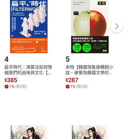
付款
方式
完成
訂單
中點選「瀏覽訂單明細」
>
「申請取消訂單
/
退
Payment
Complete
/退貨。
登入帳號，下載書籍後看書
4
5
6
扁平時代：演算法如何限
本物【韓國現象級暢銷小
蛋白
縮我們的品味與文化【電
說，被譽為韓國文學的未
版）─
子書】
來】【電子書】
秘密
385
287
24
$
$
$
一本
1
%
(賺
3
點)
1
%
(賺
2
點)
1
%