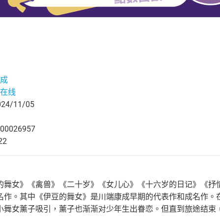
成
在线
4/11/05
00026957
22
的舞女》《禽兽》《二十岁》《女儿心》《十六岁的日记》《抒
名作。其中《伊豆的舞女》是川端康成早期的代表作和成名作。
小舞女薰子吸引，薰子也渐渐对少年生出眷恋。但直到旅途结束