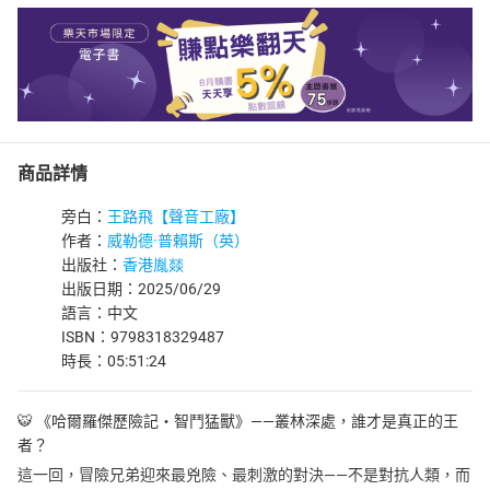
商品詳情
旁白：
王路飛【聲音工廠】
作者：
威勒德·普賴斯（英）
出版社：
香港胤燚
出版日期：2025/06/29
語言：中文
ISBN：9798318329487
時長：05:51:24
🐯 《哈爾羅傑歷險記‧智鬥猛獸》——叢林深處，誰才是真正的王
者？
這一回，冒險兄弟迎來最兇險、最刺激的對決——不是對抗人類，而