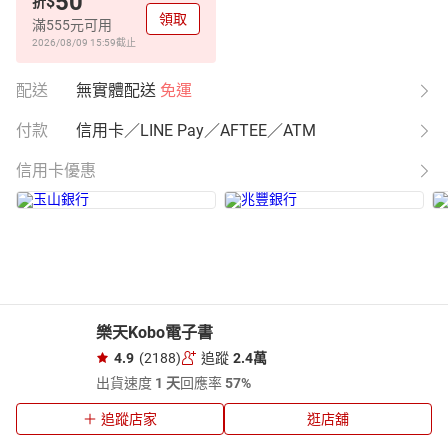
50
$
折
領取
滿555元可用
2026/08/09 15:59
截止
配送
無實體配送
免運
付款
信用卡／LINE Pay／AFTEE／ATM
信用卡優惠
樂天Kobo電子書
4.9
(2188)
追蹤
2.4萬
出貨速度
1 天
回應率
57%
追蹤店家
逛店舖