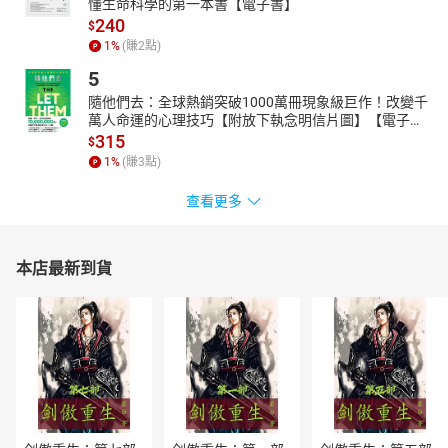
懂生命科學的第一本書【電子書】
240
$
1
%
(賺
2
點)
5
隨他們去：全球熱銷突破1000萬冊現象級巨作！改變千
萬人命運的心理技巧【附放下執念明信片圖】【電子
書】
315
$
1
%
(賺
3
點)
查看更多
本店最新到貨