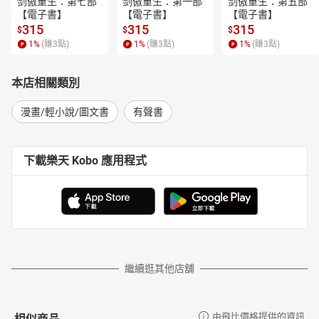
剑傲重生：第七部
剑傲重生：第一部
剑傲重生：第五部
【電子書】
【電子書】
【電子書】
315
315
315
$
$
$
1
%
(賺
3
點)
1
%
(賺
3
點)
1
%
(賺
3
點)
本店相關類別
漫畫/輕小說/圖文書
有聲書
下載樂天 Kobo 應用程式
繼續逛其他店舖
相似商品
由飛比價格提供的資訊