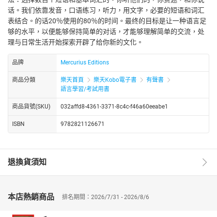
话。我们依靠发音，口语练习，听力，用文字，必要的短语和词汇
表结合。的话20％使用的80％的时间。最终的目标是让一种语言足
够的水平，以便能够保持简单的对话，才能够理解简单的交流，处
理与日常生活开始探索开辟了给你新的文化。
品牌
Mercurius Editions
商品分類
樂天首頁
樂天Kobo電子書
有聲書
語言學習/考試用書
商品貨號(SKU)
032affd8-4361-3371-8c4c-f46a60eeabe1
ISBN
9782821126671
退換貨須知
本店熱銷商品
排名期間：2026/7/31 - 2026/8/6