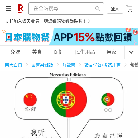
登入
立即加入樂天會員，讓您邊購物邊賺點數！
購物網分類
免運
美食
保健
民生用品
居家
3C
樂天首頁
圖書與雜誌
有聲書
語言學習/考試用書
葡
天天免運
美食蛋糕
養生保健
民生用品
居家生活
3C家電
運動休閒
親子玩具
女裝
男裝
化妝保養
情趣用品