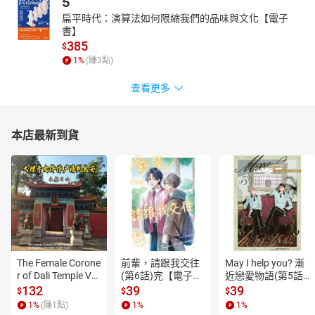
5
扁平時代：演算法如何限縮我們的品味與文化【電子
書】
385
$
1
%
(賺
3
點)
查看更多
本店最新到貨
The Female Corone
前輩，請跟我交往
May I help you? 漸
r of Dali Temple Vo
(第6話)完【電子
近戀愛物語(第5話)
l.6【有聲書】
書】
【電子書】
132
39
39
$
$
$
1
%
(賺
1
點)
1
%
1
%