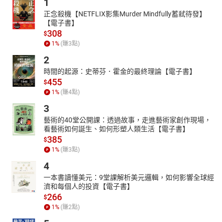
1
正念殺機【NETFLIX影集Murder Mindfully蓄弒待發】
【電子書】
308
$
1
%
(賺
3
點)
2
時間的起源：史蒂芬．霍金的最終理論【電子書】
455
$
1
%
(賺
4
點)
3
藝術的40堂公開課：透過故事，走進藝術家創作現場，
看藝術如何誕生、如何形塑人類生活【電子書】
385
$
1
%
(賺
3
點)
4
一本書讀懂美元：9堂課解析美元邏輯，如何影響全球經
濟和每個人的投資【電子書】
266
$
1
%
(賺
2
點)