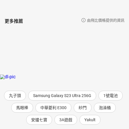
更多推薦
由飛比價格提供的資訊
丸子頭
Samsung Galaxy S23 Ultra 256G
1號電池
馬眼棒
中華菱利 E300
紗門
泡澡桶
安爐七寶
3A遊戲
Yakult