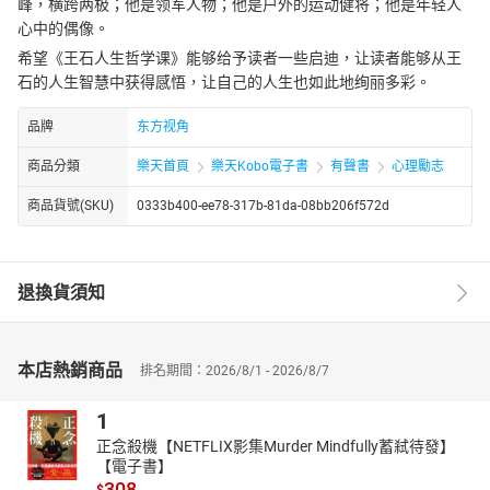
峰，横跨两极；他是领军人物；他是户外的运动健将；他是年轻人
心中的偶像。
希望《王石人生哲学课》能够给予读者一些启迪，让读者能够从王
石的人生智慧中获得感悟，让自己的人生也如此地绚丽多彩。
品牌
东方视角
商品分類
樂天首頁
樂天Kobo電子書
有聲書
心理勵志
商品貨號(SKU)
0333b400-ee78-317b-81da-08bb206f572d
退換貨須知
本店熱銷商品
排名期間：2026/8/1 - 2026/8/7
1
正念殺機【NETFLIX影集Murder Mindfully蓄弒待發】
【電子書】
308