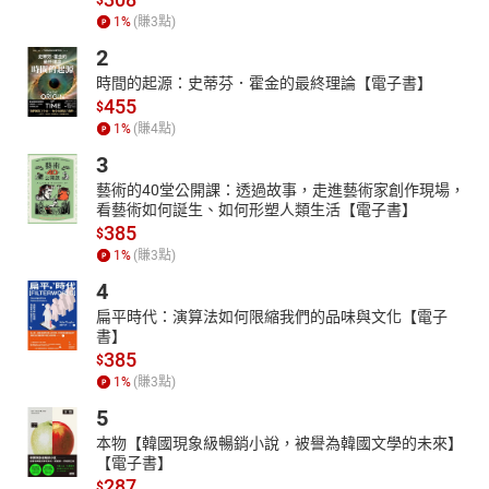
$
1
%
(賺
3
點)
2
時間的起源：史蒂芬．霍金的最終理論【電子書】
455
$
1
%
(賺
4
點)
3
藝術的40堂公開課：透過故事，走進藝術家創作現場，
看藝術如何誕生、如何形塑人類生活【電子書】
385
$
1
%
(賺
3
點)
4
扁平時代：演算法如何限縮我們的品味與文化【電子
書】
385
$
1
%
(賺
3
點)
5
本物【韓國現象級暢銷小說，被譽為韓國文學的未來】
【電子書】
287
$