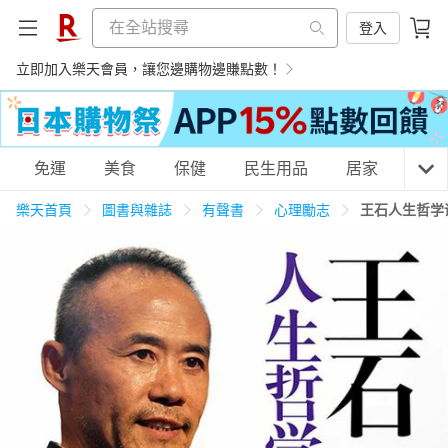
登入
立即加入樂天會員，讓您邊購物邊賺點數！
購物網分類
免運
美食
保健
民生用品
居家
3C
樂天首頁
圖書與雜誌
有聲書
心理勵志
王石人生哲学
天天免運
美食蛋糕
養生保健
民生用品
居家生活
3C家電
運動休閒
親子玩具
女裝
男裝
化妝保養
情趣用品