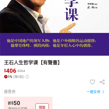
日本購物
電子/紙本書
HOT
王石人生哲学课【有聲書】
406
$
$
564
1%
(賺4點)
優惠券
一鍵全領
50
$
折
領取
滿555元可用